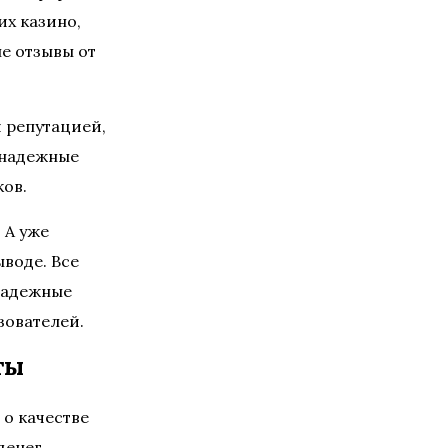
их казино,
е отзывы от
 репутацией,
 надежные
ков.
 A уже
ыводе. Все
 надежные
зователей.
ты
о качестве
денег,