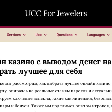
UCC For Jewelers
Services
Ucc
Questions
Languages
н казино с выводом денег на
рать лучшее для себя
тье мы рассмотрим, как выбрать лучшее онлайн казино
арту, опираясь на реальные отзывы игроков и актуальн
руем ключевые аспекты, такие как лицензия, безопасн
игры и бонусы. Также мы поделимся опытом игроков, 