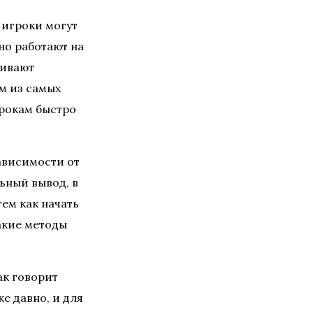
 игроки могут
но работают на
чивают
им из самых
грокам быстро
ависимости от
ьный вывод, в
тем как начать
какие методы
ак говорит
е давно, и для