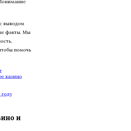
 Понимание
 с выводом
ые факты. Мы
ость,
чтобы помочь
г
ре казино
 году
зино и