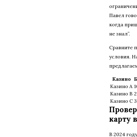
ограничени
Павел гово
когда приш
не знал”.
Сравните п
условия. Н
предлагаем
Казино
Б
Казино A
1
Казино B
2
Казино C
3
Провер
карту в
В 2024 год