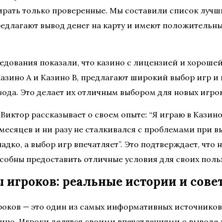
рать только проверенные. Мы составили список лучш
едлагают вывод денег на карту и имеют положительны
дования показали, что казино с лицензией и хорошей
Казино A и Казино B, предлагают широкий выбор игр и
ода. Это делает их отличным выбором для новых игро
Виктор рассказывает о своем опыте: “Я играю в Казино
месяцев и ни разу не сталкивался с проблемами при в
ладко, а выбор игр впечатляет”. Это подтверждает, что
собны предоставить отличные условия для своих поль
 игроков: реальные истории и сове
оков — это один из самых информативных источников 
ино. Игроки делятся своими впечатлениями о выводе 