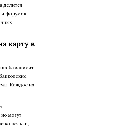
а делится
 и форумов.
ачных
а карту в
пособа зависит
 банковские
емы. Каждое из
е
 но могут
ые кошельки,