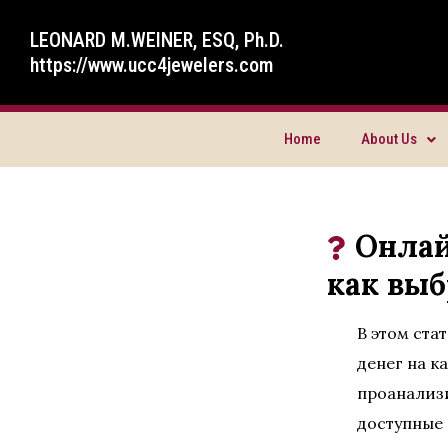
LEONARD M.WEINER, ESQ, Ph.D.
https://www.ucc4jewelers.com
Home
About Us
Онлай
как выб
В этом ста
денег на к
проанализи
доступные 