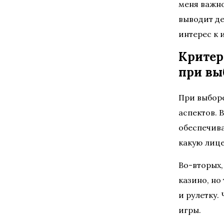
меня важно
выводит де
интерес к и
Критер
при вы
При выборе
аспектов. 
обеспечива
какую лице
Во-вторых,
казино, но
и рулетку.
игры.