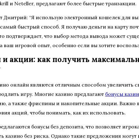
krill и Neteller, предлагают более быстрые транзакции.
т Дмитрий: “Я использую электронный кошелек для вы
о самый быстрый способ. Я получаю деньги на карту поч
Это подтверждает, что выбор метода вывода может сущ
а ваш игровой опыт, особенно если вы хотите воспольз
 и акции: как получить максималь
у
ино онлайн являются отличным способом увеличить с
родлить игру. Многие казино предлагают
бонусы кази
ию, а также фриспины и накопительные акции. Важно 
овия акций, чтобы понимать, как их использовать.
едлагаются бонусы без депозита, что позволяет игрок
ь казино без риска. Однако такие предложения могут