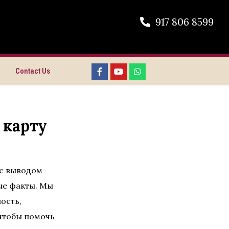
917 806 8599
Contact Us
 карту
 с выводом
ые факты. Мы
ость,
чтобы помочь