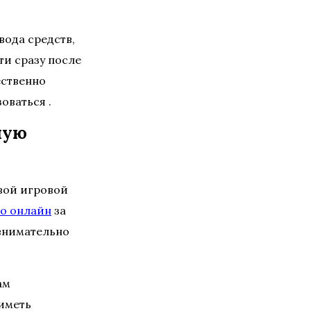
вода средств,
ти сразу после
ественно
оваться .
ную
вой игровой
но онлайн
за
внимательно
ам
 иметь