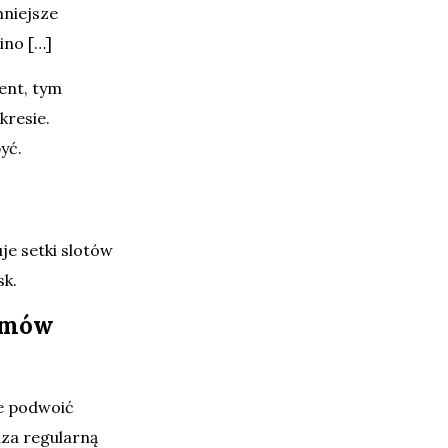
mniejsze
ino […]
ent, tym
kresie.
yć.
je setki slotów
sk.
ramów
e podwoić
za regularną