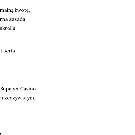
ymalną kwotę,
arna zasada
krollu.
t seria
 Supabet Casino
e rzeczywistym.
w