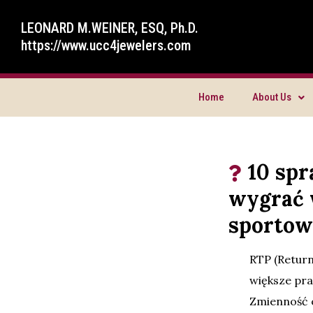
LEONARD M.WEINER, ESQ, Ph.D.
https://www.ucc4jewelers.com
Home
About Us
10 spr
wygrać 
sporto
RTP (Return
większe pr
Zmienność o