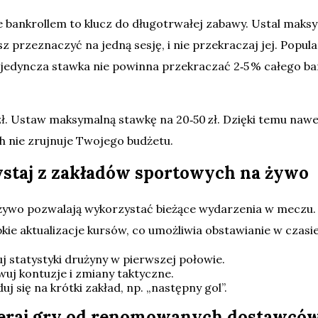
 bankrollem to klucz do długotrwałej zabawy. Ustal maks
z przeznaczyć na jedną sesję, i nie przekraczaj jej. Popul
jedyncza stawka nie powinna przekraczać 2‑5 % całego ban
ł. Ustaw maksymalną stawkę na 20‑50 zł. Dzięki temu nawe
 nie zrujnuje Twojego budżetu.
ystaj z zakładów sportowych na żywo
żywo pozwalają wykorzystać bieżące wydarzenia w meczu.
bkie aktualizacje kursów, co umożliwia obstawianie w czasi
uj statystyki drużyny w pierwszej połowie.
uj kontuzje i zmiany taktyczne.
uj się na krótki zakład, np. „następny gol”.
ieraj gry od renomowanych dostawcó