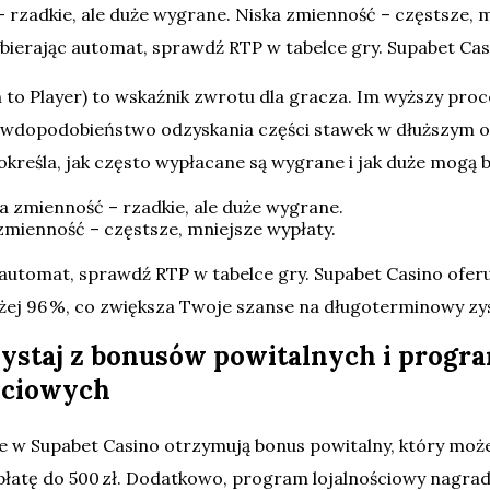
 rzadkie, ale duże wygrane. Niska zmienność – częstsze, 
bierając automat, sprawdź RTP w tabelce gry. Supabet Cas
 to Player) to wskaźnik zwrotu dla gracza. Im wyższy proc
awdopodobieństwo odzyskania części stawek w dłuższym o
kreśla, jak często wypłacane są wygrane i jak duże mogą b
 zmienność – rzadkie, ale duże wygrane.
zmienność – częstsze, mniejsze wypłaty.
automat, sprawdź RTP w tabelce gry. Supabet Casino oferu
ej 96 %, co zwiększa Twoje szanse na długoterminowy zy
zystaj z bonusów powitalnych i prog
ściowych
e w Supabet Casino otrzymują bonus powitalny, który moż
łatę do 500 zł. Dodatkowo, program lojalnościowy nagrad