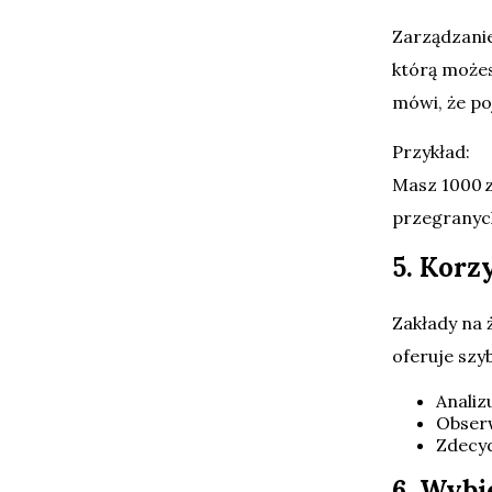
Zarządzanie
którą możes
mówi, że po
Przykład:
Masz 1000 z
przegranych
5. Korz
Zakłady na 
oferuje szy
Analiz
Obserw
Zdecyd
6. Wyb