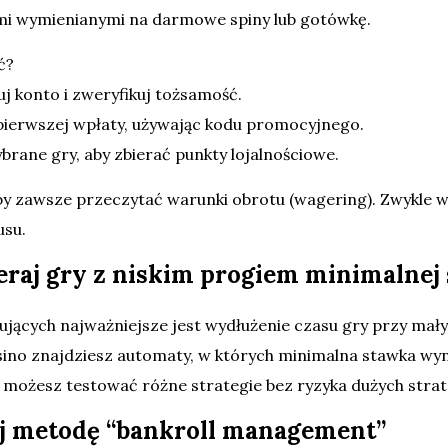
mi wymienianymi na darmowe spiny lub gotówkę.
ć?
uj konto i zweryfikuj tożsamość.
pierwszej wpłaty, używając kodu promocyjnego.
ybrane gry, aby zbierać punkty lojalnościowe.
by zawsze przeczytać warunki obrotu (wagering). Zwykle 
usu.
eraj gry z niskim progiem minimalnej
ujących najważniejsze jest wydłużenie czasu gry przy mał
ino znajdziesz automaty, w których minimalna stawka wynos
 możesz testować różne strategie bez ryzyka dużych strat
uj metodę “bankroll management”