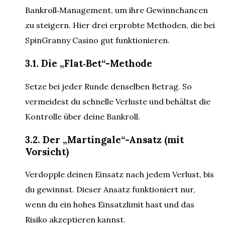
Bankroll‑Management, um ihre Gewinnchancen
zu steigern. Hier drei erprobte Methoden, die bei
SpinGranny Casino gut funktionieren.
3.1. Die „Flat‑Bet“-Methode
Setze bei jeder Runde denselben Betrag. So
vermeidest du schnelle Verluste und behältst die
Kontrolle über deine Bankroll.
3.2. Der „Martingale“-Ansatz (mit
Vorsicht)
Verdopple deinen Einsatz nach jedem Verlust, bis
du gewinnst. Dieser Ansatz funktioniert nur,
wenn du ein hohes Einsatzlimit hast und das
Risiko akzeptieren kannst.