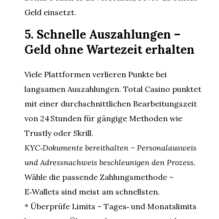
Geld einsetzt.
5. Schnelle Auszahlungen –
Geld ohne Wartezeit erhalten
Viele Plattformen verlieren Punkte bei
langsamen Auszahlungen. Total Casino punktet
mit einer durchschnittlichen Bearbeitungszeit
von 24 Stunden für gängige Methoden wie
Trustly oder Skrill.
KYC‑Dokumente bereithalten – Personalausweis
und Adressnachweis beschleunigen den Prozess.
Wähle die passende Zahlungsmethode –
E‑Wallets sind meist am schnellsten.
* Überprüfe Limits – Tages‑ und Monatslimits