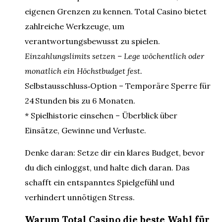
eigenen Grenzen zu kennen. Total Casino bietet
zahlreiche Werkzeuge, um
verantwortungsbewusst zu spielen.
Einzahlungslimits setzen – Lege wöchentlich oder
monatlich ein Höchstbudget fest.
Selbstausschluss‑Option – Temporäre Sperre für
24 Stunden bis zu 6 Monaten.
* Spielhistorie einsehen – Überblick über
Einsätze, Gewinne und Verluste.
Denke daran: Setze dir ein klares Budget, bevor
du dich einloggst, und halte dich daran. Das
schafft ein entspanntes Spielgefühl und
verhindert unnötigen Stress.
Warum Total Casino die beste Wahl für