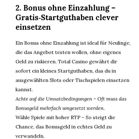
2. Bonus ohne Einzahlung –
Gratis‑Startguthaben clever
einsetzen
Ein Bonus ohne Einzahlung ist ideal für Neulinge,
die das Angebot testen wollen, ohne eigenes
Geld zu riskieren. Total Casino gewährt dir
sofort ein kleines Startguthaben, das du in
ausgewählten Slots oder Tischspielen einsetzen
kannst.
Achte auf die Umsatzbedingungen – Oft muss das
Bonusgeld mehrfach umgesetzt werden.
Wähle Spiele mit hoher RTP – So steigt die
Chance, das Bonusgeld in echtes Geld zu
verwandeln.