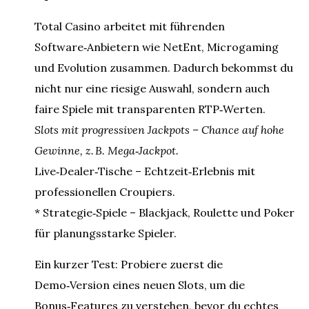
Total Casino arbeitet mit führenden
Software‑Anbietern wie NetEnt, Microgaming
und Evolution zusammen. Dadurch bekommst du
nicht nur eine riesige Auswahl, sondern auch
faire Spiele mit transparenten RTP‑Werten.
Slots mit progressiven Jackpots – Chance auf hohe
Gewinne, z. B. Mega‑Jackpot.
Live‑Dealer‑Tische – Echtzeit‑Erlebnis mit
professionellen Croupiers.
* Strategie‑Spiele – Blackjack, Roulette und Poker
für planungsstarke Spieler.
Ein kurzer Test: Probiere zuerst die
Demo‑Version eines neuen Slots, um die
Bonus‑Features zu verstehen, bevor du echtes