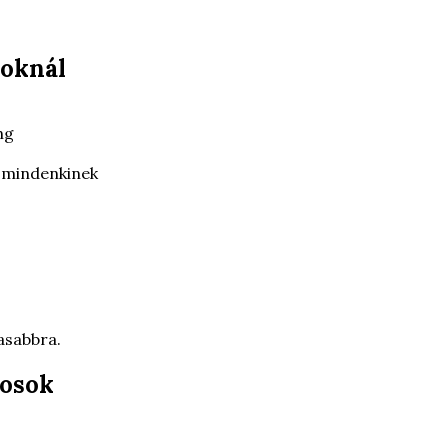
koknál
ng
m mindenkinek
asabbra.
kosok