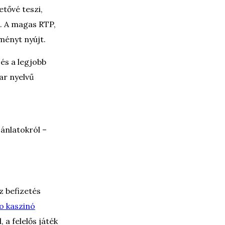
etővé teszi,
t. A magas RTP,
ményt nyújt.
és a legjobb
ar nyelvű
ánlatokról –
z befizetés
o kaszinó
 a felelős játék