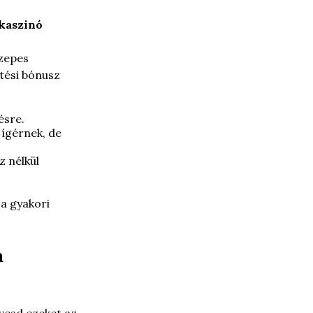
kaszinó
zepes
tési bónusz
ésre.
 ígérnek, de
z nélkül
 a gyakori
a
övesd ezeket az