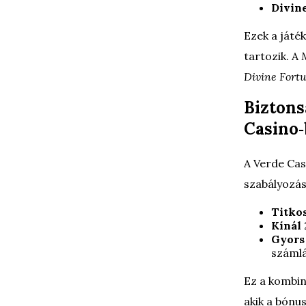
Divin
Ezek a játé
tartozik. A
Divine Fort
Biztons
Casino‑
A Verde Cas
szabályozás
Titkos
Kínál
Gyors
számlá
Ez a kombin
akik a bónu