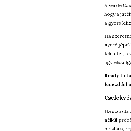
A Verde Cas
hogy a játé
a gyors kif
Ha szeretné
nyerőgépekk
felületet, a
ügyfélszolg
Ready to ta
fedezd fel 
Cselekvés
Ha szeretné
nélkül prób
oldalára, re