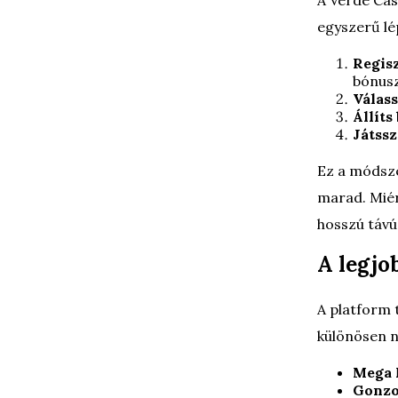
egyszerű lé
Regisz
bónusz
Válas
Állíts
Játssz
Ez a módsze
marad. Miér
hosszú távú
A legjo
A platform 
különösen 
Mega 
Gonzo