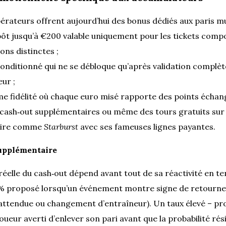
érateurs offrent aujourd’hui des bonus dédiés aux paris mul
ôt jusqu’à €200 valable uniquement pour les tickets comp
ions distinctes ;
conditionné qui ne se débloque qu’après validation complèt
ur ;
 fidélité où chaque euro misé rapporte des points échan
 cash‑out supplémentaires ou même des tours gratuits sur
aire comme
Starburst
avec ses fameuses lignes payantes.
supplémentaire
 réelle du cash‑out dépend avant tout de sa réactivité en t
 % proposé lorsqu’un événement montre signe de retourne
nattendue ou changement d’entraîneur). Un taux élevé – pr
ueur averti d’enlever son pari avant que la probabilité rés