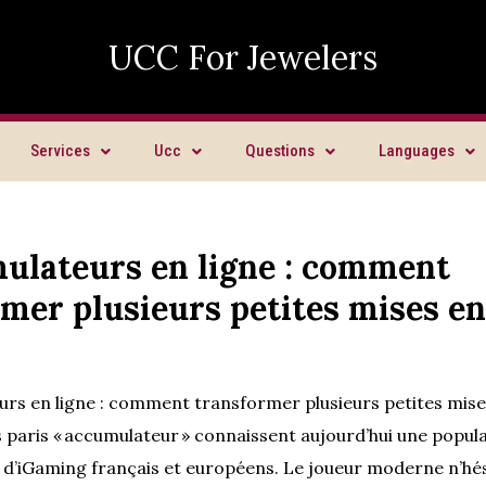
UCC For Jewelers
Services
Ucc
Questions
Languages
ulateurs en ligne : comment
mer plusieurs petites mises en
rs en ligne : comment transformer plusieurs petites mise
s paris « accumulateur » connaissent aujourd’hui une popula
es d’iGaming français et européens. Le joueur moderne n’hés