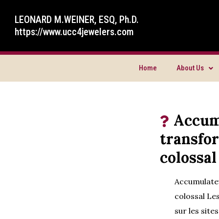
LEONARD M.WEINER, ESQ, Ph.D.
https://www.ucc4jewelers.com
Home
About Us
Accum
transfor
colossal
Accumulateu
colossal Le
sur les sit