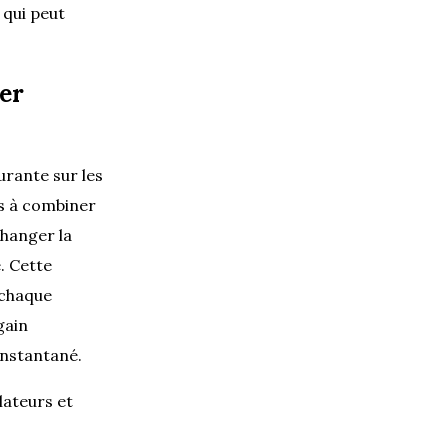
 qui peut
er
urante sur les
us à combiner
changer la
. Cette
 chaque
gain
instantané.
ateurs et