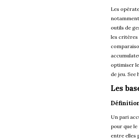
Les opérate
notamment la
outils de ge
les critères
comparaison
accumulateu
optimiser l
de jeu. See
Les bas
Définitio
Un pari acc
pour que le 
entre elles 