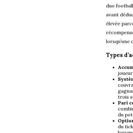
duo football
avant déduct
élevée parc
récompense 
lorsqu’une c
Types d’a
Accum
joueur
Systè
couvra
gagnan
trois s
Pari c
combin
du pot
Optio
du tic
lorsqu