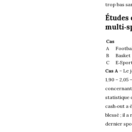
trop bas san
Études 
multi‑s
Cas
A
Footba
B
Basket 
C
E‑Spor
Cas A
– Le 
1,90 – 2,05
concernant 
statistique
cash‑out a 
blessé ; il
dernier spo