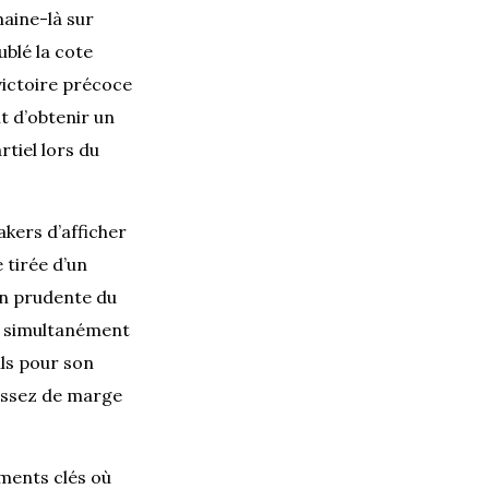
aine-là sur
blé la cote
victoire précoce
t d’obtenir un
rtiel lors du
kers d’afficher
 tirée d’un
on prudente du
cé simultanément
lls pour son
 assez de marge
ments clés où