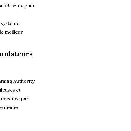
’à 95 % du gain
n système
e meilleur
umulateurs
Gaming Authority
uleuses et
t encadré par
 le même