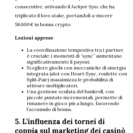
consecutive, attivando il
Jackpot Sync
che ha
triplicato il loro stake, portandoli a vincere
58 000 € in bonus crypto.
Lezioni apprese
La coordinazione tempestiva tra i partner
è cruciale; i momenti di “sync” aumentano
significativamente il payout.
Scegliere giochi con meccaniche di sinergia
integrata (slot con Heart Sync, roulette con
Split‑Pair) massimizza le probabilità di
attivare moltiplicatori.
Una gestione oculata del bankroll, con
piccole puntate incrementali, permette di
rimanere in gioco più a lungo, favorendo
l’accumulo di bonus.
5. L’influenza dei tornei di
coppia sul marketing dei casinò