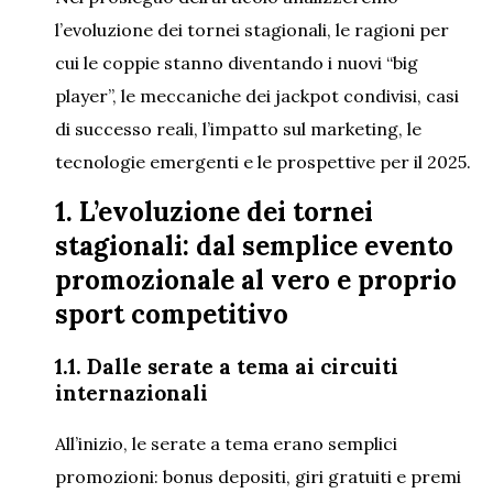
l’evoluzione dei tornei stagionali, le ragioni per
cui le coppie stanno diventando i nuovi “big
player”, le meccaniche dei jackpot condivisi, casi
di successo reali, l’impatto sul marketing, le
tecnologie emergenti e le prospettive per il 2025.
1. L’evoluzione dei tornei
stagionali: dal semplice evento
promozionale al vero e proprio
sport competitivo
1.1. Dalle serate a tema ai circuiti
internazionali
All’inizio, le serate a tema erano semplici
promozioni: bonus depositi, giri gratuiti e premi