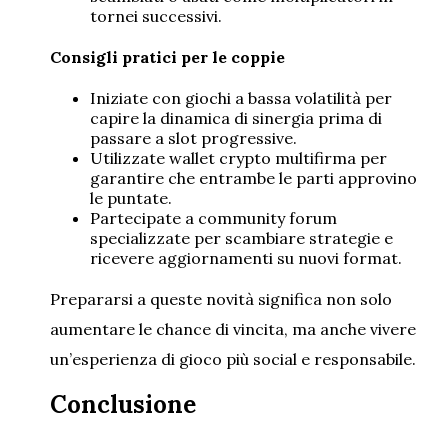
tornei successivi.
Consigli pratici per le coppie
Iniziate con giochi a bassa volatilità per
capire la dinamica di sinergia prima di
passare a slot progressive.
Utilizzate wallet crypto multifirma per
garantire che entrambe le parti approvino
le puntate.
Partecipate a community forum
specializzate per scambiare strategie e
ricevere aggiornamenti su nuovi format.
Prepararsi a queste novità significa non solo
aumentare le chance di vincita, ma anche vivere
un’esperienza di gioco più social e responsabile.
Conclusione