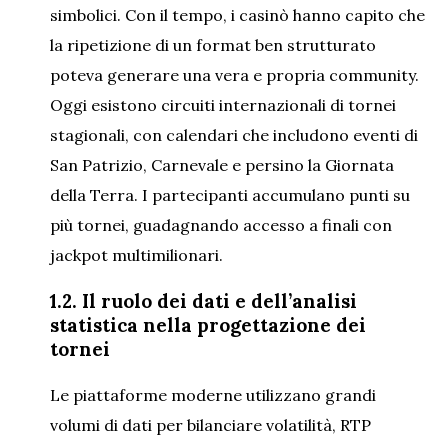
simbolici. Con il tempo, i casinò hanno capito che
la ripetizione di un format ben strutturato
poteva generare una vera e propria community.
Oggi esistono circuiti internazionali di tornei
stagionali, con calendari che includono eventi di
San Patrizio, Carnevale e persino la Giornata
della Terra. I partecipanti accumulano punti su
più tornei, guadagnando accesso a finali con
jackpot multimilionari.
1.2. Il ruolo dei dati e dell’analisi
statistica nella progettazione dei
tornei
Le piattaforme moderne utilizzano grandi
volumi di dati per bilanciare volatilità, RTP