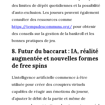
des limites de dépôt quotidiennes et la possibilité
d’auto‑exclusion. Les joueurs peuvent également
consulter des ressources comme
https://tempsdescommuns.org/
pour obtenir
des conseils sur la gestion de la bankroll et les
bonnes pratiques de jeu.
8. Futur du baccarat : IA, réalité
augmentée et nouvelles formes
de free spins
L’intelligence artificielle commence à être
utilisée pour créer des croupiers virtuels
capables de réagir aux émotions du joueur,
d’ajuster le débit de la partie et même de