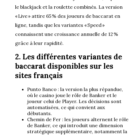
le blackjack et la roulette combinés. La version
« Live » attire 65 % des joueurs de baccarat en
ligne, tandis que les variantes « Speed »
connaissent une croissance annuelle de 12 %
grâce à leur rapidité.
2. Les différentes variantes de
baccarat disponibles sur les
sites français
Punto Banco : la version la plus répandue,
où le casino joue le rôle de Banker et le
joueur celui de Player. Les décisions sont
automatisées, ce qui convient aux
débutants.
Chemin de Fer : les joueurs alternent le rôle
de Banker, ce qui introduit une dimension
stratégique supplémentaire, notamment la