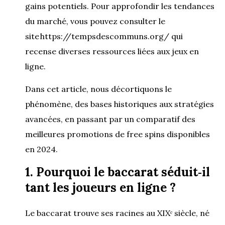
gains potentiels. Pour approfondir les tendances
du marché, vous pouvez consulter le
site https://tempsdescommuns.org/ qui
recense diverses ressources liées aux jeux en
ligne.
Dans cet article, nous décortiquons le
phénomène, des bases historiques aux stratégies
avancées, en passant par un comparatif des
meilleures promotions de free spins disponibles
en 2024.
1. Pourquoi le baccarat séduit‑il
tant les joueurs en ligne ?
Le baccarat trouve ses racines au XIXᵉ siècle, né