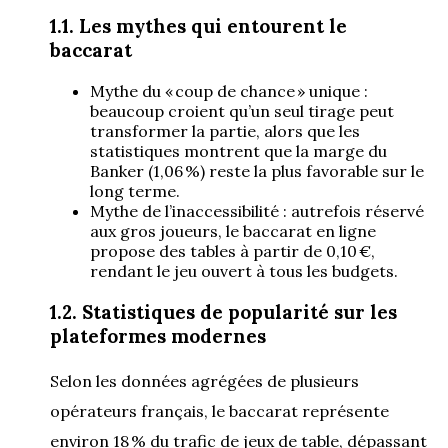
1.1. Les mythes qui entourent le
baccarat
Mythe du « coup de chance » unique :
beaucoup croient qu’un seul tirage peut
transformer la partie, alors que les
statistiques montrent que la marge du
Banker (1,06 %) reste la plus favorable sur le
long terme.
Mythe de l’inaccessibilité : autrefois réservé
aux gros joueurs, le baccarat en ligne
propose des tables à partir de 0,10 €,
rendant le jeu ouvert à tous les budgets.
1.2. Statistiques de popularité sur les
plateformes modernes
Selon les données agrégées de plusieurs
opérateurs français, le baccarat représente
environ 18 % du trafic de jeux de table, dépassant