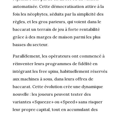
automatisée. Cette démocratisation attire à la
fois les néophytes, séduits par la simplicité des
règles, et les gros parieurs, qui voient dans le
baccarat un terrain de jeu à forte rentabilité
grâce à des marges de maison parmi les plus
basses du secteur.
Parallèlement, les opérateurs ont commencé à
réinventer leurs programmes de fidélité en
intégrant les free spins, habituellement réservés
aux machines à sous, dans leurs offres de
baccarat. Cette évolution crée une dynamique
nouvelle : les joueurs peuvent tester des
variantes « Squeeze » ou « Speed » sans risquer
leur propre capital, tout en accumulant des