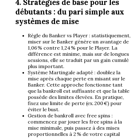
4. Stratégies de base pour les
débutants : du pari simple aux
systèmes de mise
Règle du Banker vs Player : statistiquement,
miser sur le Banker génère un avantage de
1,06 % contre 1,24 % pour le Player. La
différence est minime, mais sur de longues
sessions, elle se traduit par un gain cumulé
plus important.
Système Martingale adapté : doublez la
mise après chaque perte en misant sur le
Banker. Cette approche fonctionne tant
que la bankroll est suffisante et que la table
possède des limites élevées. En pratique,
fixez une limite de perte (ex. 200 €) pour
éviter le bust.
Gestion de bankroll avec free spins :
commencez par jouer les free spins à la
mise minimale, puis passez à des mises
proportionnelles à 2 % de votre capital