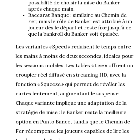
possibilité de choisir la mise du Banker
après chaque main.
Baccarat Banque : similaire au Chemin de
Fer, mais le rôle de Banker est attribué à un
joueur dès le départ et reste fixe jusqu’à ce
que la bankroll du Banker soit épuisée.
Les variantes « Speed » réduisent le temps entre
les mains à moins de deux secondes, idéales pour
les sessions mobiles. Les tables « Live » offrent un
croupier réel diffusé en streaming HD, avec la
fonction « Squeeze » qui permet de révéler les
cartes lentement, augmentant le suspense.
Chaque variante implique une adaptation de la
stratégie de mise : le Banker reste la meilleure
option en Punto Banco, tandis que le Chemin de
Fer récompense les joueurs capables de lire les