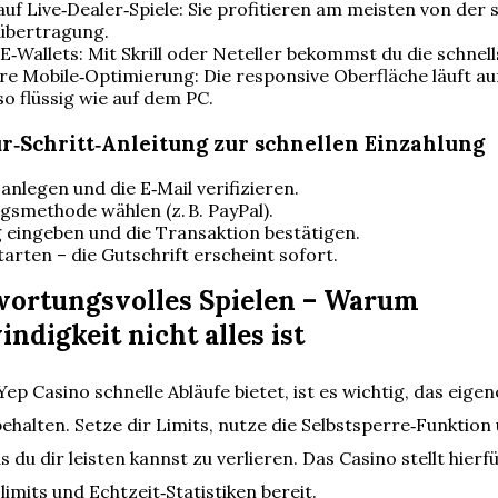
auf Live‑Dealer‑Spiele: Sie profitieren am meisten von der 
übertragung.
E‑Wallets: Mit Skrill oder Neteller bekommst du die schnel
ere Mobile‑Optimierung: Die responsive Oberfläche läuft 
o flüssig wie auf dem PC.
ür‑Schritt‑Anleitung zur schnellen Einzahlung
anlegen und die E‑Mail verifizieren.
gsmethode wählen (z. B. PayPal).
 eingeben und die Transaktion bestätigen.
starten – die Gutschrift erscheint sofort.
ortungsvolles Spielen – Warum
ndigkeit nicht alles ist
p Casino schnelle Abläufe bietet, ist es wichtig, das eigen
behalten. Setze dir Limits, nutze die Selbstsperre‑Funktion
s du dir leisten kannst zu verlieren. Das Casino stellt hierf
imits und Echtzeit‑Statistiken bereit.