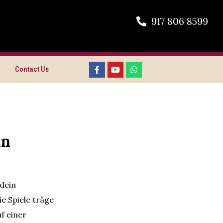
917 806 8599
Contact Us
in
 dein
ie Spiele träge
f einer