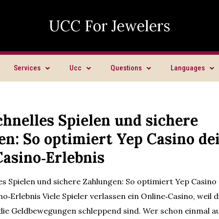
UCC For Jewelers
Services
Ucc
Questions
Languages
chnelles Spielen und sichere
en: So optimiert Yep Casino de
Casino‑Erlebnis
les Spielen und sichere Zahlungen: So optimiert Yep Casino
o‑Erlebnis Viele Spieler verlassen ein Online‑Casino, weil d
die Geldbewegungen schleppend sind. Wer schon einmal au