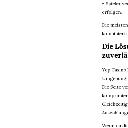
– Spieler v
erfolgen.
Die meisten
kombiniert:
Die Lös
zuverlä
Yep Casino 
Umgebung, d
Die Seite 
komprimiert
Gleichzeiti
Auszahlung
Wenn du dic