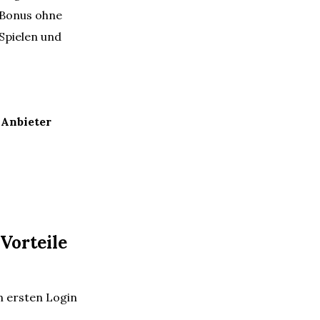
 Bonus ohne
‑Spielen und
 Anbieter
 Vorteile
m ersten Login