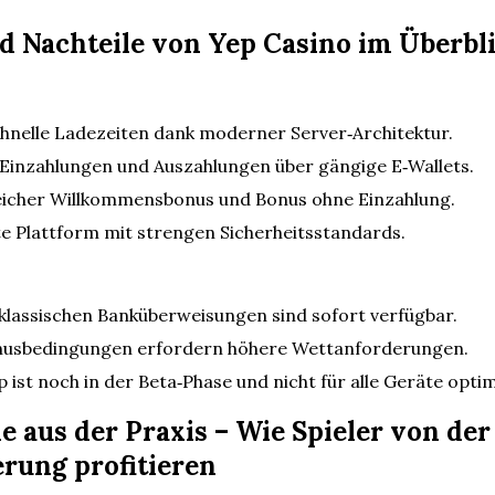
d Nachteile von Yep Casino im Überbl
hnelle Ladezeiten dank moderner Server‑Architektur.
 Einzahlungen und Auszahlungen über gängige E‑Wallets.
icher Willkommensbonus und Bonus ohne Einzahlung.
te Plattform mit strengen Sicherheitsstandards.
e klassischen Banküberweisungen sind sofort verfügbar.
onusbedingungen erfordern höhere Wettanforderungen.
 ist noch in der Beta‑Phase und nicht für alle Geräte optim
le aus der Praxis – Wie Spieler von der
rung profitieren