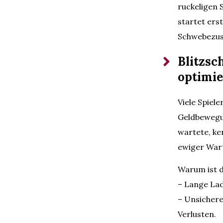
ruckeligen 
startet ers
Schwebezus
Blitzsc
optimie
Viele Spiele
Geldbewegun
wartete, ke
ewiger Wart
Warum ist d
– Lange Lad
– Unsicher
Verlusten.