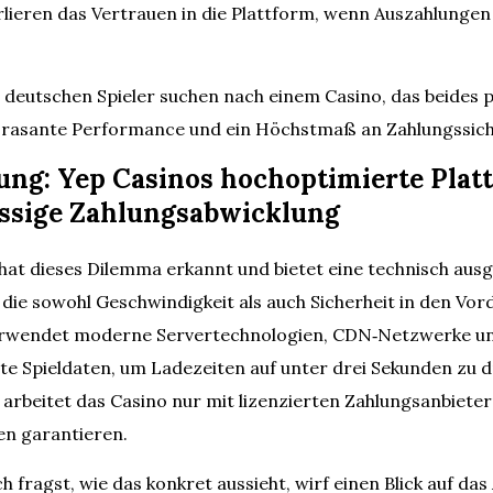
erlieren das Vertrauen in die Plattform, wenn Auszahlungen
 deutschen Spieler suchen nach einem Casino, das beides 
 rasante Performance und ein Höchstmaß an Zahlungssich
ung: Yep Casinos hochoptimierte Plat
ssige Zahlungsabwicklung
hat dieses Dilemma erkannt und bietet eine technisch ausg
ie sowohl Geschwindigkeit als auch Sicherheit in den Vord
verwendet moderne Servertechnologien, CDN‑Netzwerke u
e Spieldaten, um Ladezeiten auf unter drei Sekunden zu d
g arbeitet das Casino nur mit lizenzierten Zahlungsanbietern
en garantieren.
h fragst, wie das konkret aussieht, wirf einen Blick auf da