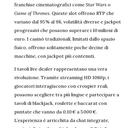
franchise cinematografici come
Star Wars
o
Game of Thrones
. Queste slot offrono RTP che
variano dal 95 % al 98, volatilità diverse e jackpot
progressivi che possono superare i 10 milioni di
euro. I casinò tradizionali, limitati dallo spazio
fisico, offrono solitamente poche decine di
macchine, con jackpot più contenuti.
I tavoli live dealer rappresentano una vera
rivoluzione. Tramite streaming HD 1080p, i
giocatori interagiscono con croupier reali,
possono scegliere tra più lingue e partecipare a
tavoli di blackjack, roulette e baccarat con
puntate che vanno da 0,10 € a 5 000 €.
L’esperienza è arricchita da chat integrate,