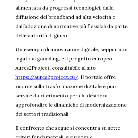
alimentata da progressi tecnologici, dalla
diffusione del broadband ad alta velocità e
dall’adozione di normative più flessibili da parte
delle autorità di gioco.
Un esempio di innovazione digitale, seppur non
legato al gambling, è il progetto europeo
Aures2Project, consultabile al sito
https://aures2project.eu/
. Il portale offre
risorse sulla trasformazione digitale e può
servire da riferimento per chi desidera
approfondire le dinamiche di modernizzazione
dei settori tradizionali.
Il confronto che segue si concentra su sette
criteri fondamentali: sicurezza e