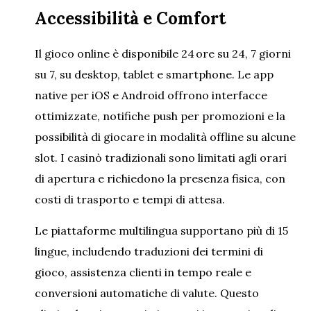
Accessibilità e Comfort
Il gioco online è disponibile 24 ore su 24, 7 giorni
su 7, su desktop, tablet e smartphone. Le app
native per iOS e Android offrono interfacce
ottimizzate, notifiche push per promozioni e la
possibilità di giocare in modalità offline su alcune
slot. I casinò tradizionali sono limitati agli orari
di apertura e richiedono la presenza fisica, con
costi di trasporto e tempi di attesa.
Le piattaforme multilingua supportano più di 15
lingue, includendo traduzioni dei termini di
gioco, assistenza clienti in tempo reale e
conversioni automatiche di valute. Questo