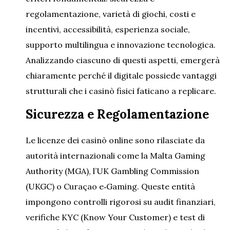
regolamentazione, varietà di giochi, costi e
incentivi, accessibilità, esperienza sociale,
supporto multilingua e innovazione tecnologica.
Analizzando ciascuno di questi aspetti, emergerà
chiaramente perché il digitale possiede vantaggi
strutturali che i casinò fisici faticano a replicare.
Sicurezza e Regolamentazione
Le licenze dei casinò online sono rilasciate da
autorità internazionali come la Malta Gaming
Authority (MGA), l’UK Gambling Commission
(UKGC) o Curaçao e‑Gaming. Queste entità
impongono controlli rigorosi su audit finanziari,
verifiche KYC (Know Your Customer) e test di