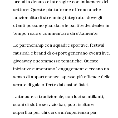
premi in denaro e interagire con influencer del
settore. Queste piattaforme offrono anche
funzionalità di streaming integrato, dove gli
utenti possono guardare le partite dei dealer in
tempo reale e commentare direttamente.
Le partnership con squadre sportive, festival
musicali e brand di e‑sport generano eventi live,
giveaway e scommesse tematiche. Queste
iniziative aumentano l’engagement e creano un
senso di appartenenza, spesso più efficace delle
serate di gala offerte dai casinò fisici.
L’atmosfera tradizionale, con luci scintillanti,
suoni di slot e servizio bar, può risultare
superflua per chi cerca un’esperienza più