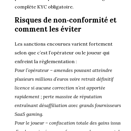
complète KYC obligatoire.
Risques de non‑conformité et
comment les éviter
Les sanctions encourues varient fortement
selon que c’est l’opérateur ou le joueur qui
enfreint la règlementation :
Pour l’opérateur – amendes pouvant atteindre
plusieurs millions d’euros voire retrait définitif
licence si aucune correction n’est apportée
rapidement ; perte massive de réputation
entraînant désaffiliation avec grands fournisseurs
SaaS gaming.
Pour le joueur – confiscation totale des gains issus