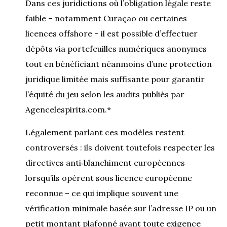
Dans ces juridictions où l’obligation légale reste
faible – notamment Curaçao ou certaines
licences offshore – il est possible d’effectuer
dépôts via portefeuilles numériques anonymes
tout en bénéficiant néanmoins d’une protection
juridique limitée mais suffisante pour garantir
l’équité du jeu selon les audits publiés par
Agencelespirits.com.*
Légalement parlant ces modèles restent
controversés : ils doivent toutefois respecter les
directives anti‑blanchiment européennes
lorsqu’ils opèrent sous licence européenne
reconnue – ce qui implique souvent une
vérification minimale basée sur l’adresse IP ou un
petit montant plafonné avant toute exigence