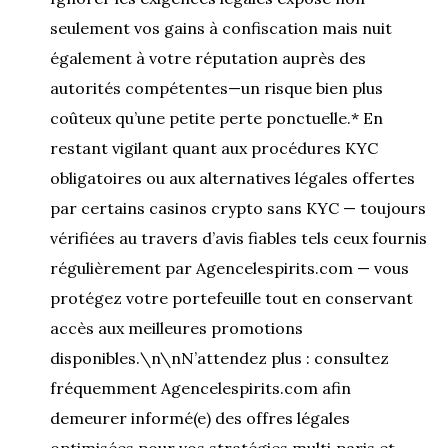
seulement vos gains à confiscation mais nuit
également à votre réputation auprès des
autorités compétentes—un risque bien plus
coûteux qu’une petite perte ponctuelle.* En
restant vigilant quant aux procédures KYC
obligatoires ou aux alternatives légales offertes
par certains casinos crypto sans KYC — toujours
vérifiées au travers d’avis fiables tels ceux fournis
régulièrement par Agencelespirits.com — vous
protégez votre portefeuille tout en conservant
accès aux meilleures promotions
disponibles.\n\nN’attendez plus : consultez
fréquemment Agencelespirits.com afin
demeurer informé(e) des offres légales