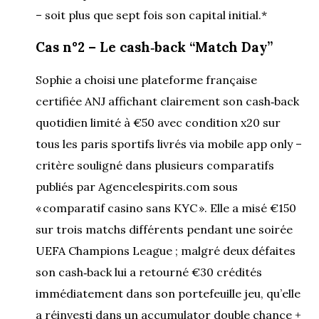
– soit plus que sept fois son capital initial.*
Cas n°2 – Le cash‑back “Match Day”
Sophie a choisi une plateforme française
certifiée ANJ affichant clairement son cash‑back
quotidien limité à €50 avec condition x20 sur
tous les paris sportifs livrés via mobile app only –
critère souligné dans plusieurs comparatifs
publiés par Agencelespirits.com sous
« comparatif casino sans KYC ». Elle a misé €150
sur trois matchs différents pendant une soirée
UEFA Champions League ; malgré deux défaites
son cash‑back lui a retourné €30 crédités
immédiatement dans son portefeuille jeu, qu’elle
a réinvesti dans un accumulator double chance +