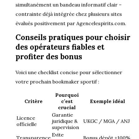
simultanément un bandeau informatif clair –
contrainte déjà intégrée chez plusieurs sites
évalués positivement par Agencelespirits.com.
Conseils pratiques pour choisir
des opérateurs fiables et
profiter des bonus
Voici une checklist concise pour sélectionner
votre prochain bookmaker sportif :
Pourquoi
Critère
c’est
Exemple idéal
crucial
Garantie
Licence
juridique &
UKGC / MGA / ANJ
officielle
supervision
Evite
Transparence
Bonus dépôt +100%