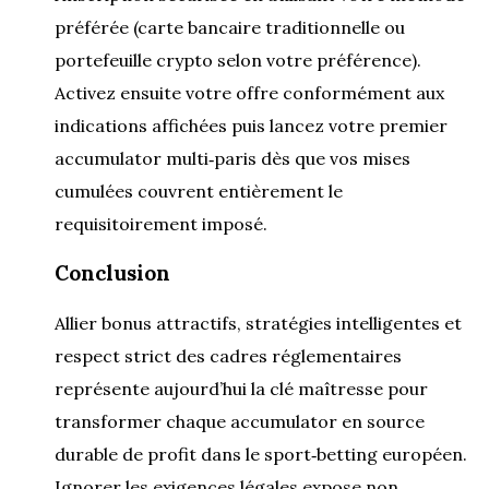
préférée (carte bancaire traditionnelle ou
portefeuille crypto selon votre préférence).
Activez ensuite votre offre conformément aux
indications affichées puis lancez votre premier
accumulator multi‑paris dès que vos mises
cumulées couvrent entièrement le
requisitoirement imposé.
Conclusion
Allier bonus attractifs, stratégies intelligentes et
respect strict des cadres réglementaires
représente aujourd’hui la clé maîtresse pour
transformer chaque accumulator en source
durable de profit dans le sport‑betting européen.
Ignorer les exigences légales expose non