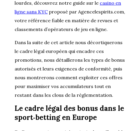
lourdes, découvrez notre guide sur le
casino en
ligne sans KYC
proposé par Agencelespirits.com,
votre référence fiable en matière de revues et
classements d’opérateurs de jeu en ligne.
Dans la suite de cet article nous décortiquerons
le cadre légal européen qui encadre ces
promotions, nous détaillerons les types de bonus
autorisés et leurs exigences de conformité, puis
nous montrerons comment exploiter ces offres
pour maximiser vos accumulateurs tout en
restant dans les clous de la réglementation.
Le cadre légal des bonus dans le
sport‑betting en Europe