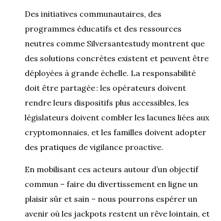
Des initiatives communautaires, des
programmes éducatifs et des ressources
neutres comme Silversantestudy montrent que
des solutions concrètes existent et peuvent être
déployées à grande échelle. La responsabilité
doit être partagée : les opérateurs doivent
rendre leurs dispositifs plus accessibles, les
législateurs doivent combler les lacunes liées aux
cryptomonnaies, et les familles doivent adopter
des pratiques de vigilance proactive.
En mobilisant ces acteurs autour d’un objectif
commun – faire du divertissement en ligne un
plaisir sûr et sain – nous pourrons espérer un
avenir où les jackpots restent un rêve lointain, et