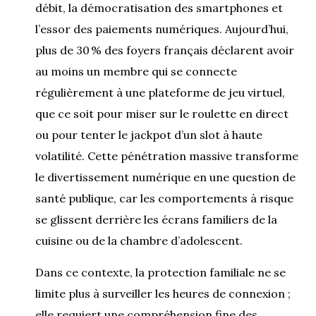
débit, la démocratisation des smartphones et
l’essor des paiements numériques. Aujourd’hui,
plus de 30 % des foyers français déclarent avoir
au moins un membre qui se connecte
régulièrement à une plateforme de jeu virtuel,
que ce soit pour miser sur le roulette en direct
ou pour tenter le jackpot d’un slot à haute
volatilité. Cette pénétration massive transforme
le divertissement numérique en une question de
santé publique, car les comportements à risque
se glissent derrière les écrans familiers de la
cuisine ou de la chambre d’adolescent.
Dans ce contexte, la protection familiale ne se
limite plus à surveiller les heures de connexion ;
elle requiert une compréhension fine des