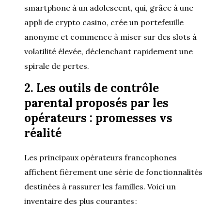
smartphone à un adolescent, qui, grâce à une
appli de crypto casino, crée un portefeuille
anonyme et commence à miser sur des slots à
volatilité élevée, déclenchant rapidement une
spirale de pertes.
2. Les outils de contrôle
parental proposés par les
opérateurs : promesses vs
réalité
Les principaux opérateurs francophones
affichent fièrement une série de fonctionnalités
destinées à rassurer les familles. Voici un
inventaire des plus courantes :