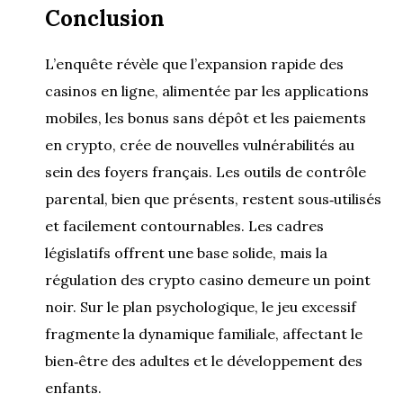
Conclusion
L’enquête révèle que l’expansion rapide des
casinos en ligne, alimentée par les applications
mobiles, les bonus sans dépôt et les paiements
en crypto, crée de nouvelles vulnérabilités au
sein des foyers français. Les outils de contrôle
parental, bien que présents, restent sous‑utilisés
et facilement contournables. Les cadres
législatifs offrent une base solide, mais la
régulation des crypto casino demeure un point
noir. Sur le plan psychologique, le jeu excessif
fragmente la dynamique familiale, affectant le
bien‑être des adultes et le développement des
enfants.