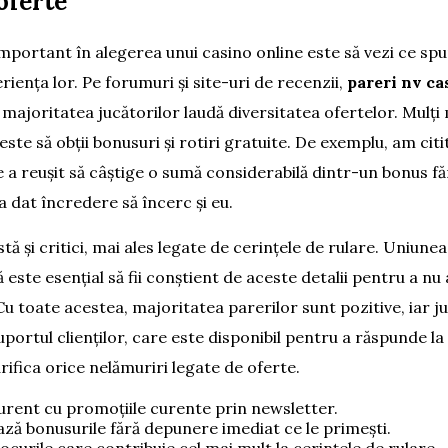
oferte
portant în alegerea unui casino online este să vezi ce spun
iența lor. Pe forumuri și site-uri de recenzii,
pareri nv ca
 majoritatea jucătorilor laudă diversitatea ofertelor. Mulț
este să obții bonusuri și rotiri gratuite. De exemplu, am cit
e a reușit să câștige o sumă considerabilă dintr-un bonus f
 dat încredere să încerc și eu.
stă și critici, mai ales legate de cerințele de rulare. Uniunea
ă este esențial să fii conștient de aceste detalii pentru a nu
Cu toate acestea, majoritatea parerilor sunt pozitive, iar ju
portul clienților, care este disponibil pentru a răspunde la 
rifica orice nelămuriri legate de oferte.
 curent cu promoțiile curente prin newsletter.
ază bonusurile fără depunere imediat ce le primești.