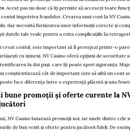
re
. Acest pas nu doar că îți permite să accesezi toate funcții
ră contul împotriva fraudelor. Crearea unui cont la NV Casin
lu, dar necesită furnizarea unor informații corecte și com
ști datele tale reale pentru a evita complicațiile la retrageri
i creat contul, este important să îl protejezi printr-o paro
ărtășești cu nimeni. NV Casino oferă opțiuni de securitate 
tentificarea în doi pași, care îți poate spori siguranța. Maj
 nu conștientizează cât de important este să aibă un cont s
poate face diferența între o experiență plăcută și una frust
i bune promoții și oferte curente la N
jucători
ună, NV Casino lansează promoții noi, iar unele dintre cele 
urile de bun venit și oferte pentru jucătorii fideli. De exe