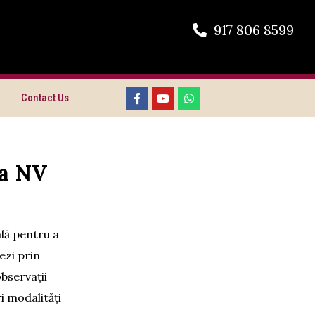
917 806 8599
Contact Us
la NV
ală pentru a
ezi prin
observații
i modalități