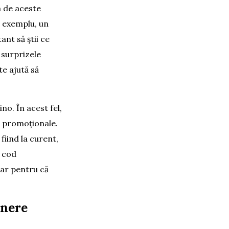
a de aceste
De exemplu, un
nt să știi ce
 surprizele
e ajută să
no. În acest fel,
ri promoționale.
fiind la curent,
n cod
oar pentru că
unere