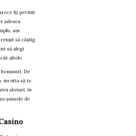
rece îți permit
unt adesea
emplu, am
reușit să câștig
nt să alegi
cât altele.
r bonusuri. De
, nu uita să te
tru sloturi, în
iza șansele de
 Casino