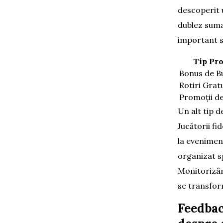
descoperit
dublez suma
important să
Tip Pr
Bonus de B
Rotiri Grat
Promoții d
Un alt tip d
Jucătorii fi
la evenimen
organizat sp
Monitorizând
se transform
Feedbac