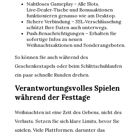
Nahtloses Gameplay – Alle Slots,
Live‑Dealer‑Tische und Bonusaktionen
funktionieren genauso wie am Desktop.
Sichere Verbindung – SSL‑Verschlüsselung
schützt Ihre Daten auch unterwegs.
Push‑Benachrichtigungen – Erhalten Sie
sofortige Infos zu neuen
Weihnachtsaktionen und Sonderangeboten.
So können Sie auch während des
Geschenkestapels oder beim Schlittschuhlaufen
ein paar schnelle Runden drehen.
Verantwortungsvolles Spielen
während der Festtage
Weihnachten ist eine Zeit des Gebens, nicht des
Verlusts. Setzen Sie sich klare Limits, bevor Sie
spielen. Viele Plattformen, darunter das