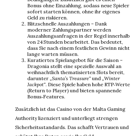
Bonus ohne Einzahlung, sodass neue Spieler
sofort starten können, ohne ihr eigenes
Geld zu riskieren.
Blitzschnelle Auszahlungen – Dank
moderner Zahlungspartner werden
Auszahlungsanfragen in der Regel innerhalb
von 24 Stunden bearbeitet. Das bedeutet,
dass Sie nach einem festlichen Gewinn nicht
lange warten müssen.
Kuratiertes Spielangebot für die Saison –
Dragonia stellt eine spezielle Auswahl an
weihnachtlich thematisierten Slots bereit,
darunter
„Santa’s Treasure“
und
„Winter
Jackpot“
. Diese Spiele haben hohe RTP‑Werte
(Return to Player) und bieten spannende
Bonus‑Features.
Zusätzlich ist das Casino von der Malta Gaming
Authority lizenziert und unterliegt strengen
Sicherheitsstandards. Das schafft Vertrauen und