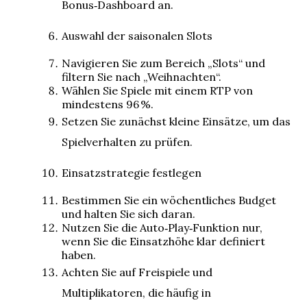
Bonus‑Dashboard an.
Auswahl der saisonalen Slots
Navigieren Sie zum Bereich „Slots“ und
filtern Sie nach „Weihnachten“.
Wählen Sie Spiele mit einem RTP von
mindestens 96 %.
Setzen Sie zunächst kleine Einsätze, um das
Spielverhalten zu prüfen.
Einsatzstrategie festlegen
Bestimmen Sie ein wöchentliches Budget
und halten Sie sich daran.
Nutzen Sie die Auto‑Play‑Funktion nur,
wenn Sie die Einsatzhöhe klar definiert
haben.
Achten Sie auf Freispiele und
Multiplikatoren, die häufig in