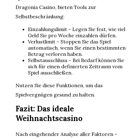
Dragonia Casino, bieten Tools zur
Selbstbeschränkung:
Einzahlungslimit – Legen Sie fest, wie viel
Geld Sie pro Woche einzahlen dürfen.
Verlustlimit – Stoppen Sie das Spiel
automatisch, wenn Sie einen bestimmten
Betrag verloren haben.
Selbstausschluss – Bei Bedarf können Sie
sich für einen definierten Zeitraum vom
Spiel ausschließen.
Nutzen Sie diese Funktionen, um das
Spielvergnügen gesund zu halten.
Fazit: Das ideale
Weihnachtscasino
Nach eingehender Analyse aller Faktoren –