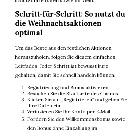
schützt Ihre Daten sowie Ihr Geld.
Schritt‑für‑Schritt: So nutzt du
die Weihnachtsaktionen
optimal
Um das Beste aus den festlichen Aktionen
herauszuholen, folgen Sie diesem einfachen
Leitfaden. Jeder Schritt ist bewusst kurz
gehalten, damit Sie schnell handeln können.
Registrierung und Bonus aktivieren
Besuchen Sie die Startseite des Casinos.
Klicken Sie auf „Registrieren“ und geben Sie
Ihre Daten ein.
Verifizieren Sie Ihr Konto per E‑Mail.
Fordern Sie den Willkommensbonus sowie
den Bonus ohne Einzahlung im