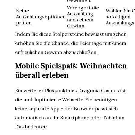
Gewinnen.
Verzögert die
Keine
Wählen Sie C
Auszahlung
Auszahlungsoptionen
sofortigen
nach einem
prüfen
Auszahlung
Gewinn.
Indem Sie diese Stolpersteine bewusst umgehen,
erhöhen Sie die Chance, die Feiertage mit einem
erfreulichen Gewinn abzuschließen.
Mobile Spielspaß: Weihnachten
überall erleben
Ein weiterer Pluspunkt des Dragonia Casinos ist
die mobiloptimierte Webseite. Sie benötigen
keine separate App – der Browser passt sich
automatisch an Ihr Smartphone oder Tablet an.
Das bedeutet: