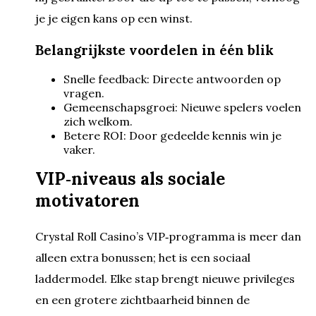
je je eigen kans op een winst.
Belangrijkste voordelen in één blik
Snelle feedback: Directe antwoorden op
vragen.
Gemeenschapsgroei: Nieuwe spelers voelen
zich welkom.
Betere ROI: Door gedeelde kennis win je
vaker.
VIP‑niveaus als sociale
motivatoren
Crystal Roll Casino’s VIP‑programma is meer dan
alleen extra bonussen; het is een sociaal
laddermodel. Elke stap brengt nieuwe privileges
en een grotere zichtbaarheid binnen de