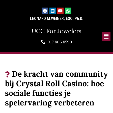
LEONARD M.WEINER, ESQ, Ph.D.
UCC For Jewelers
917 806 8599
De kracht van community
bij Crystal Roll Casino: hoe
sociale functies je
spelervaring verbeteren