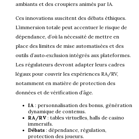
ambiants et des croupiers animés par IA.
Ces innovations suscitent des débats éthiques.
L’immersion totale peut accentuer le risque de
dépendance, d’où la nécessité de mettre en
place des limites de mise automatisées et des
outils d’auto‑exclusion intégrés aux plateformes.
Les régulateurs devront adapter leurs cadres
légaux pour couvrir les expériences RA/RV,
notamment en matière de protection des
données et de vérification d’âge.
IA
: personnalisation des bonus, génération
dynamique de contenus.
RA/RV
: tables virtuelles, halls de casino
immersifs.
Débats
: dépendance, régulation,
protection des joueurs.