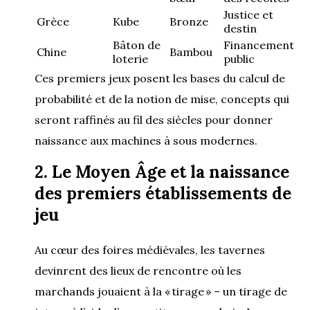
Justice et
Grèce
Kube
Bronze
destin
Bâton de
Financement
Chine
Bambou
loterie
public
Ces premiers jeux posent les bases du calcul de
probabilité et de la notion de mise, concepts qui
seront raffinés au fil des siècles pour donner
naissance aux machines à sous modernes.
2. Le Moyen Âge et la naissance
des premiers établissements de
jeu
Au cœur des foires médiévales, les tavernes
devinrent des lieux de rencontre où les
marchands jouaient à la « tirage » – un tirage de