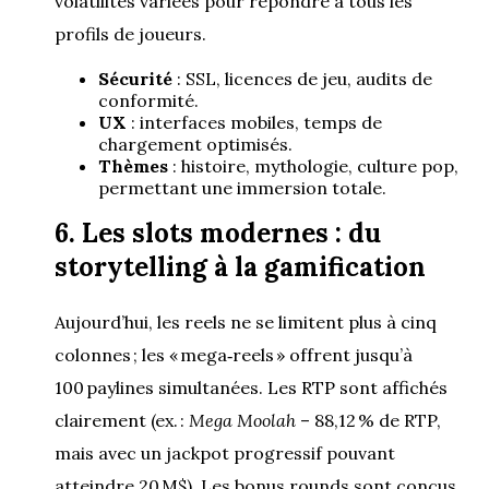
volatilités variées pour répondre à tous les
profils de joueurs.
Sécurité
: SSL, licences de jeu, audits de
conformité.
UX
: interfaces mobiles, temps de
chargement optimisés.
Thèmes
: histoire, mythologie, culture pop,
permettant une immersion totale.
6. Les slots modernes : du
storytelling à la gamification
Aujourd’hui, les reels ne se limitent plus à cinq
colonnes ; les « mega‑reels » offrent jusqu’à
100 paylines simultanées. Les RTP sont affichés
clairement (ex. :
Mega Moolah
– 88,12 % de RTP,
mais avec un jackpot progressif pouvant
atteindre 20 M$). Les bonus rounds sont conçus