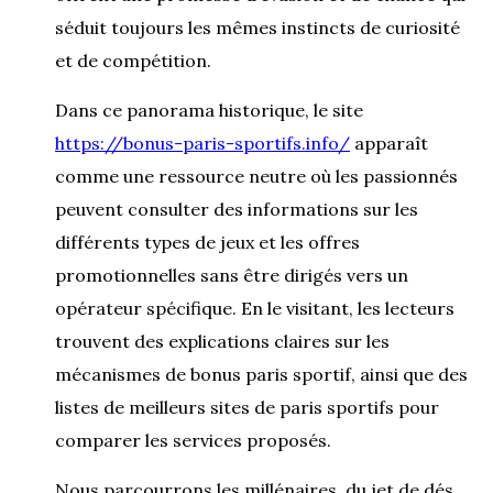
séduit toujours les mêmes instincts de curiosité
et de compétition.
Dans ce panorama historique, le site
https://bonus-paris-sportifs.info/
apparaît
comme une ressource neutre où les passionnés
peuvent consulter des informations sur les
différents types de jeux et les offres
promotionnelles sans être dirigés vers un
opérateur spécifique. En le visitant, les lecteurs
trouvent des explications claires sur les
mécanismes de bonus paris sportif, ainsi que des
listes de meilleurs sites de paris sportifs pour
comparer les services proposés.
Nous parcourrons les millénaires, du jet de dés