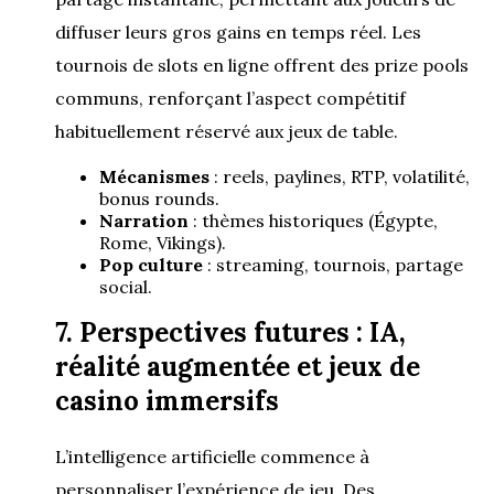
diffuser leurs gros gains en temps réel. Les
tournois de slots en ligne offrent des prize pools
communs, renforçant l’aspect compétitif
habituellement réservé aux jeux de table.
Mécanismes
: reels, paylines, RTP, volatilité,
bonus rounds.
Narration
: thèmes historiques (Égypte,
Rome, Vikings).
Pop culture
: streaming, tournois, partage
social.
7. Perspectives futures : IA,
réalité augmentée et jeux de
casino immersifs
L’intelligence artificielle commence à
personnaliser l’expérience de jeu. Des