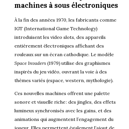
machines à sous électroniques
À la fin des années 1970, les fabricants comme
IGT (International Game Technology)
introduisent les video slots, des appareils
entièrement électroniques affichant des
rouleaux sur un écran cathodique. Le modèle
Space Invaders
(1979) utilise des graphismes
inspirés du jeu vidéo, ouvrant la voie à des
thèmes variés (espace, western, mythologie).
Ces nouvelles machines offrent une palette
sonore et visuelle riche : des jingles, des effets
lumineux synchronisés avec les gains, et des
animations qui augmentent l’engagement du
joueur. Elles permettent également l’ajout de