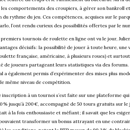
re les comportements des croupiers, à gérer son bankroll e
on du rythme du jeu. Ces compétences, acquises sur le parq
lo, l’ont rendu curieux des possibilités offertes par le nu
premiers tournois de roulette en ligne ont vu le jour, Julie
antages décisifs : la possibilité de jouer à toute heure, une 
oulette française, américaine, à plusieurs roues) et surtou
de joueurs partageant leurs statistiques via des forums. 
ital a également permis d’expérimenter des mises plus mod
le même niveau de compétition.
inscription à un tournoi s’est faite sur une plateforme qui
0 % jusqu’à 200 €, accompagné de 50 tours gratuits sur le 
 était à la fois enthousiaste et méfiant ; il savait que les exi
pouvaient transformer un bonus attrayant en une contraint
é les conditions, notant le RTP moyen de 99,2 % du blackjac