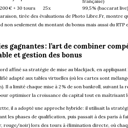
française)
200 € + 30 tours
25 x
99,5 % (baccarat live
raison, tirée des évaluations de Photo Libre.Fr, montre qu
d non seulement du montant du bonus mais aussi du RTP et 
ies gagnantes : l’art de combiner comp
table et gestion des bonus
bord affiné sa stratégie de mise au blackjack, en appliquan
ifié adapté aux tables virtuelles (où les cartes sont mélan
. Il a limité chaque mise à 2 % de son bankroll, suivant la rè
pour optimiser la croissance du capital tout en maîtrisant l
ette, il a adopté une approche hybride : il utilisait la stratég
nt les phases de qualification, puis passait à des paris à fa
r, rouge/noir) lors des tours à élimination directe, où ch