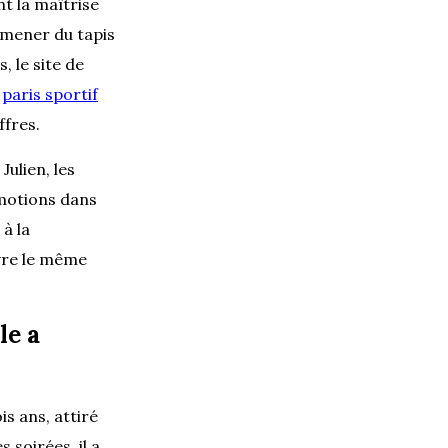
t la maîtrise
 mener du tapis
, le site de
x
paris sportif
ffres.
Julien, les
omotions dans
à la
ivre le même
le a
is ans, attiré
 soirées, il a