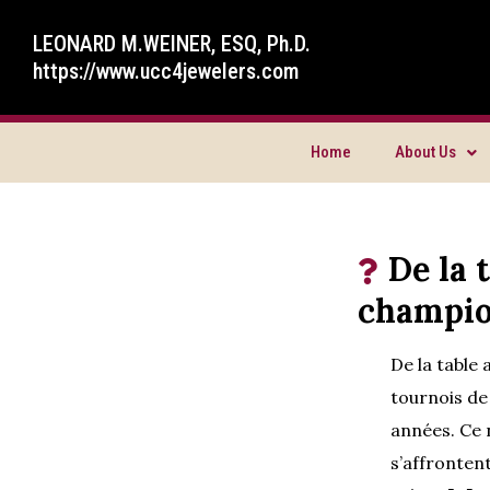
LEONARD M.WEINER, ESQ, Ph.D.
https://www.ucc4jewelers.com
Home
About Us
De la 
champion
De la table
tournois de
années. Ce n
s’affronten