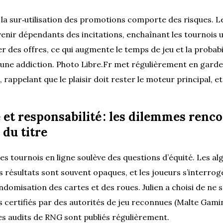
la sur‑utilisation des promotions comporte des risques. L
enir dépendants des incitations, enchaînant les tournois
r des offres, ce qui augmente le temps de jeu et la probabi
une addiction. Photo Libre.Fr met régulièrement en garde
rappelant que le plaisir doit rester le moteur principal, et
 et responsabilité : les dilemmes renc
 du titre
s tournois en ligne soulève des questions d’équité. Les al
s résultats sont souvent opaques, et les joueurs s’interroge
ndomisation des cartes et des roues. Julien a choisi de ne s
es certifiés par des autorités de jeu reconnues (Malte Gami
es audits de RNG sont publiés régulièrement.