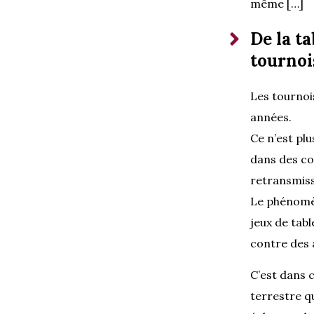
même […]
De la t
tournoi
Les tournoi
années.
Ce n’est plu
dans des co
retransmiss
Le phénomèn
jeux de tab
contre des 
C’est dans 
terrestre qu