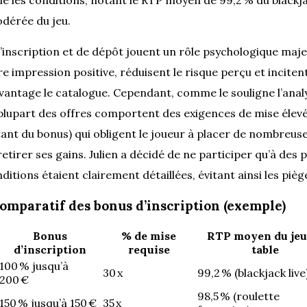
odérée du jeu.
’inscription et de dépôt jouent un rôle psychologique majeu
 impression positive, réduisent le risque perçu et incitent
vantage le catalogue. Cependant, comme le souligne l’anal
a plupart des offres comportent des exigences de mise élev
tant du bonus) qui obligent le joueur à placer de nombreus
etirer ses gains. Julien a décidé de ne participer qu’à des
ditions étaient clairement détaillées, évitant ainsi les piè
omparatif des bonus d’inscription (exemple)
Bonus
% de mise
RTP moyen du jeu
d’inscription
requise
table
100 % jusqu’à
30 x
99,2 % (blackjack live
200 €
98,5 % (roulette
150 % jusqu’à 150 €
35 x