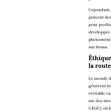
Cependant, 
peuvent dev
pour profite
développer 
phénomène, 
aux bonus.
Éthique
la route
Le monde de
génèrent le
véritable ra
sur des sit
UKGC), où l