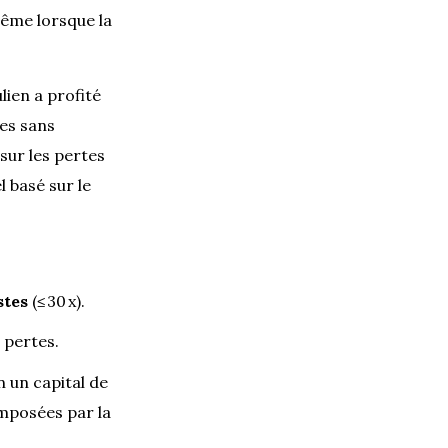
même lorsque la
ulien a profité
tes sans
 sur les pertes
 basé sur le
stes
(≤ 30 x).
 pertes.
 un capital de
imposées par la