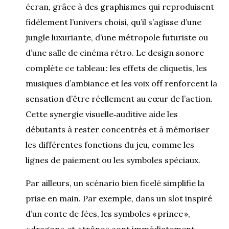
écran, grâce à des graphismes qui reproduisent
fidèlement l’univers choisi, qu’il s’agisse d’une
jungle luxuriante, d’une métropole futuriste ou
d’une salle de cinéma rétro. Le design sonore
complète ce tableau : les effets de cliquetis, les
musiques d’ambiance et les voix off renforcent la
sensation d’être réellement au cœur de l’action.
Cette synergie visuelle‑auditive aide les
débutants à rester concentrés et à mémoriser
les différentes fonctions du jeu, comme les
lignes de paiement ou les symboles spéciaux.
Par ailleurs, un scénario bien ficelé simplifie la
prise en main. Par exemple, dans un slot inspiré
d’un conte de fées, les symboles « prince »,