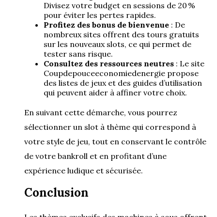
Divisez votre budget en sessions de 20 %
pour éviter les pertes rapides.
Profitez des bonus de bienvenue
: De
nombreux sites offrent des tours gratuits
sur les nouveaux slots, ce qui permet de
tester sans risque.
Consultez des ressources neutres
: Le site
Coupdepouceeconomiedenergie propose
des listes de jeux et des guides d’utilisation
qui peuvent aider à affiner votre choix.
En suivant cette démarche, vous pourrez
sélectionner un slot à thème qui correspond à
votre style de jeu, tout en conservant le contrôle
de votre bankroll et en profitant d’une
expérience ludique et sécurisée.
Conclusion
Les thèmes exclusifs des machines à sous offrent