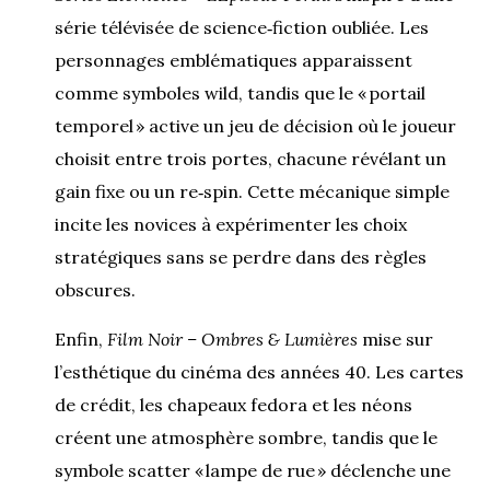
série télévisée de science‑fiction oubliée. Les
personnages emblématiques apparaissent
comme symboles wild, tandis que le « portail
temporel » active un jeu de décision où le joueur
choisit entre trois portes, chacune révélant un
gain fixe ou un re‑spin. Cette mécanique simple
incite les novices à expérimenter les choix
stratégiques sans se perdre dans des règles
obscures.
Enfin,
Film Noir – Ombres & Lumières
mise sur
l’esthétique du cinéma des années 40. Les cartes
de crédit, les chapeaux fedora et les néons
créent une atmosphère sombre, tandis que le
symbole scatter « lampe de rue » déclenche une