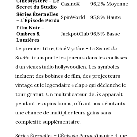
CinéMystère – Le
CasinoX
96,2 %
Moyenne
Secret du Studio
Séries Éternelles
SpinWorld
95,8 %
Haute
– L’Épisode Perdu
Film Noir –
Ombres &
JackpotClub
96,5 %
Basse
Lumières
Le premier titre,
CinéMystère – Le Secret du
Studio
, transporte les joueurs dans les coulisses
d’un vieux studio hollywoodien. Les symboles
incluent des bobines de film, des projecteurs
vintage et le légendaire « clap » qui déclenche le
tour gratuit. Un multiplicateur de 5 x apparaît
pendant les spins bonus, offrant aux débutants
une chance de multiplier leurs gains sans
complexité supplémentaire.
Séries Éternelles – L’Épisode Perdu
s’inspire d’une