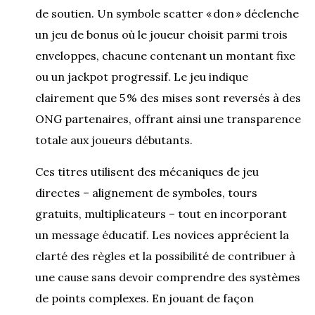
de soutien. Un symbole scatter « don » déclenche
un jeu de bonus où le joueur choisit parmi trois
enveloppes, chacune contenant un montant fixe
ou un jackpot progressif. Le jeu indique
clairement que 5 % des mises sont reversés à des
ONG partenaires, offrant ainsi une transparence
totale aux joueurs débutants.
Ces titres utilisent des mécaniques de jeu
directes – alignement de symboles, tours
gratuits, multiplicateurs – tout en incorporant
un message éducatif. Les novices apprécient la
clarté des règles et la possibilité de contribuer à
une cause sans devoir comprendre des systèmes
de points complexes. En jouant de façon