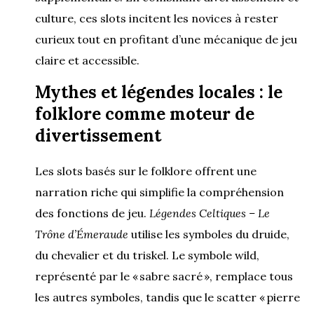
culture, ces slots incitent les novices à rester
curieux tout en profitant d’une mécanique de jeu
claire et accessible.
Mythes et légendes locales : le
folklore comme moteur de
divertissement
Les slots basés sur le folklore offrent une
narration riche qui simplifie la compréhension
des fonctions de jeu.
Légendes Celtiques – Le
Trône d’Émeraude
utilise les symboles du druide,
du chevalier et du triskel. Le symbole wild,
représenté par le « sabre sacré », remplace tous
les autres symboles, tandis que le scatter « pierre