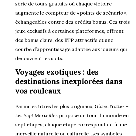
série de tours gratuits où chaque victoire
augmente le compteur de « points de scénario »,
échangeables contre des crédits bonus. Ces trois
jeux, exclusifs à certaines plateformes, offrent
des bonus clairs, des RTP attractifs et une
courbe d’apprentissage adaptée aux joueurs qui
découvrent les slots.
Voyages exotiques : des
destinations inexplorées dans
vos rouleaux
Parmi les titres les plus originaux,
Globe‑Trotter –
Les Sept Merveilles
propose un tour du monde en
sept étapes, chaque étape correspondant à une
merveille naturelle ou culturelle. Les symboles