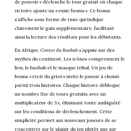
de pouvoir » déclenche le tour gratuit où chaque
victoire ajoute un « runic bonus ». Ce bonus
s’affiche sous forme de rune qui indique
clairement le gain supplémentaire, facilitant
ainsi la lecture des résultats pour les débutants.
En Afrique,
Contes du Baobab
s’appuie sur des
mythes du continent. Les icônes comprennent le
lion, le baobab et le masque tribal. Un jeu de
bonus « récit du griot » invite le joueur à choisir
parmi trois histoires. Chaque histoire débloque
un nombre fixe de tours gratuits avec un
multiplicateur de 3 x, éliminant toute ambiguïté
sur les conditions de déclenchement. Cette
simplicité permet aux nouveaux joueurs de se
concentrer sur le plaisir du jeu plutôt que sur