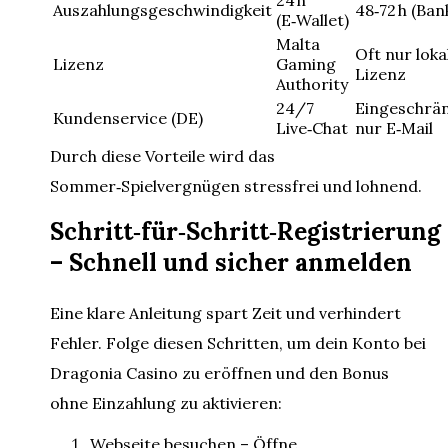
Auszahlungsgeschwindigkeit
48‑72 h (Ban
(E‑Wallet)
Malta
Oft nur loka
Lizenz
Gaming
Lizenz
Authority
24/7
Eingeschrän
Kundenservice (DE)
Live‑Chat
nur E‑Mail
Durch diese Vorteile wird das
Sommer‑Spielvergnügen stressfrei und lohnend.
Schritt‑für‑Schritt‑Registrierung
– Schnell und sicher anmelden
Eine klare Anleitung spart Zeit und verhindert
Fehler. Folge diesen Schritten, um dein Konto bei
Dragonia Casino zu eröffnen und den Bonus
ohne Einzahlung zu aktivieren:
Webseite besuchen – Öffne