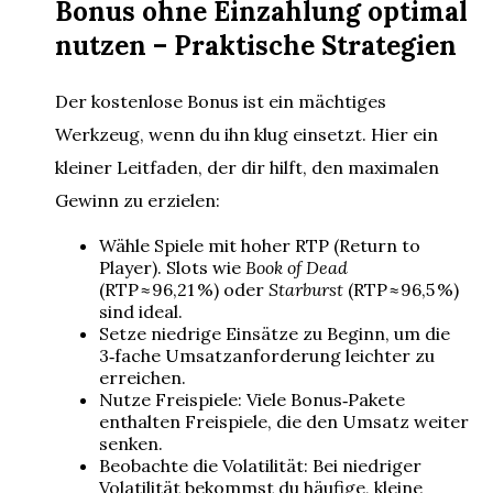
Bonus ohne Einzahlung optimal
nutzen – Praktische Strategien
Der kostenlose Bonus ist ein mächtiges
Werkzeug, wenn du ihn klug einsetzt. Hier ein
kleiner Leitfaden, der dir hilft, den maximalen
Gewinn zu erzielen:
Wähle Spiele mit hoher RTP (Return to
Player). Slots wie
Book of Dead
(RTP ≈ 96,21 %) oder
Starburst
(RTP ≈ 96,5 %)
sind ideal.
Setze niedrige Einsätze zu Beginn, um die
3‑fache Umsatzanforderung leichter zu
erreichen.
Nutze Freispiele: Viele Bonus‑Pakete
enthalten Freispiele, die den Umsatz weiter
senken.
Beobachte die Volatilität: Bei niedriger
Volatilität bekommst du häufige, kleine