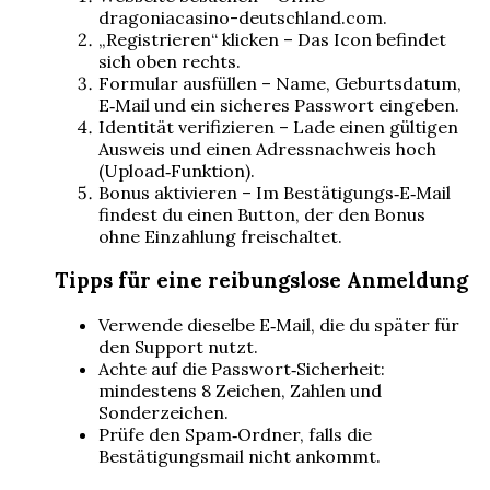
dragoniacasino-deutschland.com.
„Registrieren“ klicken – Das Icon befindet
sich oben rechts.
Formular ausfüllen – Name, Geburtsdatum,
E‑Mail und ein sicheres Passwort eingeben.
Identität verifizieren – Lade einen gültigen
Ausweis und einen Adressnachweis hoch
(Upload‑Funktion).
Bonus aktivieren – Im Bestätigungs‑E‑Mail
findest du einen Button, der den Bonus
ohne Einzahlung freischaltet.
Tipps für eine reibungslose Anmeldung
Verwende dieselbe E‑Mail, die du später für
den Support nutzt.
Achte auf die Passwort‑Sicherheit:
mindestens 8 Zeichen, Zahlen und
Sonderzeichen.
Prüfe den Spam‑Ordner, falls die
Bestätigungsmail nicht ankommt.