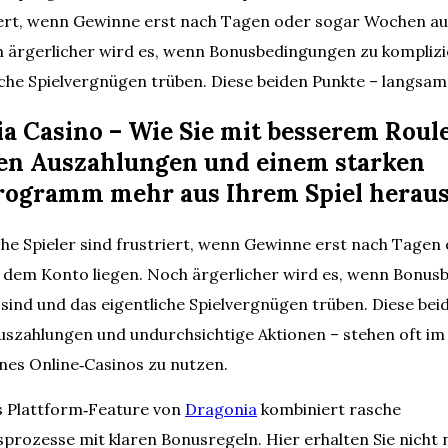
iert, wenn Gewinne erst nach Tagen oder sogar Wochen a
h ärgerlicher wird es, wenn Bonusbedingungen zu komplizi
iche Spielvergnügen trüben. Diese beiden Punkte – langsam
a Casino – Wie Sie mit besserem Roule
en Auszahlungen und einem starken
rogramm mehr aus Ihrem Spiel herau
che Spieler sind frustriert, wenn Gewinne erst nach Tagen
dem Konto liegen. Noch ärgerlicher wird es, wenn Bonus
 sind und das eigentliche Spielvergnügen trüben. Diese bei
szahlungen und undurchsichtige Aktionen – stehen oft im 
ines Online‑Casinos zu nutzen.
s Plattform‑Feature von
Dragonia
kombiniert rasche
prozesse mit klaren Bonusregeln. Hier erhalten Sie nicht 