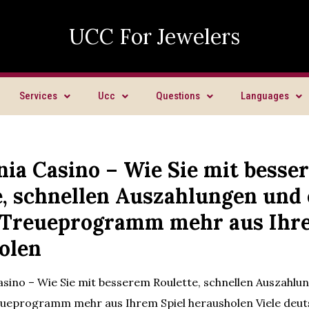
UCC For Jewelers
Services
Ucc
Questions
Languages
ia Casino – Wie Sie mit besse
e, schnellen Auszahlungen und
 Treueprogramm mehr aus Ihre
olen
sino – Wie Sie mit besserem Roulette, schnellen Auszahl
ueprogramm mehr aus Ihrem Spiel herausholen Viele deut