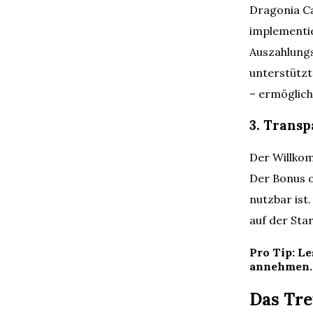
Dragonia Ca
implementie
Auszahlungs
unterstützt
– ermöglich
3. Trans
Der Willkom
Der Bonus o
nutzbar ist
auf der Sta
Pro Tip: L
annehmen. 
Das Tr