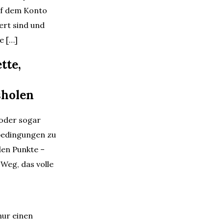
uf dem Konto
ert sind und
e […]
tte,
sholen
 oder sogar
bedingungen zu
den Punkte –
Weg, das volle
nur einen