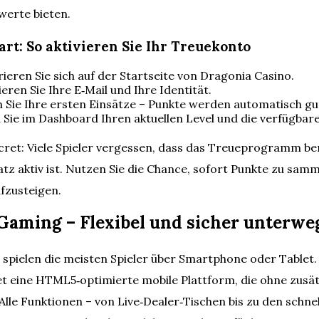
erte bieten.
art: So aktivieren Sie Ihr Treuekonto
rieren Sie sich auf der Startseite von Dragonia Casino.
ieren Sie Ihre E‑Mail und Ihre Identität.
n Sie Ihre ersten Einsätze – Punkte werden automatisch g
 Sie im Dashboard Ihren aktuellen Level und die verfügbare
cret: Viele Spieler vergessen, dass das Treueprogramm be
atz aktiv ist. Nutzen Sie die Chance, sofort Punkte zu sam
ufzusteigen.
Gaming – Flexibel und sicher unterwe
spielen die meisten Spieler über Smartphone oder Tablet
et eine HTML5‑optimierte mobile Plattform, die ohne zusät
lle Funktionen – von Live‑Dealer‑Tischen bis zu den schne