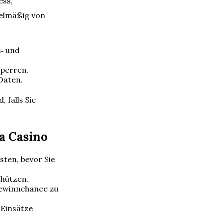
ess,
gelmäßig von
‑ und
sperren.
Daten.
 falls Sie
ia Casino
sten, bevor Sie
chützen.
Gewinnchance zu
 Einsätze