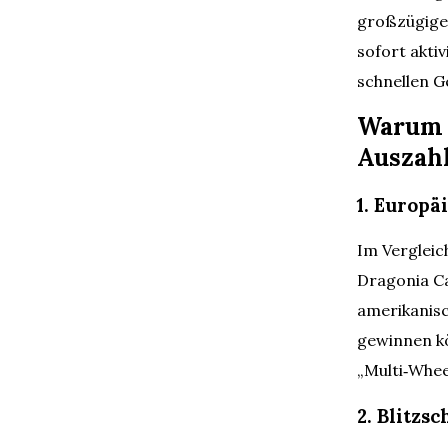
großzügige
sofort akti
schnellen G
Warum D
Auszahl
1. Europä
Im Vergleic
Dragonia Ca
amerikanisc
gewinnen kö
„Multi‑Whee
2. Blitzs