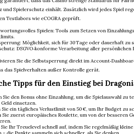
g garantiert, dass das Casino strenge Standards für Fairn
 und Spielerschutz einhält. Zusätzlich wird jedes Spiel re
en Testlabors wie eCOGRA geprüft.
wortungsvolles Spielen: Tools zum Setzen von Einzahlungs
limits.
sperrung: Möglichkeit, sich für 30 Tage oder dauerhaft zu 
chutz: DSGVO‑konforme Verarbeitung aller persönlichen 
ivieren Sie die Selbstsperrung direkt im Account‑Dashboard,
s das Spielverhalten außer Kontrolle gerät.
che Tipps für den Einstieg bei Dragon
 Sie den Bonus ohne Einzahlung, um die Spielauswahl zu te
 Geld einsetzen.
 Sie ein tägliches Verlustlimit von 50 €, um Ihr Budget zu s
n Sie zuerst europäisches Roulette, um von der besseren 
ieren.
 Sie Ihr Treuelevel schnell auf, indem Sie regelmäßig kleine
n – die Punkte sammeln sich schneller, als Sie denken.