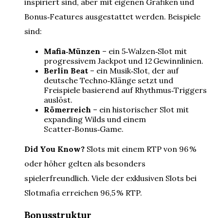
inspiriert sind, aber mit eigenen Grafiken und
Bonus‑Features ausgestattet werden. Beispiele
sind:
Mafia‑Münzen
– ein 5‑Walzen‑Slot mit
progressivem Jackpot und 12 Gewinnlinien.
Berlin Beat
– ein Musik‑Slot, der auf
deutsche Techno‑Klänge setzt und
Freispiele basierend auf Rhythmus‑Triggers
auslöst.
Römerreich
– ein historischer Slot mit
expanding Wilds und einem
Scatter‑Bonus‑Game.
Did You Know?
Slots mit einem RTP von 96 %
oder höher gelten als besonders
spielerfreundlich. Viele der exklusiven Slots bei
Slotmafia erreichen 96,5 % RTP.
Bonusstruktur