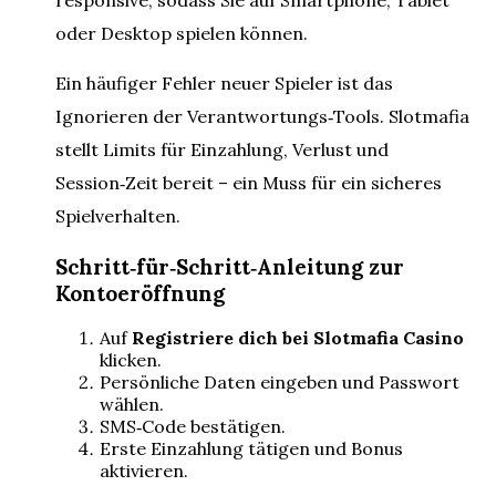
oder Desktop spielen können.
Ein häufiger Fehler neuer Spieler ist das
Ignorieren der Verantwortungs‑Tools. Slotmafia
stellt Limits für Einzahlung, Verlust und
Session‑Zeit bereit – ein Muss für ein sicheres
Spielverhalten.
Schritt‑für‑Schritt‑Anleitung zur
Kontoeröffnung
Auf
Registriere dich bei Slotmafia Casino
klicken.
Persönliche Daten eingeben und Passwort
wählen.
SMS‑Code bestätigen.
Erste Einzahlung tätigen und Bonus
aktivieren.