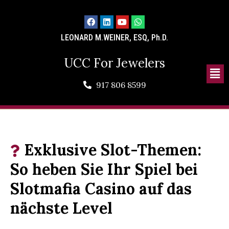
LEONARD M.WEINER, ESQ, Ph.D.
UCC For Jewelers
917 806 8599
Exklusive Slot-Themen:
So heben Sie Ihr Spiel bei
Slotmafia Casino auf das
nächste Level