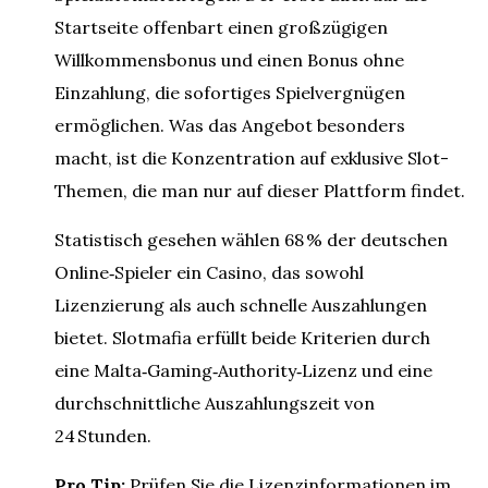
Startseite offenbart einen großzügigen
Willkommensbonus und einen Bonus ohne
Einzahlung, die sofortiges Spielvergnügen
ermöglichen. Was das Angebot besonders
macht, ist die Konzentration auf exklusive Slot-
Themen, die man nur auf dieser Plattform findet.
Statistisch gesehen wählen 68 % der deutschen
Online‑Spieler ein Casino, das sowohl
Lizenzierung als auch schnelle Auszahlungen
bietet. Slotmafia erfüllt beide Kriterien durch
eine Malta‑Gaming‑Authority‑Lizenz und eine
durchschnittliche Auszahlungszeit von
24 Stunden.
Pro Tip:
Prüfen Sie die Lizenzinformationen im