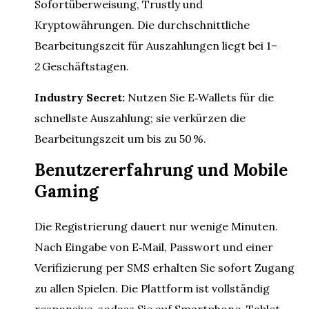
Sofortüberweisung, Trustly und
Kryptowährungen. Die durchschnittliche
Bearbeitungszeit für Auszahlungen liegt bei 1–
2 Geschäftstagen.
Industry Secret:
Nutzen Sie E‑Wallets für die
schnellste Auszahlung; sie verkürzen die
Bearbeitungszeit um bis zu 50 %.
Benutzererfahrung und Mobile
Gaming
Die Registrierung dauert nur wenige Minuten.
Nach Eingabe von E‑Mail, Passwort und einer
Verifizierung per SMS erhalten Sie sofort Zugang
zu allen Spielen. Die Plattform ist vollständig
responsive, sodass Sie auf Smartphone, Tablet