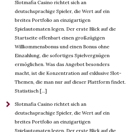
Slotmafia Casino richtet sich an
deutschsprachige Spieler, die Wert auf ein
breites Portfolio an einzigartigen
Spielautomaten legen. Der erste Blick auf die
Startseite offenbart einen großzügigen
Willkommensbonus und einen Bonus ohne
Einzahlung, die sofortiges Spielvergnügen
ermöglichen. Was das Angebot besonders
macht, ist die Konzentration auf exklusive Slot-
Themen, die man nur auf dieser Plattform findet.
Statistisch […]
Slotmafia Casino richtet sich an
deutschsprachige Spieler, die Wert auf ein
breites Portfolio an einzigartigen
Spielautomaten legen. Der erste Blick auf die