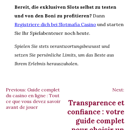
Bereit, die exklusiven Slots selbst zu testen
und von den Boni zu profitieren?
Dann
Registriere dich bei Slotmafia Casino
und starten
Sie Ihr Spielabenteuer noch heute.
Spielen Sie stets verantwortungsbewusst und
setzen Sie persönliche Limits, um das Beste aus
Ihrem Erlebnis herauszuholen.
Previous:
Guide complet
Next:
du casino en ligne : Tout
Transparence et
ce que vous devez savoir
avant de jouer
confiance : votre
guide complet
pour choisir un