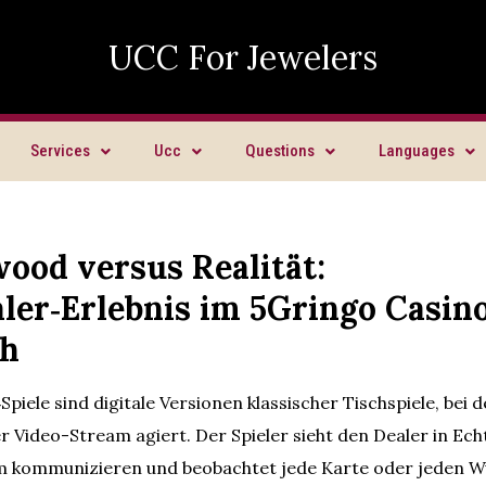
UCC For Jewelers
Services
Ucc
Questions
Languages
ood versus Realität:
ler‑Erlebnis im 5Gringo Casin
ch
Spiele sind digitale Versionen klassischer Tischspiele, bei 
r Video-Stream agiert. Der Spieler sieht den Dealer in Ech
m kommunizieren und beobachtet jede Karte oder jeden W