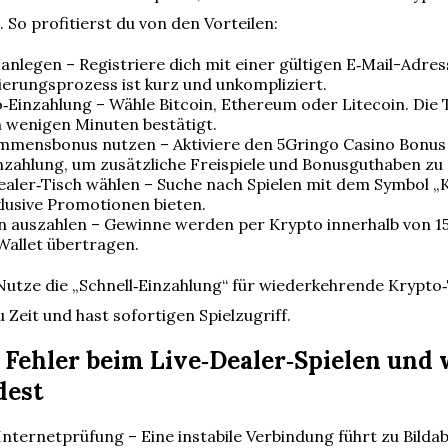
 So profitierst du von den Vorteilen:
anlegen – Registriere dich mit einer gültigen E‑Mail-Adres
zierungsprozess ist kurz und unkompliziert.
‑Einzahlung – Wähle Bitcoin, Ethereum oder Litecoin. Die
n wenigen Minuten bestätigt.
mmensbonus nutzen – Aktiviere den 5Gringo Casino Bonus
nzahlung, um zusätzliche Freispiele und Bonusguthaben zu 
ealer‑Tisch wählen – Suche nach Spielen mit dem Symbol „
klusive Promotionen bieten.
 auszahlen – Gewinne werden per Krypto innerhalb von 15
Wallet übertragen.
Nutze die „Schnell‑Einzahlung“ für wiederkehrende Krypto
 Zeit und hast sofortigen Spielzugriff.
 Fehler beim Live‑Dealer‑Spielen und 
dest
Internetprüfung – Eine instabile Verbindung führt zu Bild