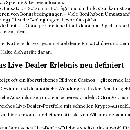
as Spiel negativ beeinflussen.
e Einsätze – Setze nur Beträge, die du dir leisten kannst zu
eren von Bonusbedingungen – Viele Boni haben Umsatzan
ing). Lies die Bedingungen, bevor du spielst.
de Limits – Ohne persönliche Limits kann das Spiel schnel
lle geraten.
ce: Notiere dir vor jedem Spiel deine Einsatzhöhe und dein
Halte dich strikt daran.
Das Live‑Dealer‑Erlebnis neu definiert
eigt oft ein übertriebenes Bild von Casinos – glitzernde Li
Gewinne und dramatische Wendungen. In der Realität geht
nelle Auszahlungen und ein sicheres Umfeld. 5Gringo Casi
eiches Live‑Dealer‑Portfolio mit schnellen Krypto‑Auszah
ten Lizenzmodell und einem attraktiven Willkommensbonu
 authentisches Live‑Dealer‑Erlebnis suchst, das sowohl für