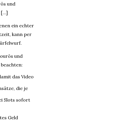
rös und
 […]
denen ein echter
tzeit, kann per
ürfelwurf.
mourös und
u beachten:
 damit das Video
sätze, die je
i Slots sofort
tes Geld