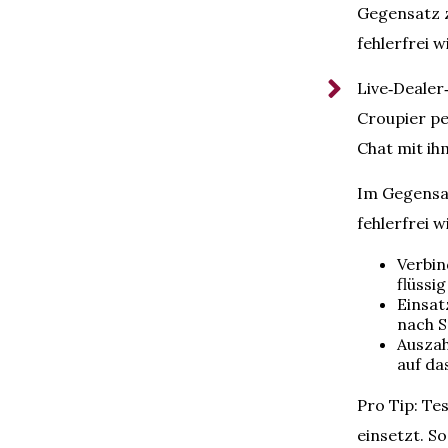
Gegensatz z
fehlerfrei w
Live‑Dealer‑
Croupier pe
Chat mit ih
Im Gegensat
fehlerfrei 
Verbin
flüssig
Einsat
nach S
Auszah
auf da
Pro Tip: Te
einsetzt. S