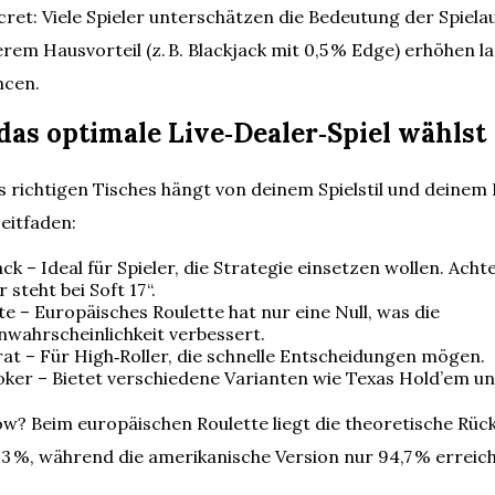
cret: Viele Spieler unterschätzen die Bedeutung der Spielau
rem Hausvorteil (z. B. Blackjack mit 0,5 % Edge) erhöhen la
cen.
das optimale Live‑Dealer‑Spiel wählst
s richtigen Tisches hängt von deinem Spielstil und deinem 
Leitfaden:
ack – Ideal für Spieler, die Strategie einsetzen wollen. Acht
 steht bei Soft 17“.
te – Europäisches Roulette hat nur eine Null, was die
wahrscheinlichkeit verbessert.
at – Für High‑Roller, die schnelle Entscheidungen mögen.
oker – Bietet verschiedene Varianten wie Texas Hold’em 
w? Beim europäischen Roulette liegt die theoretische Rü
7,3 %, während die amerikanische Version nur 94,7 % erreich