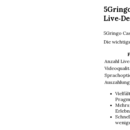
5Gringo
Live‑De
5Gringo Cas
Die wichtig
F
Anzahl Live
Videoqualit
Sprachopt
Auszahlung
Vielfä
Pragm
Mehrsp
Erlebn
Schnel
wenige