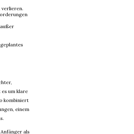
 verlieren.
forderungen
l außer
 geplantes
chter,
 es um klare
no kombiniert
lungen, einem
s.
 Anfänger als