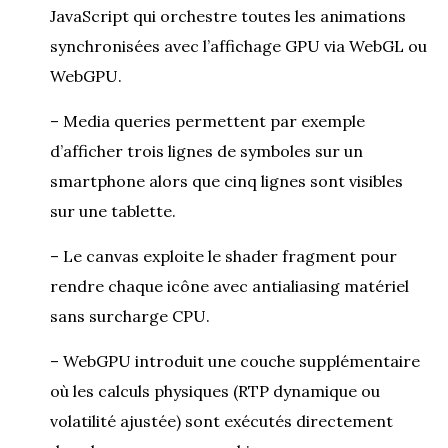
JavaScript qui orchestre toutes les animations
synchronisées avec l’affichage GPU via WebGL ou
WebGPU.
– Media queries permettent par exemple
d’afficher trois lignes de symboles sur un
smartphone alors que cinq lignes sont visibles
sur une tablette.
– Le canvas exploite le shader fragment pour
rendre chaque icône avec antialiasing matériel
sans surcharge CPU.
– WebGPU introduit une couche supplémentaire
où les calculs physiques (RTP dynamique ou
volatilité ajustée) sont exécutés directement