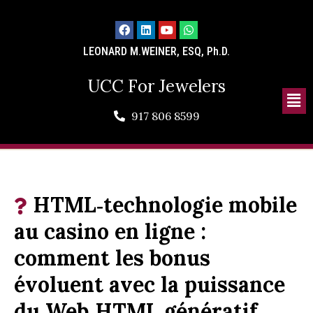
LEONARD M.WEINER, ESQ, Ph.D.
UCC For Jewelers
917 806 8599
HTML‑technologie mobile
au casino en ligne :
comment les bonus
évoluent avec la puissance
du Web‑HTML génératif