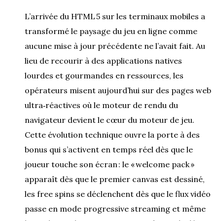
L’arrivée du HTML 5 sur les terminaux mobiles a
transformé le paysage du jeu en ligne comme
aucune mise à jour précédente ne l’avait fait. Au
lieu de recourir à des applications natives
lourdes et gourmandes en ressources, les
opérateurs misent aujourd’hui sur des pages web
ultra‑réactives où le moteur de rendu du
navigateur devient le cœur du moteur de jeu.
Cette évolution technique ouvre la porte à des
bonus qui s’activent en temps réel dès que le
joueur touche son écran : le « welcome pack »
apparaît dès que le premier canvas est dessiné,
les free spins se déclenchent dès que le flux vidéo
passe en mode progressive streaming et même