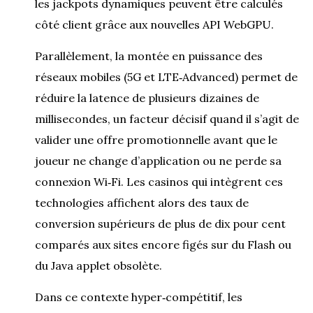
les jackpots dynamiques peuvent être calculés
côté client grâce aux nouvelles API WebGPU.
Parallèlement, la montée en puissance des
réseaux mobiles (5G et LTE‑Advanced) permet de
réduire la latence de plusieurs dizaines de
millisecondes, un facteur décisif quand il s’agit de
valider une offre promotionnelle avant que le
joueur ne change d’application ou ne perde sa
connexion Wi‑Fi. Les casinos qui intègrent ces
technologies affichent alors des taux de
conversion supérieurs de plus de dix pour cent
comparés aux sites encore figés sur du Flash ou
du Java applet obsolète.
Dans ce contexte hyper‑compétitif, les