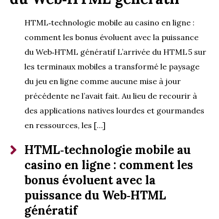
HTML‑technologie mobile au casino en ligne :
comment les bonus évoluent avec la puissance
du Web‑HTML génératif L’arrivée du HTML 5 sur
les terminaux mobiles a transformé le paysage
du jeu en ligne comme aucune mise à jour
précédente ne l’avait fait. Au lieu de recourir à
des applications natives lourdes et gourmandes
en ressources, les […]
HTML‑technologie mobile au
casino en ligne : comment les
bonus évoluent avec la
puissance du Web‑HTML
génératif