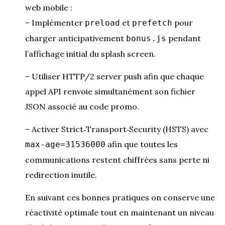
web mobile :
– Implémenter
et
pour
preload
prefetch
charger anticipativement
pendant
bonus.js
l’affichage initial du splash screen.
– Utiliser HTTP/2 server push afin que chaque
appel API renvoie simultanément son fichier
JSON associé au code promo.
– Activer Strict‑Transport‑Security (HSTS) avec
afin que toutes les
max-age=31536000
communications restent chiffrées sans perte ni
redirection inutile.
En suivant ces bonnes pratiques on conserve une
réactivité optimale tout en maintenant un niveau