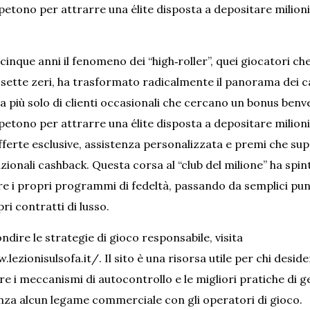
etono per attrarre una élite disposta a depositare milioni 
 cinque anni il fenomeno dei “high‑roller”, quei giocatori 
o sette zeri, ha trasformato radicalmente il panorama dei c
a più solo di clienti occasionali che cercano un bonus benv
etono per attrarre una élite disposta a depositare milioni 
fferte esclusive, assistenza personalizzata e premi che su
izionali cashback. Questa corsa al “club del milione” ha spin
re i propri programmi di fedeltà, passando da semplici pun
pri contratti di lusso.
dire le strategie di gioco responsabile, visita
lezionisulsofa.it/. Il sito è una risorsa utile per chi desid
 i meccanismi di autocontrollo e le migliori pratiche di g
enza alcun legame commerciale con gli operatori di gioco.