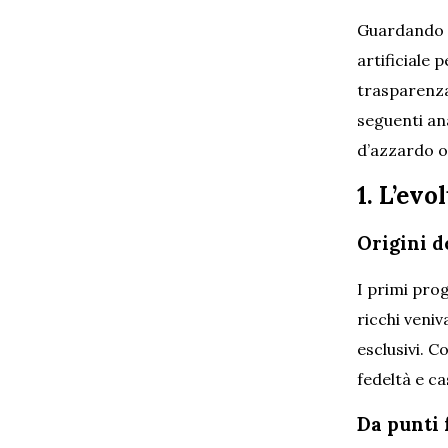
Guardando al
artificiale 
trasparenza
seguenti an
d’azzardo o
1. L’ev
Origini 
I primi prog
ricchi veniv
esclusivi. C
fedeltà e ca
Da punti 