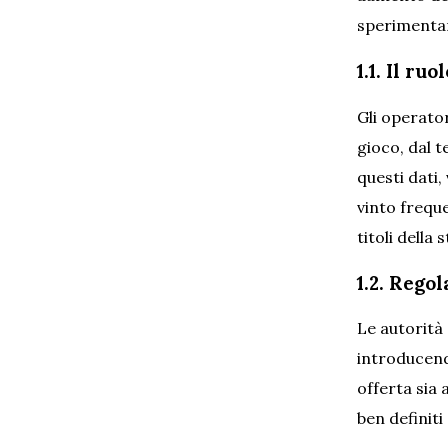
sperimentar
1.1. Il r
Gli operato
gioco, dal t
questi dati
vinto frequ
titoli della
1.2. Rego
Le autorità 
introducendo
offerta sia
ben definiti