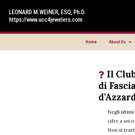
LEONARD M.WEINER, ESQ, Ph.D.
https://www.ucc4jewelers.com
Home
About Us
Il Clu
di Fasci
d’Azzar
Negli ultimi
cifre a sei 
Non si tratt