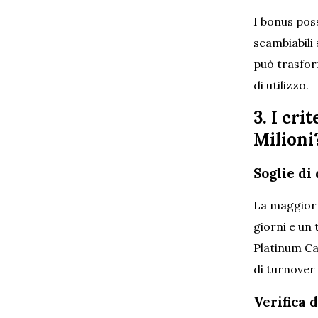
I bonus poss
scambiabili 
può trasform
di utilizzo.
3. I cri
Milioni
Soglie di
La maggior 
giorni e un
Platinum Cas
di turnover 
Verifica 