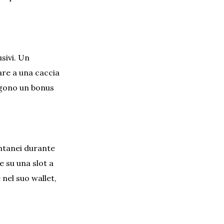
sivi. Un
are a una caccia
engono un bonus
ntanei durante
e su una slot a
nel suo wallet,