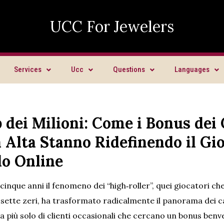
UCC For Jewelers
Services
Ucc
Questions
Languages
b dei Milioni: Come i Bonus dei
a Alta Stanno Ridefinendo il Gi
do Online
 cinque anni il fenomeno dei “high‑roller”, quei giocatori 
o sette zeri, ha trasformato radicalmente il panorama dei c
a più solo di clienti occasionali che cercano un bonus benv