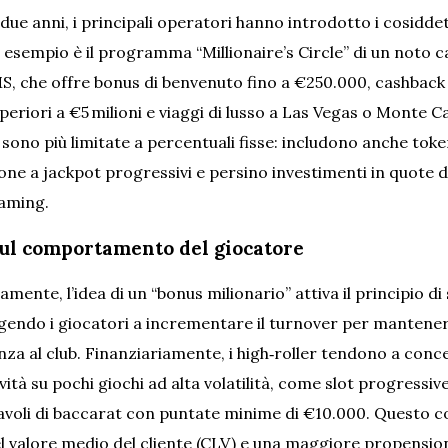
 due anni, i principali operatori hanno introdotto i cosiddett
n esempio è il programma “Millionaire’s Circle” di un noto c
S, che offre bonus di benvenuto fino a €250.000, cashback 
eriori a €5 milioni e viaggi di lusso a Las Vegas o Monte C
 sono più limitate a percentuali fisse: includono anche tok
ne a jackpot progressivi e persino investimenti in quote di
gaming.
sul comportamento del giocatore
mente, l’idea di un “bonus milionario” attiva il principio di 
ngendo i giocatori a incrementare il turnover per mantene
nza al club. Finanziariamente, i high‑roller tendono a conc
vità su pochi giochi ad alta volatilità, come slot progressiv
avoli di baccarat con puntate minime di €10.000. Questo 
 valore medio del cliente (CLV) e una maggiore propensio