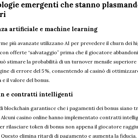
ologie emergenti che stanno plasmand
ri
nza artificiale e machine learning
me più avanzate utilizzano AI per prevedere il churn dei hi
 con offerte “salvataggio” prima che il giocatore abbandon
uò stimare la probabilità di un turnover mensile superiore 
ine di errore del 5 %, consentendo al casinò di ottimizzar
a e il valore del bonus.
n e contratti intelligenti
i blockchain garantisce che i pagamenti dei bonus siano tra
. Alcuni casino online hanno implementato contratti intelli
r rilasciare token di bonus non appena il giocatore raggi
. Questo elimina ritardi di pagamento e aumenta la fiducia,