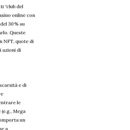
i “club del
asino online con
del 30 % su
arlo. Queste
en NFT, quote di
 azioni di
scarsità e di
re
entrare le
e (e.g., Mega
comporta un
ne a