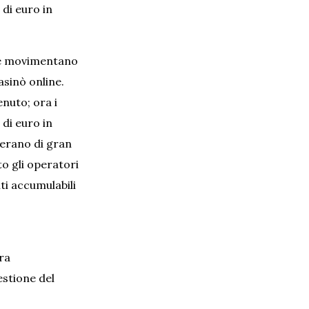
di euro in
che movimentano
asinò online.
enuto; ora i
di euro in
perano di gran
to gli operatori
ti accumulabili
era
estione del