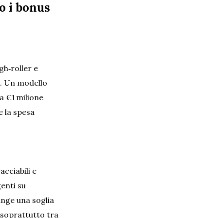
o i bonus
gh‑roller e
i. Un modello
a €1 milione
e la spesa
cciabili e
genti su
unge una soglia
 soprattutto tra