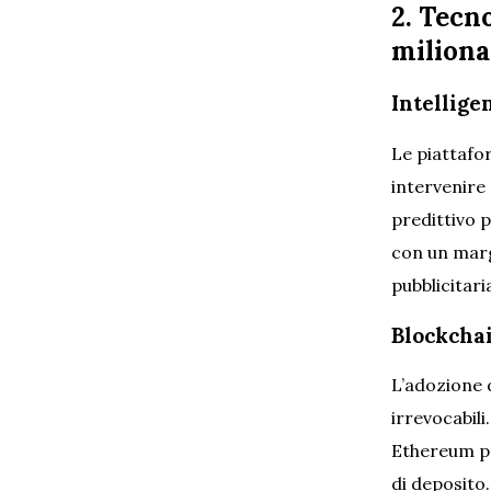
2. Tecn
miliona
Intellige
Le piattafor
intervenire
predittivo p
con un marg
pubblicitari
Blockchai
L’adozione d
irrevocabili
Ethereum pe
di deposito