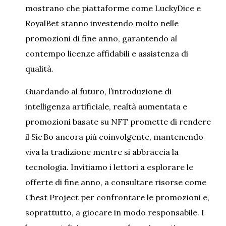
mostrano che piattaforme come LuckyDice e
RoyalBet stanno investendo molto nelle
promozioni di fine anno, garantendo al
contempo licenze affidabili e assistenza di
qualità.
Guardando al futuro, l’introduzione di
intelligenza artificiale, realtà aumentata e
promozioni basate su NFT promette di rendere
il Sic Bo ancora più coinvolgente, mantenendo
viva la tradizione mentre si abbraccia la
tecnologia. Invitiamo i lettori a esplorare le
offerte di fine anno, a consultare risorse come
Chest Project per confrontare le promozioni e,
soprattutto, a giocare in modo responsabile. I