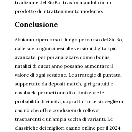
tradizione del Sic Bo, trasformandola in un
prodotto di intrattenimento moderno.
Conclusione
Abbiamo ripercorso il lungo percorso del Sic Bo,
dalle sue origini cinesi alle versioni digitali più
avanzate, per poi analizzare come i bonus
natalizi di quest’anno possano aumentare il
valore di ogni sessione. Le strategie di puntata,
supportate da deposit match, giri gratuiti e
cashback, permettono di ottimizzare le
probabilità di vincita, soprattutto se si sceglie un
casinò che offre condizioni di rollover
trasparenti e un’ampia scelta di varianti. Le
classifiche dei migliori casinò online per il 2024