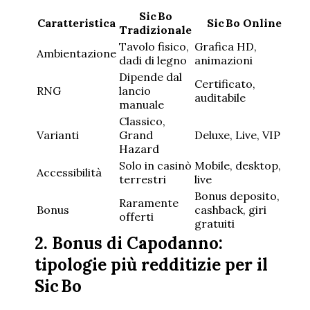
Sic Bo
Caratteristica
Sic Bo Online
Tradizionale
Tavolo fisico,
Grafica HD,
Ambientazione
dadi di legno
animazioni
Dipende dal
Certificato,
RNG
lancio
auditabile
manuale
Classico,
Varianti
Grand
Deluxe, Live, VIP
Hazard
Solo in casinò
Mobile, desktop,
Accessibilità
terrestri
live
Bonus deposito,
Raramente
Bonus
cashback, giri
offerti
gratuiti
2. Bonus di Capodanno:
tipologie più redditizie per il
Sic Bo