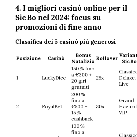
4. I migliori casinò online per il
Sic Bo nel 2024: focus su
promozioni di fine anno
Classifica dei 5 casinò più generosi
Bonus
Variant
Posizione
Casinò
Rollover
Natalizio
Sic Bo
150 % fino
Classic
a €300 +
1
LuckyDice
25x
Deluxe,
20 giri
Live
gratuiti
200 %
fino a
Grand
2
RoyalBet
€500 +
30x
Hazard
15 %
VIP
cashback
100 %
fino a
Classic