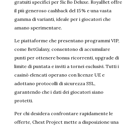
gratuiti specifici per Sic Bo Deluxe. RoyalBet offre
il più generoso cashback del 15 % e una vasta
gamma di varianti, ideale per i giocatori che
amano sperimentare.
Le piattaforme che presentano programmi VIP,
come BetGalaxy, consentono di accumulare
punti per ottenere bonus ricorrenti, upgrade di
limite di puntata e inviti a tornei esclusivi. Tutti i
casinò elencati operano con licenze UE e
adottano protocolli di sicurezza SSL,
garantendo che i dati dei giocatori siano
protetti.
Per chi desidera confrontare rapidamente le
offerte, Chest Project mette a disposizione una