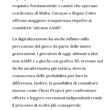
requisito fondamentale: i casinò che operano
con licenze di Malta, Curaçao o Regno Unito
offrono maggiore trasparenza rispetto ai
cosiddetti “siti non AAMS”.
La digitalizzazione ha anche influito sulla
percezione del gioco da parte delle nuove
generazioni. I giocatori di oggi, abituati a slot
non AAMS e a giochi con grafica 3D, trovano nel
Sic Bo un’alternativa più tattica, dove la
conoscenza delle probabilità può fare la
differenza. Inoltre, la possibilità di consultare
risorse come Chest Project per confrontare
offerte e leggere recensioni indipendenti rende
il processo di scelta più consapevole.