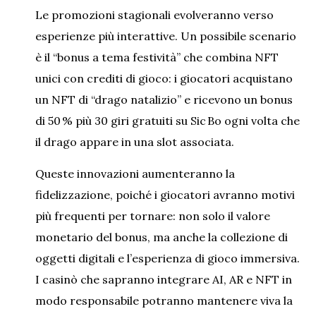
Le promozioni stagionali evolveranno verso
esperienze più interattive. Un possibile scenario
è il “bonus a tema festività” che combina NFT
unici con crediti di gioco: i giocatori acquistano
un NFT di “drago natalizio” e ricevono un bonus
di 50 % più 30 giri gratuiti su Sic Bo ogni volta che
il drago appare in una slot associata.
Queste innovazioni aumenteranno la
fidelizzazione, poiché i giocatori avranno motivi
più frequenti per tornare: non solo il valore
monetario del bonus, ma anche la collezione di
oggetti digitali e l’esperienza di gioco immersiva.
I casinò che sapranno integrare AI, AR e NFT in
modo responsabile potranno mantenere viva la