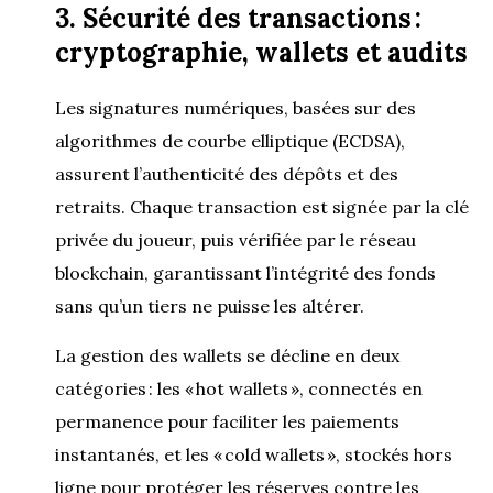
3. Sécurité des transactions :
cryptographie, wallets et audits
Les signatures numériques, basées sur des
algorithmes de courbe elliptique (ECDSA),
assurent l’authenticité des dépôts et des
retraits. Chaque transaction est signée par la clé
privée du joueur, puis vérifiée par le réseau
blockchain, garantissant l’intégrité des fonds
sans qu’un tiers ne puisse les altérer.
La gestion des wallets se décline en deux
catégories : les « hot wallets », connectés en
permanence pour faciliter les paiements
instantanés, et les « cold wallets », stockés hors
ligne pour protéger les réserves contre les