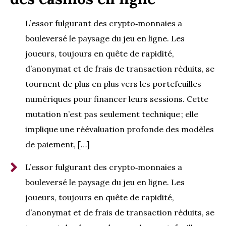
L’essor fulgurant des crypto‑monnaies a
bouleversé le paysage du jeu en ligne. Les
joueurs, toujours en quête de rapidité,
d’anonymat et de frais de transaction réduits, se
tournent de plus en plus vers les portefeuilles
numériques pour financer leurs sessions. Cette
mutation n’est pas seulement technique ; elle
implique une réévaluation profonde des modèles
de paiement, […]
L’essor fulgurant des crypto‑monnaies a
bouleversé le paysage du jeu en ligne. Les
joueurs, toujours en quête de rapidité,
d’anonymat et de frais de transaction réduits, se