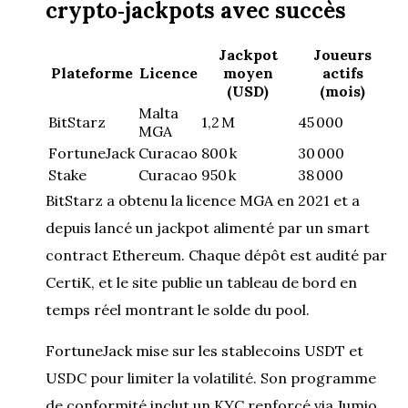
crypto‑jackpots avec succès
Jackpot
Joueurs
Plateforme
Licence
moyen
actifs
(USD)
(mois)
Malta
BitStarz
1,2 M
45 000
MGA
FortuneJack
Curacao
800 k
30 000
Stake
Curacao
950 k
38 000
BitStarz a obtenu la licence MGA en 2021 et a
depuis lancé un jackpot alimenté par un smart
contract Ethereum. Chaque dépôt est audité par
CertiK, et le site publie un tableau de bord en
temps réel montrant le solde du pool.
FortuneJack mise sur les stablecoins USDT et
USDC pour limiter la volatilité. Son programme
de conformité inclut un KYC renforcé via Jumio