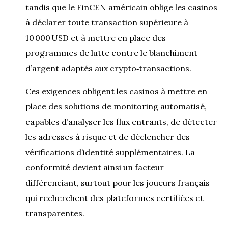
tandis que le FinCEN américain oblige les casinos
à déclarer toute transaction supérieure à
10 000 USD et à mettre en place des
programmes de lutte contre le blanchiment
d’argent adaptés aux crypto‑transactions.
Ces exigences obligent les casinos à mettre en
place des solutions de monitoring automatisé,
capables d’analyser les flux entrants, de détecter
les adresses à risque et de déclencher des
vérifications d’identité supplémentaires. La
conformité devient ainsi un facteur
différenciant, surtout pour les joueurs français
qui recherchent des plateformes certifiées et
transparentes.