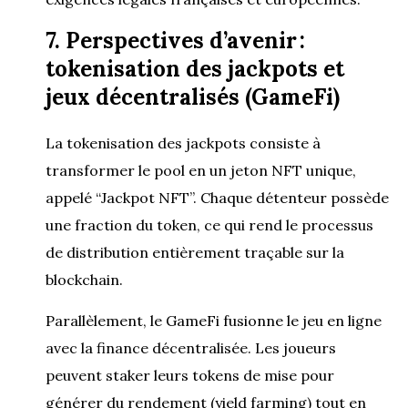
7. Perspectives d’avenir :
tokenisation des jackpots et
jeux décentralisés (GameFi)
La tokenisation des jackpots consiste à
transformer le pool en un jeton NFT unique,
appelé “Jackpot NFT”. Chaque détenteur possède
une fraction du token, ce qui rend le processus
de distribution entièrement traçable sur la
blockchain.
Parallèlement, le GameFi fusionne le jeu en ligne
avec la finance décentralisée. Les joueurs
peuvent staker leurs tokens de mise pour
générer du rendement (yield farming) tout en