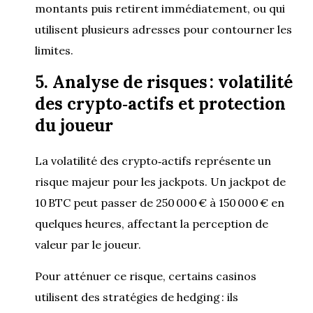
montants puis retirent immédiatement, ou qui
utilisent plusieurs adresses pour contourner les
limites.
5. Analyse de risques : volatilité
des crypto‑actifs et protection
du joueur
La volatilité des crypto‑actifs représente un
risque majeur pour les jackpots. Un jackpot de
10 BTC peut passer de 250 000 € à 150 000 € en
quelques heures, affectant la perception de
valeur par le joueur.
Pour atténuer ce risque, certains casinos
utilisent des stratégies de hedging : ils