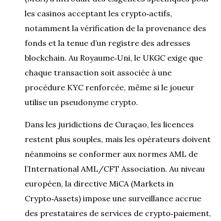
les casinos acceptant les crypto‑actifs,
notamment la vérification de la provenance des
fonds et la tenue d’un registre des adresses
blockchain. Au Royaume‑Uni, le UKGC exige que
chaque transaction soit associée à une
procédure KYC renforcée, même si le joueur
utilise un pseudonyme crypto.
Dans les juridictions de Curaçao, les licences
restent plus souples, mais les opérateurs doivent
néanmoins se conformer aux normes AML de
l’International AML/CFT Association. Au niveau
européen, la directive MiCA (Markets in
Crypto‑Assets) impose une surveillance accrue
des prestataires de services de crypto‑paiement,