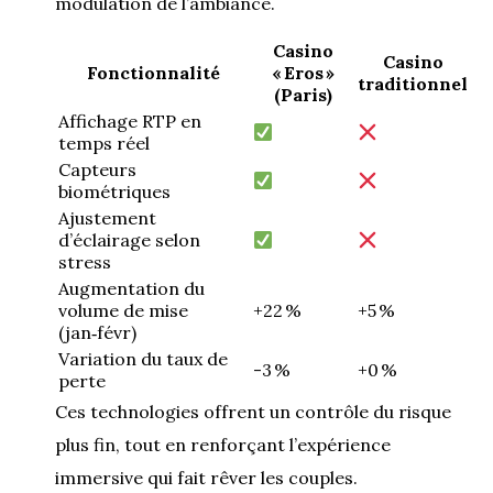
modulation de l’ambiance.
Casino
Casino
Fonctionnalité
« Eros »
traditionnel
(Paris)
Affichage RTP en
temps réel
Capteurs
biométriques
Ajustement
d’éclairage selon
stress
Augmentation du
volume de mise
+22 %
+5 %
(jan‑févr)
Variation du taux de
-3 %
+0 %
perte
Ces technologies offrent un contrôle du risque
plus fin, tout en renforçant l’expérience
immersive qui fait rêver les couples.