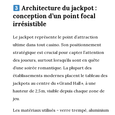
Architecture du jackpot :
conception d’un point focal
irrésistible
Le jackpot représente le point d’attraction
ultime dans tout casino. Son positionnement
stratégique est crucial pour capter l’attention
des joueurs, surtout lorsqu’ils sont en quête
d’une soirée romantique. La plupart des
établissements modernes placent le tableau des
jackpots au centre du « Grand Hall », à une
hauteur de 2,5 m, visible depuis chaque zone de
jeu.
Les matériaux utilisés – verre trempé, aluminium