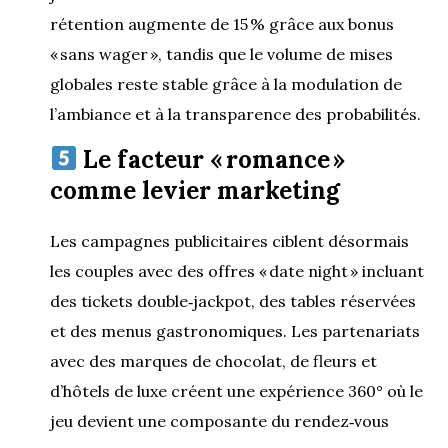
rétention augmente de 15 % grâce aux bonus
« sans wager », tandis que le volume de mises
globales reste stable grâce à la modulation de
l’ambiance et à la transparence des probabilités.
Le facteur « romance »
comme levier marketing
Les campagnes publicitaires ciblent désormais
les couples avec des offres « date night » incluant
des tickets double‑jackpot, des tables réservées
et des menus gastronomiques. Les partenariats
avec des marques de chocolat, de fleurs et
d’hôtels de luxe créent une expérience 360° où le
jeu devient une composante du rendez‑vous