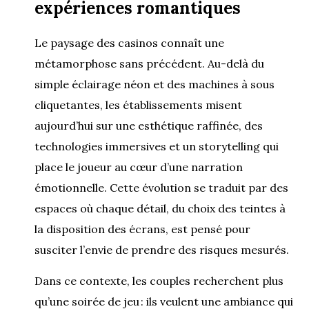
expériences romantiques
Le paysage des casinos connaît une
métamorphose sans précédent. Au-delà du
simple éclairage néon et des machines à sous
cliquetantes, les établissements misent
aujourd’hui sur une esthétique raffinée, des
technologies immersives et un storytelling qui
place le joueur au cœur d’une narration
émotionnelle. Cette évolution se traduit par des
espaces où chaque détail, du choix des teintes à
la disposition des écrans, est pensé pour
susciter l’envie de prendre des risques mesurés.
Dans ce contexte, les couples recherchent plus
qu’une soirée de jeu : ils veulent une ambiance qui