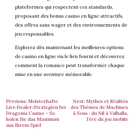
plateformes qui respectent ces standards,
proposant des bonus casino en ligne attractifs,
des offres sans wager et des environnements de
jeu responsables.
Explorez dès maintenant les meilleures options
de casino en ligne via le lien fourni et découvrez
comment la romance peut transformer chaque
mise en une aventure mémorable.
Previous:
Meisterhafte
Next:
Mythes et Réalités
Live‑Dealer‑Strategien bei
des Thèmes de Machines
Dragonia Casino – So
à Sous : du Nil à Valhalla,
holen Sie das Maximum
l’ère du jeu mobile
aus Ihrem Spiel