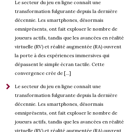
Le secteur du jeu en ligne connaît une
transformation fulgurante depuis la dernière
décennie. Les smartphones, désormais
omniprésents, ont fait exploser le nombre de
joueurs actifs, tandis que les avancées en réalité
virtuelle (RV) et réalité augmentée (RA) ouvrent
la porte à des expériences immersives qui
dépassent le simple écran tactile. Cette
convergence crée de […]
Le secteur du jeu en ligne connaît une
transformation fulgurante depuis la dernière
décennie. Les smartphones, désormais
omniprésents, ont fait exploser le nombre de
joueurs actifs, tandis que les avancées en réalité
virtuelle (RV) et réalité augmentée (RA) ouvrent