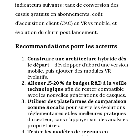
indicateurs suivants : taux de conversion des
essais gratuits en abonnements, coût
d’acquisition client (CAC) en VR vs mobile, et
évolution du churn post‑lancement.
Recommandations pour les acteurs
Construire une architecture hybride dès
le départ
– développer d’abord une version
mobile, puis ajouter des modules VR
évolutifs.
Allouer 15‑20 % du budget R&D à la veille
technologique
afin de rester compatible
avec les nouvelles générations de casques.
Utiliser des plateformes de comparaison
comme Rocalia
pour suivre les évolutions
réglementaires et les meilleures pratiques
du secteur, sans s’appuyer sur des analyses
propriétaires.
Tester les modèles de revenus en