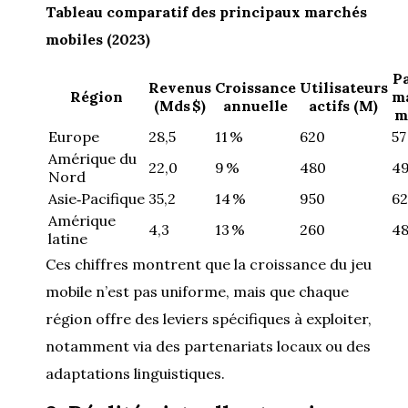
Tableau comparatif des principaux marchés
mobiles (2023)
Pa
Revenus
Croissance
Utilisateurs
Région
m
(Mds $)
annuelle
actifs (M)
m
Europe
28,5
11 %
620
57
Amérique du
22,0
9 %
480
4
Nord
Asie‑Pacifique
35,2
14 %
950
62
Amérique
4,3
13 %
260
48
latine
Ces chiffres montrent que la croissance du jeu
mobile n’est pas uniforme, mais que chaque
région offre des leviers spécifiques à exploiter,
notamment via des partenariats locaux ou des
adaptations linguistiques.