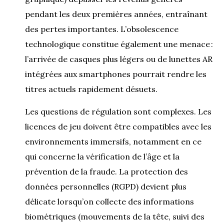
pendant les deux premières années, entraînant
des pertes importantes. L’obsolescence
technologique constitue également une menace :
l’arrivée de casques plus légers ou de lunettes AR
intégrées aux smartphones pourrait rendre les
titres actuels rapidement désuets.
Les questions de régulation sont complexes. Les
licences de jeu doivent être compatibles avec les
environnements immersifs, notamment en ce
qui concerne la vérification de l’âge et la
prévention de la fraude. La protection des
données personnelles (RGPD) devient plus
délicate lorsqu’on collecte des informations
biométriques (mouvements de la tête, suivi des