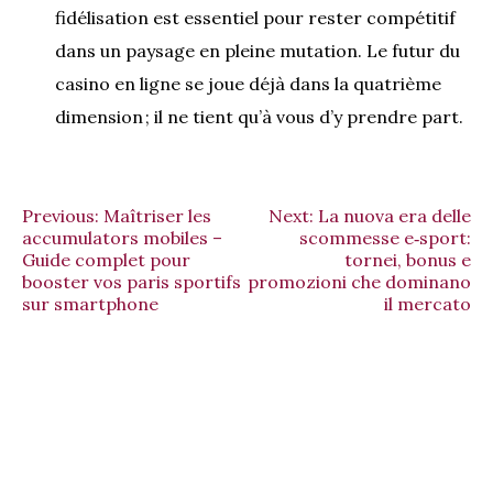
fidélisation est essentiel pour rester compétitif
dans un paysage en pleine mutation. Le futur du
casino en ligne se joue déjà dans la quatrième
dimension ; il ne tient qu’à vous d’y prendre part.
Previous:
Maîtriser les
Next:
La nuova era delle
accumulators mobiles –
scommesse e‑sport:
Guide complet pour
tornei, bonus e
booster vos paris sportifs
promozioni che dominano
sur smartphone
il mercato