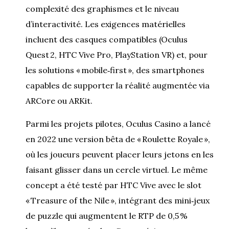
complexité des graphismes et le niveau
d’interactivité. Les exigences matérielles
incluent des casques compatibles (Oculus
Quest 2, HTC Vive Pro, PlayStation VR) et, pour
les solutions « mobile‑first », des smartphones
capables de supporter la réalité augmentée via
ARCore ou ARKit.
Parmi les projets pilotes, Oculus Casino a lancé
en 2022 une version bêta de « Roulette Royale »,
où les joueurs peuvent placer leurs jetons en les
faisant glisser dans un cercle virtuel. Le même
concept a été testé par HTC Vive avec le slot
« Treasure of the Nile », intégrant des mini‑jeux
de puzzle qui augmentent le RTP de 0,5 %