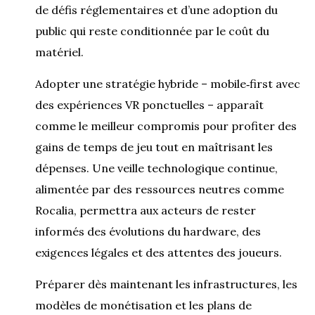
de défis réglementaires et d’une adoption du
public qui reste conditionnée par le coût du
matériel.
Adopter une stratégie hybride – mobile‑first avec
des expériences VR ponctuelles – apparaît
comme le meilleur compromis pour profiter des
gains de temps de jeu tout en maîtrisant les
dépenses. Une veille technologique continue,
alimentée par des ressources neutres comme
Rocalia, permettra aux acteurs de rester
informés des évolutions du hardware, des
exigences légales et des attentes des joueurs.
Préparer dès maintenant les infrastructures, les
modèles de monétisation et les plans de