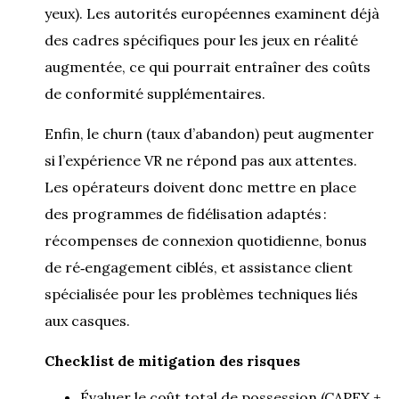
yeux). Les autorités européennes examinent déjà
des cadres spécifiques pour les jeux en réalité
augmentée, ce qui pourrait entraîner des coûts
de conformité supplémentaires.
Enfin, le churn (taux d’abandon) peut augmenter
si l’expérience VR ne répond pas aux attentes.
Les opérateurs doivent donc mettre en place
des programmes de fidélisation adaptés :
récompenses de connexion quotidienne, bonus
de ré‑engagement ciblés, et assistance client
spécialisée pour les problèmes techniques liés
aux casques.
Checklist de mitigation des risques
Évaluer le coût total de possession (CAPEX +