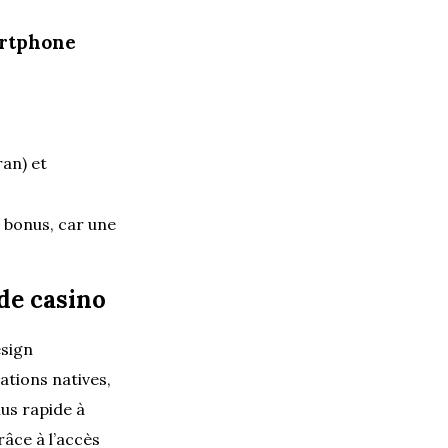
artphone
ran) et
e bonus, car une
 de casino
esign
cations natives,
us rapide à
râce à l’accès