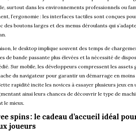
lle, surtout dans les environnements professionnels ou fami
nt, l’ergonomie : les interfaces tactiles sont conçues pou
ec des boutons larges et des menus déroulants qui s’adapte
an.
son, le desktop implique souvent des temps de chargemen
es de bande passante plus élevées et la nécessité de dispo
dédié. Sur mobile, les développeurs compressent les assets 
e cache du navigateur pour garantir un démarrage en moins
ette rapidité incite les novices à essayer plusieurs jeux e
gmentant ainsi leurs chances de découvrir le type de machi
t le mieux.
ree spins : le cadeau d’accueil idéal pou
ux joueurs