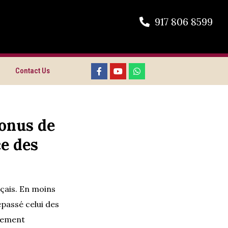
917 806 8599
Contact Us
bonus de
ce des
çais. En moins
épassé celui des
idement