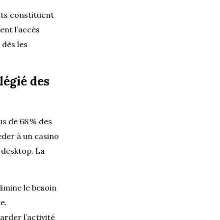
its constituent
ent l’accès
 dès les
légié des
us de 68 % des
éder à un casino
 desktop. La
limine le besoin
e.
rder l’activité