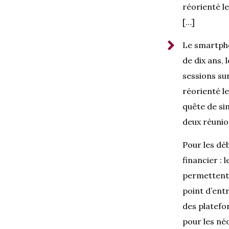
réorienté l
[…]
Le smartpho
de dix ans,
sessions su
réorienté l
quête de sim
deux réunio
Pour les dé
financier : 
permettent 
point d’entr
des platefor
pour les né