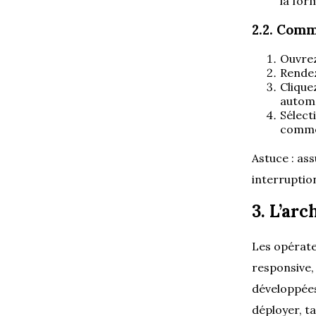
la for
2.2. Comm
Ouvrez
Rendez
Cliquez
automa
Sélect
comme
Astuce : as
interruption
3. L’ar
Les opérate
responsive, 
développées
déployer, ta