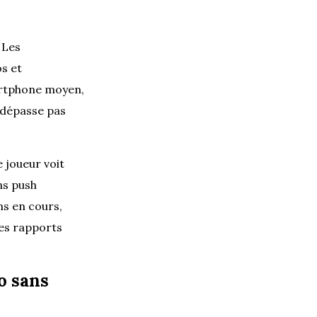
 Les
s et
artphone moyen,
 dépasse pas
e joueur voit
ons push
ns en cours,
les rapports
no sans