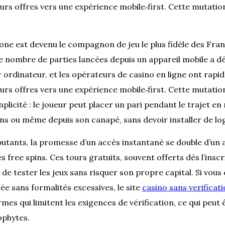
eurs offres vers une expérience mobile‑first. Cette mutati
ne est devenu le compagnon de jeu le plus fidèle des Fran
 le nombre de parties lancées depuis un appareil mobile a d
r ordinateur, et les opérateurs de casino en ligne ont rap
eurs offres vers une expérience mobile‑first. Cette mutati
plicité : le joueur peut placer un pari pendant le trajet en
ns ou même depuis son canapé, sans devoir installer de logi
butants, la promesse d’un accès instantané se double d’un
les free spins. Ces tours gratuits, souvent offerts dès l’inscr
de tester les jeux sans risquer son propre capital. Si vous
ée sans formalités excessives, le site
casino sans verificat
mes qui limitent les exigences de vérification, ce qui peut
ophytes.