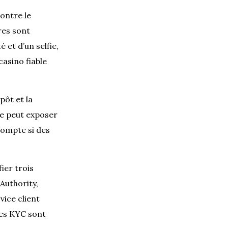
ontre le
res sont
é et d’un selfie,
casino fiable
pôt et la
le peut exposer
 compte si des
fier trois
Authority,
vice client
ces KYC sont