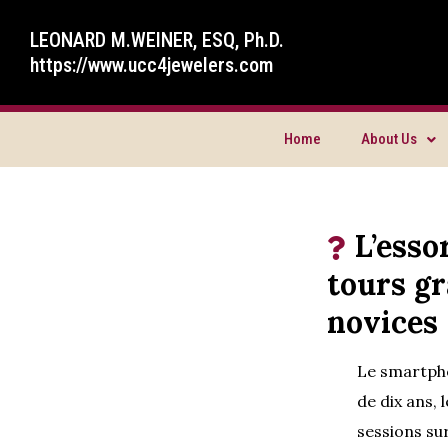
LEONARD M.WEINER, ESQ, Ph.D.
https://www.ucc4jewelers.com
Home
About Us
L’esso
tours gr
novices
Le smartpho
de dix ans,
sessions su