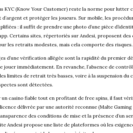
s KYC (Know Your Customer) reste la norme pour lutter c
 d’argent et protéger les joueurs. Sur mobile, les procédu
lifiées : il suffit de prendre une photo d’une pièce d’identit
l’app. Certains sites, répertoriés sur Andesi, proposent des 
ur les retraits modestes, mais cela comporte des risques.
s d’une vérification allégée sont la rapidité du premier dé
 de jouer immédiatement. En revanche, l’absence de contrô
des limites de retrait très basses, voire à la suspension du
uspectes sont détectées.
 un casino fiable tout en profitant de free spins, il faut véri
a licence délivrée par une autorité reconnue (Malte Gaming 
ransparence des conditions de mise et la présence d’un ser
 site Andesi propose une liste de plateformes où les exigen