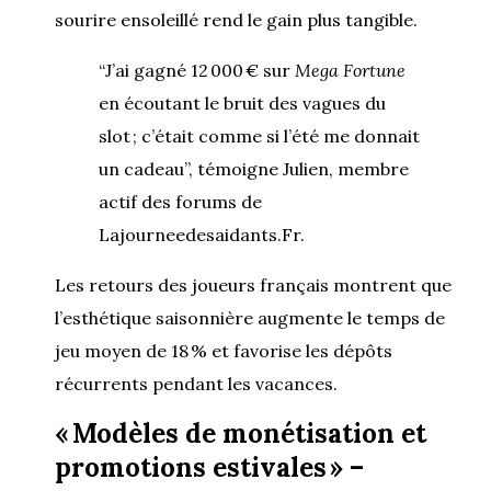
sourire ensoleillé rend le gain plus tangible.
“J’ai gagné 12 000 € sur
Mega Fortune
en écoutant le bruit des vagues du
slot ; c’était comme si l’été me donnait
un cadeau”, témoigne Julien, membre
actif des forums de
Lajourneedesaidants.Fr.
Les retours des joueurs français montrent que
l’esthétique saisonnière augmente le temps de
jeu moyen de 18 % et favorise les dépôts
récurrents pendant les vacances.
« Modèles de monétisation et
promotions estivales » –