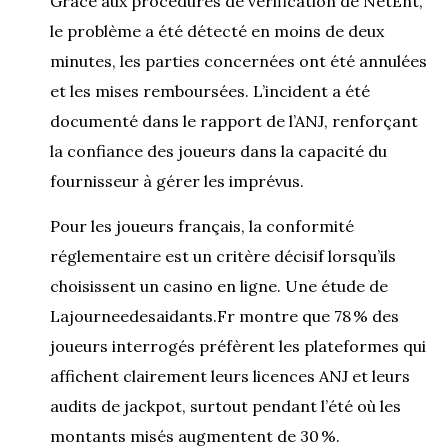
Grâce aux procédures de vérification de NetEnt,
le problème a été détecté en moins de deux
minutes, les parties concernées ont été annulées
et les mises remboursées. L’incident a été
documenté dans le rapport de l’ANJ, renforçant
la confiance des joueurs dans la capacité du
fournisseur à gérer les imprévus.
Pour les joueurs français, la conformité
réglementaire est un critère décisif lorsqu’ils
choisissent un casino en ligne. Une étude de
Lajourneedesaidants.Fr montre que 78 % des
joueurs interrogés préfèrent les plateformes qui
affichent clairement leurs licences ANJ et leurs
audits de jackpot, surtout pendant l’été où les
montants misés augmentent de 30 %.