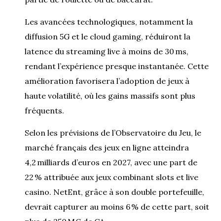
Les avancées technologiques, notamment la
diffusion 5G et le cloud gaming, réduiront la
latence du streaming live à moins de 30 ms,
rendant l’expérience presque instantanée. Cette
amélioration favorisera l’adoption de jeux à
haute volatilité, où les gains massifs sont plus
fréquents.
Selon les prévisions de l’Observatoire du Jeu, le
marché français des jeux en ligne atteindra
4,2 milliards d’euros en 2027, avec une part de
22 % attribuée aux jeux combinant slots et live
casino. NetEnt, grâce à son double portefeuille,
devrait capturer au moins 6 % de cette part, soit