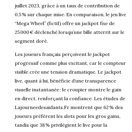
juillet 2023, grâce à un taux de contribution de
0,5 % sur chaque mise. En comparaison, le jeu live
“Mega Wheel” (fictif) offre un jackpot fixe de
25 000 € déclenché lorsqu’une bille atterrit sur le
segment doré.
Les joueurs français perçoivent le jackpot
progressif comme plus excitant, car le compteur
visible crée une tension dramatique. Le jackpot
live, quant à lui, bénéficie d’une transparence
visuelle instantanée : le croupier montre le gain
en direct, renforçant la confiance. Les études de
Lajourneedesaidants.Fr montrent que 62 % des
joueurs préfèrent les slots pour les gros gains,
tandis que 38 % privilégient le live pour la