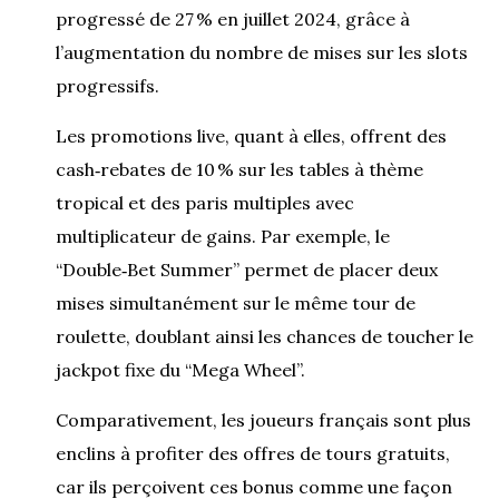
progressé de 27 % en juillet 2024, grâce à
l’augmentation du nombre de mises sur les slots
progressifs.
Les promotions live, quant à elles, offrent des
cash‑rebates de 10 % sur les tables à thème
tropical et des paris multiples avec
multiplicateur de gains. Par exemple, le
“Double‑Bet Summer” permet de placer deux
mises simultanément sur le même tour de
roulette, doublant ainsi les chances de toucher le
jackpot fixe du “Mega Wheel”.
Comparativement, les joueurs français sont plus
enclins à profiter des offres de tours gratuits,
car ils perçoivent ces bonus comme une façon