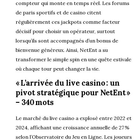
compteur qui monte en temps réel. Les forums
de paris sportifs et de casino citent
régulièrement ces jackpots comme facteur
décisif pour choisir un opérateur, surtout
lorsqu’ils sont accompagnés d’un bonus de
bienvenue généreux. Ainsi, NetEnt a su
transformer le simple spin en une quête estivale
où chaque tour peut changer la vie.
« L’arrivée du live casino : un
pivot stratégique pour NetEnt »
– 340 mots
Le marché du live casino a explosé entre 2022 et
2024, affichant une croissance annuelle de 27 %
selon l’Observatoire du Jeu en Ligne. Les joueurs