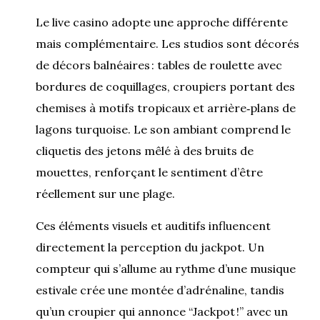
Le live casino adopte une approche différente
mais complémentaire. Les studios sont décorés
de décors balnéaires : tables de roulette avec
bordures de coquillages, croupiers portant des
chemises à motifs tropicaux et arrière‑plans de
lagons turquoise. Le son ambiant comprend le
cliquetis des jetons mêlé à des bruits de
mouettes, renforçant le sentiment d’être
réellement sur une plage.
Ces éléments visuels et auditifs influencent
directement la perception du jackpot. Un
compteur qui s’allume au rythme d’une musique
estivale crée une montée d’adrénaline, tandis
qu’un croupier qui annonce “Jackpot !” avec un