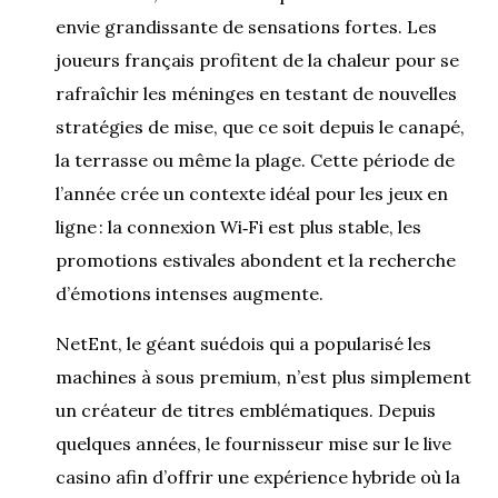
envie grandissante de sensations fortes. Les
joueurs français profitent de la chaleur pour se
rafraîchir les méninges en testant de nouvelles
stratégies de mise, que ce soit depuis le canapé,
la terrasse ou même la plage. Cette période de
l’année crée un contexte idéal pour les jeux en
ligne : la connexion Wi‑Fi est plus stable, les
promotions estivales abondent et la recherche
d’émotions intenses augmente.
NetEnt, le géant suédois qui a popularisé les
machines à sous premium, n’est plus simplement
un créateur de titres emblématiques. Depuis
quelques années, le fournisseur mise sur le live
casino afin d’offrir une expérience hybride où la