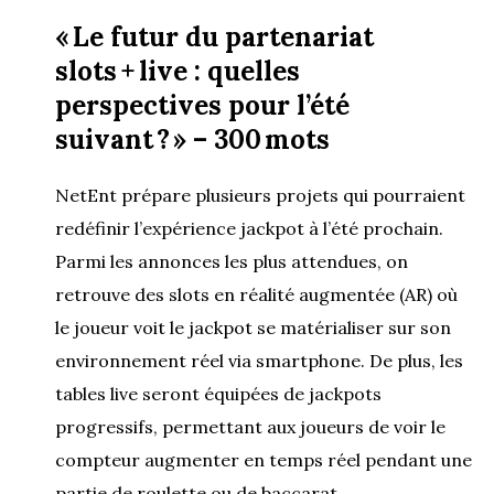
« Le futur du partenariat
slots + live : quelles
perspectives pour l’été
suivant ? » – 300 mots
NetEnt prépare plusieurs projets qui pourraient
redéfinir l’expérience jackpot à l’été prochain.
Parmi les annonces les plus attendues, on
retrouve des slots en réalité augmentée (AR) où
le joueur voit le jackpot se matérialiser sur son
environnement réel via smartphone. De plus, les
tables live seront équipées de jackpots
progressifs, permettant aux joueurs de voir le
compteur augmenter en temps réel pendant une
partie de roulette ou de baccarat.