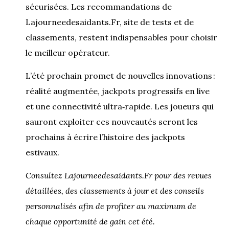
sécurisées. Les recommandations de
Lajourneedesaidants.Fr, site de tests et de
classements, restent indispensables pour choisir
le meilleur opérateur.
L’été prochain promet de nouvelles innovations :
réalité augmentée, jackpots progressifs en live
et une connectivité ultra‑rapide. Les joueurs qui
sauront exploiter ces nouveautés seront les
prochains à écrire l’histoire des jackpots
estivaux.
Consultez Lajourneedesaidants.Fr pour des revues
détaillées, des classements à jour et des conseils
personnalisés afin de profiter au maximum de
chaque opportunité de gain cet été.