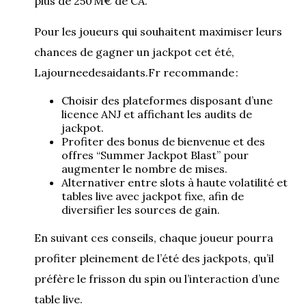
plus de 250 M€ de CA.
Pour les joueurs qui souhaitent maximiser leurs
chances de gagner un jackpot cet été,
Lajourneedesaidants.Fr recommande :
Choisir des plateformes disposant d’une
licence ANJ et affichant les audits de
jackpot.
Profiter des bonus de bienvenue et des
offres “Summer Jackpot Blast” pour
augmenter le nombre de mises.
Alternativer entre slots à haute volatilité et
tables live avec jackpot fixe, afin de
diversifier les sources de gain.
En suivant ces conseils, chaque joueur pourra
profiter pleinement de l’été des jackpots, qu’il
préfère le frisson du spin ou l’interaction d’une
table live.