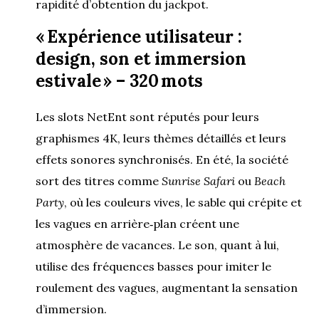
rapidité d’obtention du jackpot.
« Expérience utilisateur :
design, son et immersion
estivale » – 320 mots
Les slots NetEnt sont réputés pour leurs
graphismes 4K, leurs thèmes détaillés et leurs
effets sonores synchronisés. En été, la société
sort des titres comme
Sunrise Safari
ou
Beach
Party
, où les couleurs vives, le sable qui crépite et
les vagues en arrière‑plan créent une
atmosphère de vacances. Le son, quant à lui,
utilise des fréquences basses pour imiter le
roulement des vagues, augmentant la sensation
d’immersion.