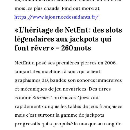
mois les plus chauds. Find out more at
https://www.lajourneedesaidants.fr/
.
« L’héritage de NetEnt : des slots
légendaires aux jackpots qui
font rêver » – 260 mots
NetEnt a posé ses premières pierres en 2006,
lançant des machines à sous qui allient
graphismes 3D, bandes‑son sonores immersives
et mécaniques de jeu novatrices. Des titres
comme
Starburst
ou
Gonzo’s Quest
ont
rapidement conquis les tables de jeux françaises,
mais c’est surtout la gamme de jackpots
progressifs qui a propulsé la marque au rang de