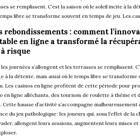
sses se remplissent. C’est la saison où le soleil incite à la d
 temps libre se transforme souvent en temps de jeu. Les cas
es rebondissements : comment l’innova
 table en ligne a transformé la récupér
 à risque
, les journées s’allongent et les terrasses se remplissent. C’
cite à la détente, mais aussi où le temps libre se transforme
u. Les casinos en ligne profitent de cette période pour pr
o en ligne alléchants, des tournois de roulette à thème et
 ». Cette hausse d’activité s’accompagne malheureusement 
e du jeu pathologique : les joueurs qui, sous l’effet de la c
vader, allongent leurs sessions, augmentent leurs mises et 
ploser.