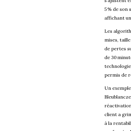
s’ajustent e
5 % de son 
affichant u
Les algorit
mises, taill
de pertes su
de 30 minut
technologie
permis de r
Un exemple 
Bleublanczeb
réactivation
client a gr
à la rentab