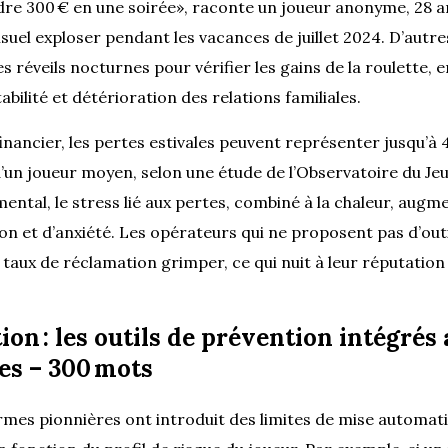
rdre 300 € en une soirée», raconte un joueur anonyme, 28 an
uel exploser pendant les vacances de juillet 2024. D’aut
 réveils nocturnes pour vérifier les gains de la roulette, 
itabilité et détérioration des relations familiales.
financier, les pertes estivales peuvent représenter jusqu’à
d’un joueur moyen, selon une étude de l’Observatoire du Je
mental, le stress lié aux pertes, combiné à la chaleur, augm
on et d’anxiété. Les opérateurs qui ne proposent pas d’outi
 taux de réclamation grimper, ce qui nuit à leur réputation
ion : les outils de prévention intégrés 
les – 300 mots
rmes pionnières ont introduit des limites de mise automat