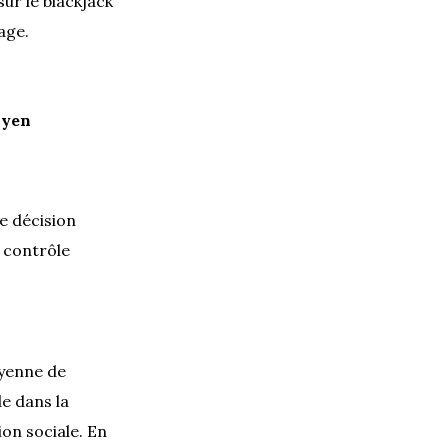
sur le blackjack
age.
yen
de décision
e contrôle
oyenne de
e dans la
ion sociale. En