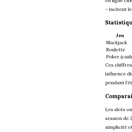
en ligne cib
– incitent l
Statistiqu
Jeu
Blackjack
Roulette
Poker (cash
Ces chiffres
influence d
pendant l’ét
Comparais
Les slots o
session de 
simplicité e