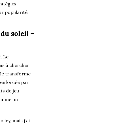
ratégies
ur popularité
 du soleil –
f. Le
ins à chercher
bile transforme
 renforcée par
ts de jeu
 comme un
lley, mais j’ai