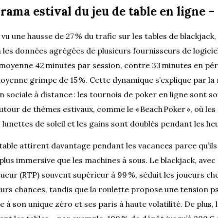
rama estival du jeu de table en ligne –
 vu une hausse de 27 % du trafic sur les tables de blackjack,
n les données agrégées de plusieurs fournisseurs de logicie
moyenne 42 minutes par session, contre 33 minutes en pér
moyenne grimpe de 15 %. Cette dynamique s’explique par la
n sociale à distance : les tournois de poker en ligne sont s
utour de thèmes estivaux, comme le « Beach Poker », où les
lunettes de soleil et les gains sont doublés pendant les he
 table attirent davantage pendant les vacances parce qu’ils
plus immersive que les machines à sous. Le blackjack, avec
oueur (RTP) souvent supérieur à 99 %, séduit les joueurs ch
eurs chances, tandis que la roulette propose une tension 
 à son unique zéro et ses paris à haute volatilité. De plus,