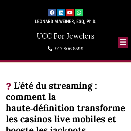
LEONARD M.WEINER, ESQ, Ph.D.
UCC For Jewelers
917 806 8599
L’été du streaming :
comment la
haute‑définition transforme
les casinos live mobiles et
booste les jackpots