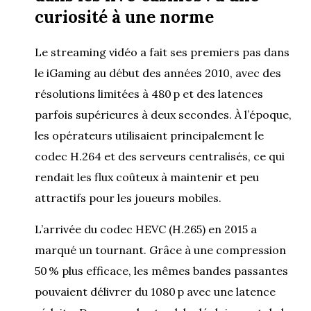
curiosité à une norme
Le streaming vidéo a fait ses premiers pas dans
le iGaming au début des années 2010, avec des
résolutions limitées à 480 p et des latences
parfois supérieures à deux secondes. À l’époque,
les opérateurs utilisaient principalement le
codec H.264 et des serveurs centralisés, ce qui
rendait les flux coûteux à maintenir et peu
attractifs pour les joueurs mobiles.
L’arrivée du codec HEVC (H.265) en 2015 a
marqué un tournant. Grâce à une compression
50 % plus efficace, les mêmes bandes passantes
pouvaient délivrer du 1080 p avec une latence