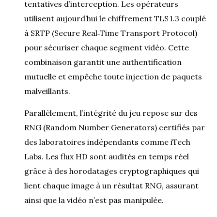
tentatives d’interception. Les opérateurs
utilisent aujourd’hui le chiffrement TLS 1.3 couplé
à SRTP (Secure Real‑Time Transport Protocol)
pour sécuriser chaque segment vidéo. Cette
combinaison garantit une authentification
mutuelle et empêche toute injection de paquets
malveillants.
Parallèlement, l’intégrité du jeu repose sur des
RNG (Random Number Generators) certifiés par
des laboratoires indépendants comme iTech
Labs. Les flux HD sont audités en temps réel
grâce à des horodatages cryptographiques qui
lient chaque image à un résultat RNG, assurant
ainsi que la vidéo n’est pas manipulée.