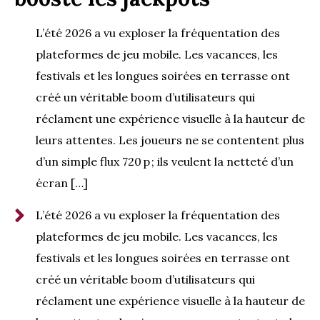
L’été 2026 a vu exploser la fréquentation des
plateformes de jeu mobile. Les vacances, les
festivals et les longues soirées en terrasse ont
créé un véritable boom d’utilisateurs qui
réclament une expérience visuelle à la hauteur de
leurs attentes. Les joueurs ne se contentent plus
d’un simple flux 720 p ; ils veulent la netteté d’un
écran […]
L’été 2026 a vu exploser la fréquentation des
plateformes de jeu mobile. Les vacances, les
festivals et les longues soirées en terrasse ont
créé un véritable boom d’utilisateurs qui
réclament une expérience visuelle à la hauteur de