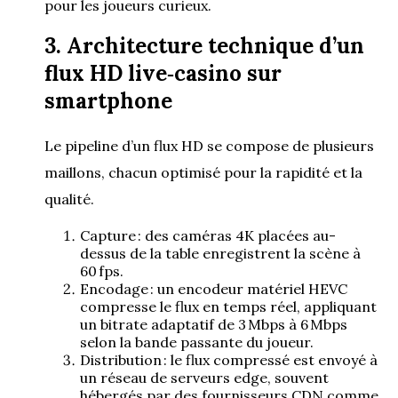
pour les joueurs curieux.
3. Architecture technique d’un
flux HD live‑casino sur
smartphone
Le pipeline d’un flux HD se compose de plusieurs
maillons, chacun optimisé pour la rapidité et la
qualité.
Capture : des caméras 4K placées au-
dessus de la table enregistrent la scène à
60 fps.
Encodage : un encodeur matériel HEVC
compresse le flux en temps réel, appliquant
un bitrate adaptatif de 3 Mbps à 6 Mbps
selon la bande passante du joueur.
Distribution : le flux compressé est envoyé à
un réseau de serveurs edge, souvent
hébergés par des fournisseurs CDN comme