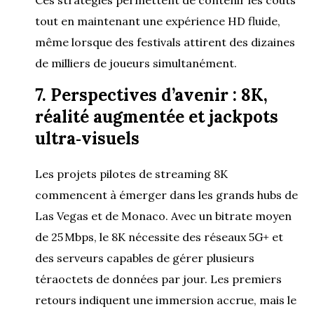
tout en maintenant une expérience HD fluide,
même lorsque des festivals attirent des dizaines
de milliers de joueurs simultanément.
7. Perspectives d’avenir : 8K,
réalité augmentée et jackpots
ultra‑visuels
Les projets pilotes de streaming 8K
commencent à émerger dans les grands hubs de
Las Vegas et de Monaco. Avec un bitrate moyen
de 25 Mbps, le 8K nécessite des réseaux 5G+ et
des serveurs capables de gérer plusieurs
téraoctets de données par jour. Les premiers
retours indiquent une immersion accrue, mais le