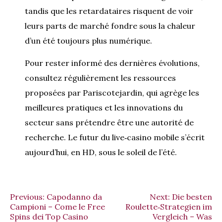
tandis que les retardataires risquent de voir
leurs parts de marché fondre sous la chaleur
d’un été toujours plus numérique.
Pour rester informé des dernières évolutions,
consultez régulièrement les ressources
proposées par Pariscotejardin, qui agrège les
meilleures pratiques et les innovations du
secteur sans prétendre être une autorité de
recherche. Le futur du live‑casino mobile s’écrit
aujourd’hui, en HD, sous le soleil de l’été.
Previous:
Capodanno da
Next:
Die besten
Campioni – Come le Free
Roulette‑Strategien im
Spins dei Top Casino
Vergleich – Was