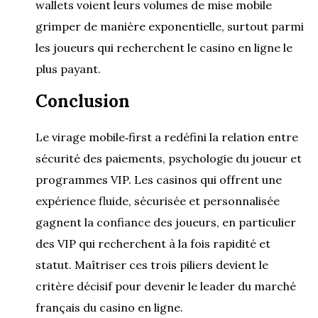
wallets voient leurs volumes de mise mobile
grimper de manière exponentielle, surtout parmi
les joueurs qui recherchent le casino en ligne le
plus payant.
Conclusion
Le virage mobile‑first a redéfini la relation entre
sécurité des paiements, psychologie du joueur et
programmes VIP. Les casinos qui offrent une
expérience fluide, sécurisée et personnalisée
gagnent la confiance des joueurs, en particulier
des VIP qui recherchent à la fois rapidité et
statut. Maîtriser ces trois piliers devient le
critère décisif pour devenir le leader du marché
français du casino en ligne.