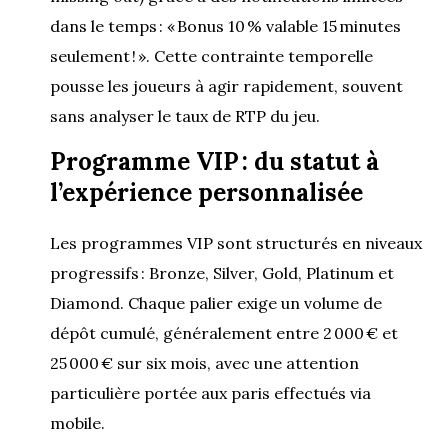
dans le temps : « Bonus 10 % valable 15 minutes
seulement ! ». Cette contrainte temporelle
pousse les joueurs à agir rapidement, souvent
sans analyser le taux de RTP du jeu.
Programme VIP : du statut à
l’expérience personnalisée
Les programmes VIP sont structurés en niveaux
progressifs : Bronze, Silver, Gold, Platinum et
Diamond. Chaque palier exige un volume de
dépôt cumulé, généralement entre 2 000 € et
25 000 € sur six mois, avec une attention
particulière portée aux paris effectués via
mobile.