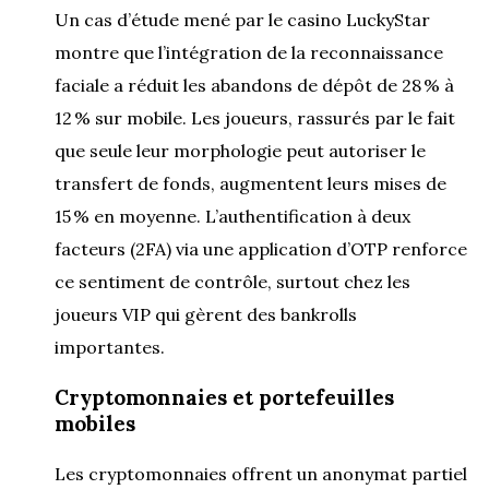
Un cas d’étude mené par le casino LuckyStar
montre que l’intégration de la reconnaissance
faciale a réduit les abandons de dépôt de 28 % à
12 % sur mobile. Les joueurs, rassurés par le fait
que seule leur morphologie peut autoriser le
transfert de fonds, augmentent leurs mises de
15 % en moyenne. L’authentification à deux
facteurs (2FA) via une application d’OTP renforce
ce sentiment de contrôle, surtout chez les
joueurs VIP qui gèrent des bankrolls
importantes.
Cryptomonnaies et portefeuilles
mobiles
Les cryptomonnaies offrent un anonymat partiel