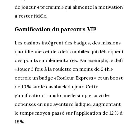
de joueur « premium » qui alimente la motivation
à rester fidèle.
Gamification du parcours VIP
Les casinos intègrent des badges, des missions
quotidiennes et des défis mobiles qui débloquent
des points supplémentaires. Par exemple, le défi
« Jouer 3 fois à la roulette en moins de 24 h »
octroie un badge « Rouleur Express » et un boost
de 10 % sur le cashback du jour. Cette
gamification transforme le simple suivi de
dépenses en une aventure ludique, augmentant
le temps moyen passé sur l’application de 12 % à
18 %.