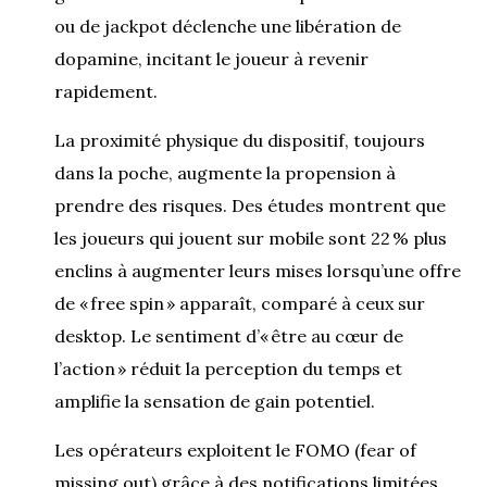
ou de jackpot déclenche une libération de
dopamine, incitant le joueur à revenir
rapidement.
La proximité physique du dispositif, toujours
dans la poche, augmente la propension à
prendre des risques. Des études montrent que
les joueurs qui jouent sur mobile sont 22 % plus
enclins à augmenter leurs mises lorsqu’une offre
de « free spin » apparaît, comparé à ceux sur
desktop. Le sentiment d’« être au cœur de
l’action » réduit la perception du temps et
amplifie la sensation de gain potentiel.
Les opérateurs exploitent le FOMO (fear of
missing out) grâce à des notifications limitées