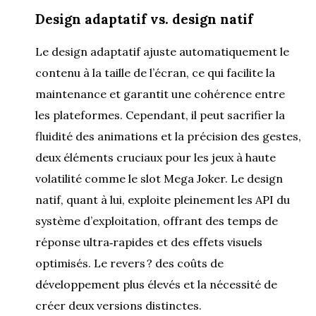
Design adaptatif vs. design natif
Le design adaptatif ajuste automatiquement le
contenu à la taille de l’écran, ce qui facilite la
maintenance et garantit une cohérence entre
les plateformes. Cependant, il peut sacrifier la
fluidité des animations et la précision des gestes,
deux éléments cruciaux pour les jeux à haute
volatilité comme le slot Mega Joker. Le design
natif, quant à lui, exploite pleinement les API du
système d’exploitation, offrant des temps de
réponse ultra‑rapides et des effets visuels
optimisés. Le revers ? des coûts de
développement plus élevés et la nécessité de
créer deux versions distinctes.