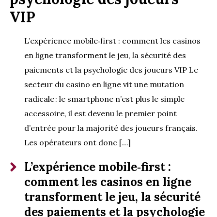
VIP
L’expérience mobile‑first : comment les casinos
en ligne transforment le jeu, la sécurité des
paiements et la psychologie des joueurs VIP Le
secteur du casino en ligne vit une mutation
radicale : le smartphone n’est plus le simple
accessoire, il est devenu le premier point
d’entrée pour la majorité des joueurs français.
Les opérateurs ont donc […]
L’expérience mobile‑first :
comment les casinos en ligne
transforment le jeu, la sécurité
des paiements et la psychologie