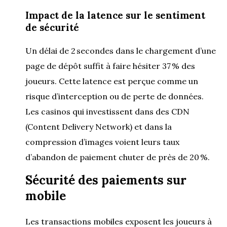
Impact de la latence sur le sentiment
de sécurité
Un délai de 2 secondes dans le chargement d’une
page de dépôt suffit à faire hésiter 37 % des
joueurs. Cette latence est perçue comme un
risque d’interception ou de perte de données.
Les casinos qui investissent dans des CDN
(Content Delivery Network) et dans la
compression d’images voient leurs taux
d’abandon de paiement chuter de près de 20 %.
Sécurité des paiements sur
mobile
Les transactions mobiles exposent les joueurs à