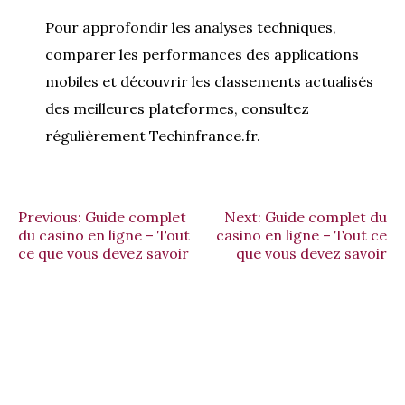
Pour approfondir les analyses techniques,
comparer les performances des applications
mobiles et découvrir les classements actualisés
des meilleures plateformes, consultez
régulièrement Techinfrance.fr.
Previous:
Guide complet
Next:
Guide complet du
du casino en ligne – Tout
casino en ligne – Tout ce
ce que vous devez savoir
que vous devez savoir