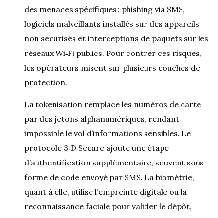
des menaces spécifiques : phishing via SMS,
logiciels malveillants installés sur des appareils
non sécurisés et interceptions de paquets sur les
réseaux Wi‑Fi publics. Pour contrer ces risques,
les opérateurs misent sur plusieurs couches de
protection.
La tokenisation remplace les numéros de carte
par des jetons alphanumériques, rendant
impossible le vol d’informations sensibles. Le
protocole 3‑D Secure ajoute une étape
d’authentification supplémentaire, souvent sous
forme de code envoyé par SMS. La biométrie,
quant à elle, utilise l’empreinte digitale ou la
reconnaissance faciale pour valider le dépôt,