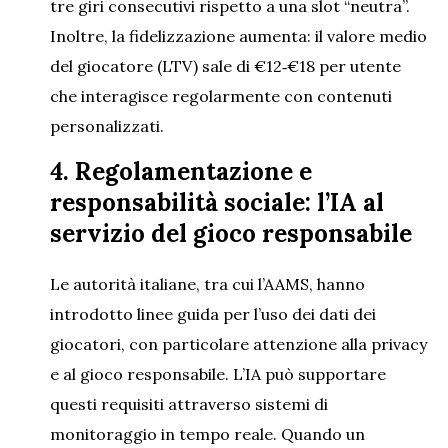
tre giri consecutivi rispetto a una slot “neutra”.
Inoltre, la fidelizzazione aumenta: il valore medio
del giocatore (LTV) sale di €12‑€18 per utente
che interagisce regolarmente con contenuti
personalizzati.
4. Regolamentazione e
responsabilità sociale: l’IA al
servizio del gioco responsabile
Le autorità italiane, tra cui l’AAMS, hanno
introdotto linee guida per l’uso dei dati dei
giocatori, con particolare attenzione alla privacy
e al gioco responsabile. L’IA può supportare
questi requisiti attraverso sistemi di
monitoraggio in tempo reale. Quando un