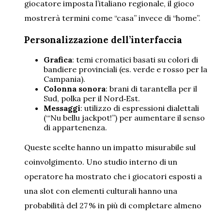
giocatore imposta l’italiano regionale, il gioco
mostrerà termini come “casa” invece di “home”.
Personalizzazione dell’interfaccia
Grafica
: temi cromatici basati su colori di
bandiere provinciali (es. verde e rosso per la
Campania).
Colonna sonora
: brani di tarantella per il
Sud, polka per il Nord‑Est.
Messaggi
: utilizzo di espressioni dialettali
(“‘Nu bellu jackpot!”) per aumentare il senso
di appartenenza.
Queste scelte hanno un impatto misurabile sul
coinvolgimento. Uno studio interno di un
operatore ha mostrato che i giocatori esposti a
una slot con elementi culturali hanno una
probabilità del 27 % in più di completare almeno