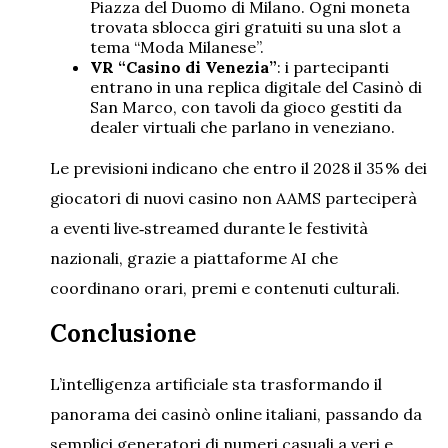
Piazza del Duomo di Milano. Ogni moneta
trovata sblocca giri gratuiti su una slot a
tema “Moda Milanese”.
VR “Casino di Venezia”
: i partecipanti
entrano in una replica digitale del Casinò di
San Marco, con tavoli da gioco gestiti da
dealer virtuali che parlano in veneziano.
Le previsioni indicano che entro il 2028 il 35 % dei
giocatori di nuovi casino non AAMS parteciperà
a eventi live‑streamed durante le festività
nazionali, grazie a piattaforme AI che
coordinano orari, premi e contenuti culturali.
Conclusione
L’intelligenza artificiale sta trasformando il
panorama dei casinò online italiani, passando da
semplici generatori di numeri casuali a veri e