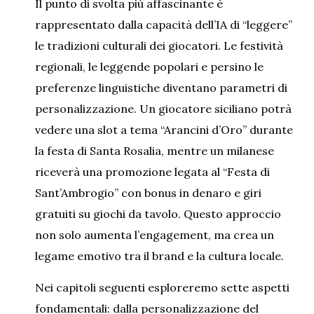
Il punto di svolta più affascinante è
rappresentato dalla capacità dell’IA di “leggere”
le tradizioni culturali dei giocatori. Le festività
regionali, le leggende popolari e persino le
preferenze linguistiche diventano parametri di
personalizzazione. Un giocatore siciliano potrà
vedere una slot a tema “Arancini d’Oro” durante
la festa di Santa Rosalia, mentre un milanese
riceverà una promozione legata al “Festa di
Sant’Ambrogio” con bonus in denaro e giri
gratuiti su giochi da tavolo. Questo approccio
non solo aumenta l’engagement, ma crea un
legame emotivo tra il brand e la cultura locale.
Nei capitoli seguenti esploreremo sette aspetti
fondamentali: dalla personalizzazione del