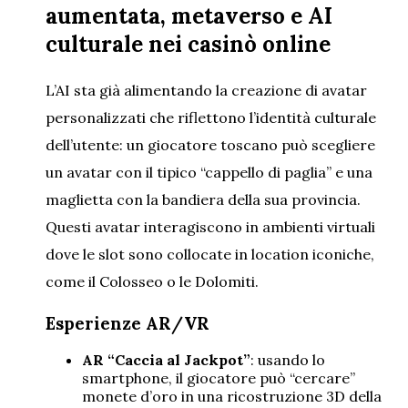
aumentata, metaverso e AI
culturale nei casinò online
L’AI sta già alimentando la creazione di avatar
personalizzati che riflettono l’identità culturale
dell’utente: un giocatore toscano può scegliere
un avatar con il tipico “cappello di paglia” e una
maglietta con la bandiera della sua provincia.
Questi avatar interagiscono in ambienti virtuali
dove le slot sono collocate in location iconiche,
come il Colosseo o le Dolomiti.
Esperienze AR/VR
AR “Caccia al Jackpot”
: usando lo
smartphone, il giocatore può “cercare”
monete d’oro in una ricostruzione 3D della