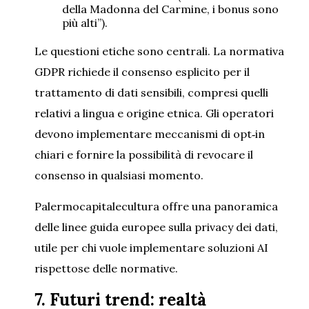
della Madonna del Carmine, i bonus sono
più alti”).
Le questioni etiche sono centrali. La normativa
GDPR richiede il consenso esplicito per il
trattamento di dati sensibili, compresi quelli
relativi a lingua e origine etnica. Gli operatori
devono implementare meccanismi di opt‑in
chiari e fornire la possibilità di revocare il
consenso in qualsiasi momento.
Palermocapitalecultura offre una panoramica
delle linee guida europee sulla privacy dei dati,
utile per chi vuole implementare soluzioni AI
rispettose delle normative.
7. Futuri trend: realtà