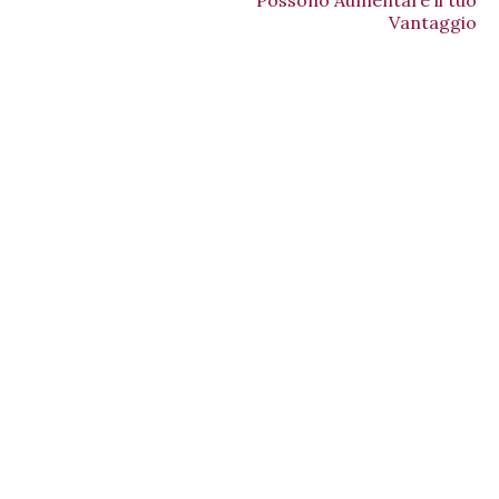
Possono Aumentare il tuo
Vantaggio