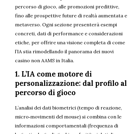
percorso di gioco, alle promozioni predittive,
fino alle prospettive future di realtà aumentata e
metaverso. Ogni sezione presenterà esempi
concreti, dati di performance e considerazioni
etiche, per offrire una visione completa di come
l’IA stia rimodellando il panorama dei nuovi
casino non AAMS in Italia.
1. L’IA come motore di
personalizzazione: dal profilo al
percorso di gioco
L’analisi dei dati biometrici (tempo di reazione,
micro‑movimenti del mouse) si combina con le
informazioni comportamentali (frequenza di