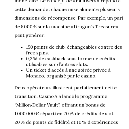
monétaire. Le concept de « multivers » répond à
cette demande : chaque mise alimente plusieurs
dimensions de récompense. Par exemple, un pari
de 5 000 € sur la machine « Dragon’s Treasure »
peut générer :
150 points de club, échangeables contre des
free spins.
0,2 % de cashback sous forme de crédits
utilisables sur d’autres slots.
Un ticket d’accès à une soirée privée à
Monaco, organisé par le casino.
Deux opérateurs illustrent parfaitement cette
transition. Casino A a lancé le programme
“Million‑Dollar Vault”, offrant un bonus de
1 000 000 € réparti en 70 % de crédits de slot,
20 % de points de fidélité et 10 % d’expériences