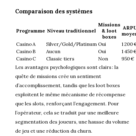
Comparaison des systèmes
Missions
ARP
Programme
Niveau traditionnel
& loot
moye
boxes
Casino A
Silver/Gold/Platinum
Oui
1 200 
Casino B
Aucun
Oui
1 450 
Casino C
Classic tiers
Non
950 €
Les avantages psychologiques sont clairs : la
quête de missions crée un sentiment
d’accomplissement, tandis que les loot boxes
exploitent le même mécanisme de récompense
que les slots, renforçant l’engagement. Pour
l’opérateur, cela se traduit par une meilleure
segmentation des joueurs, une hausse du volume
de jeu et une réduction du churn.