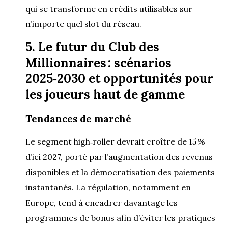
qui se transforme en crédits utilisables sur
n’importe quel slot du réseau.
5. Le futur du Club des
Millionnaires : scénarios
2025‑2030 et opportunités pour
les joueurs haut de gamme
Tendances de marché
Le segment high‑roller devrait croître de 15 %
d’ici 2027, porté par l’augmentation des revenus
disponibles et la démocratisation des paiements
instantanés. La régulation, notamment en
Europe, tend à encadrer davantage les
programmes de bonus afin d’éviter les pratiques