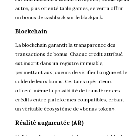
autre, plus orienté table games, se verra offrir
un bonus de cashback sur le blackjack.
Blockchain
La blockchain garantit la transparence des
transactions de bonus. Chaque crédit attribué
est inscrit dans un registre immuable,
permettant aux joueurs de vérifier l’origine et le
solde de leurs bonus. Certains opérateurs
offrent même la possibilité de transférer ces
crédits entre plateformes compatibles, créant
un véritable écosystème de « bonus token ».
Réalité augmentée (AR)