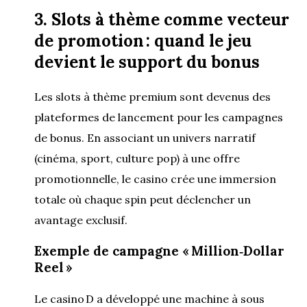
3. Slots à thème comme vecteur
de promotion : quand le jeu
devient le support du bonus
Les slots à thème premium sont devenus des
plateformes de lancement pour les campagnes
de bonus. En associant un univers narratif
(cinéma, sport, culture pop) à une offre
promotionnelle, le casino crée une immersion
totale où chaque spin peut déclencher un
avantage exclusif.
Exemple de campagne « Million‑Dollar
Reel »
Le casino D a développé une machine à sous