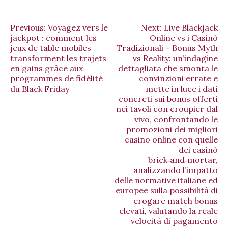
Previous:
Voyagez vers le
Next:
Live Blackjack
jackpot : comment les
Online vs i Casinò
jeux de table mobiles
Tradizionali – Bonus Myth
transforment les trajets
vs Reality: un’indagine
en gains grâce aux
dettagliata che smonta le
programmes de fidélité
convinzioni errate e
du Black Friday
mette in luce i dati
concreti sui bonus offerti
nei tavoli con croupier dal
vivo, confrontando le
promozioni dei migliori
casino online con quelle
dei casinò
brick‑and‑mortar,
analizzando l’impatto
delle normative italiane ed
europee sulla possibilità di
erogare match bonus
elevati, valutando la reale
velocità di pagamento