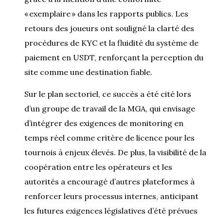
« exemplaire » dans les rapports publics. Les
retours des joueurs ont souligné la clarté des
procédures de KYC et la fluidité du système de
paiement en USDT, renforçant la perception du
site comme une destination fiable.
Sur le plan sectoriel, ce succès a été cité lors
d’un groupe de travail de la MGA, qui envisage
d’intégrer des exigences de monitoring en
temps réel comme critère de licence pour les
tournois à enjeux élevés. De plus, la visibilité de la
coopération entre les opérateurs et les
autorités a encouragé d’autres plateformes à
renforcer leurs processus internes, anticipant
les futures exigences législatives d’été prévues