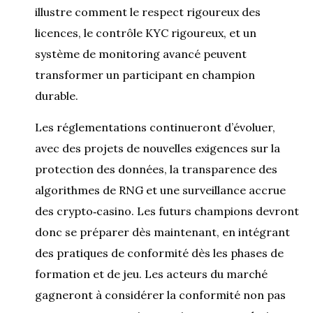
illustre comment le respect rigoureux des
licences, le contrôle KYC rigoureux, et un
système de monitoring avancé peuvent
transformer un participant en champion
durable.
Les réglementations continueront d’évoluer,
avec des projets de nouvelles exigences sur la
protection des données, la transparence des
algorithmes de RNG et une surveillance accrue
des crypto‑casino. Les futurs champions devront
donc se préparer dès maintenant, en intégrant
des pratiques de conformité dès les phases de
formation et de jeu. Les acteurs du marché
gagneront à considérer la conformité non pas