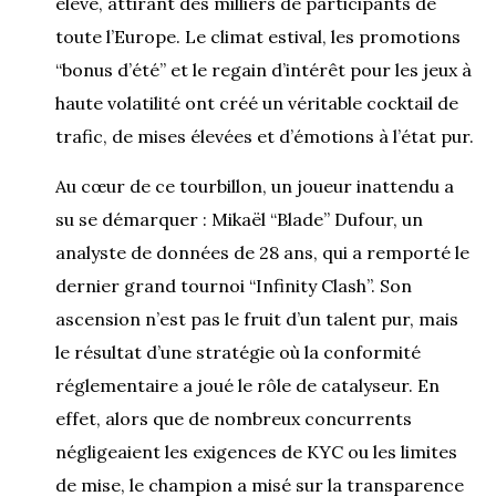
élevé, attirant des milliers de participants de
toute l’Europe. Le climat estival, les promotions
“bonus d’été” et le regain d’intérêt pour les jeux à
haute volatilité ont créé un véritable cocktail de
trafic, de mises élevées et d’émotions à l’état pur.
Au cœur de ce tourbillon, un joueur inattendu a
su se démarquer : Mikaël “Blade” Dufour, un
analyste de données de 28 ans, qui a remporté le
dernier grand tournoi “Infinity Clash”. Son
ascension n’est pas le fruit d’un talent pur, mais
le résultat d’une stratégie où la conformité
réglementaire a joué le rôle de catalyseur. En
effet, alors que de nombreux concurrents
négligeaient les exigences de KYC ou les limites
de mise, le champion a misé sur la transparence