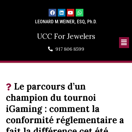
LEONARD M.WEINER, ESQ, Ph.D.
UCC For Jewelers
917 806 8599
Le parcours d’un
champion du tournoi
iGaming : comment la
conformité réglementaire a
fait la différence cet été