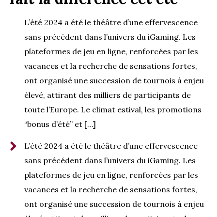
L’été 2024 a été le théâtre d’une effervescence
sans précédent dans l’univers du iGaming. Les
plateformes de jeu en ligne, renforcées par les
vacances et la recherche de sensations fortes,
ont organisé une succession de tournois à enjeu
élevé, attirant des milliers de participants de
toute l’Europe. Le climat estival, les promotions
“bonus d’été” et […]
L’été 2024 a été le théâtre d’une effervescence
sans précédent dans l’univers du iGaming. Les
plateformes de jeu en ligne, renforcées par les
vacances et la recherche de sensations fortes,
ont organisé une succession de tournois à enjeu