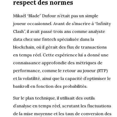
respect des normes
Mikaël “Blade” Dufour n’était pas un simple
joueur occasionnel. Avant de s’inscrire à “Infinity
Clash”, il avait passé trois ans comme analyste
data chez une fintech spécialisée dans la
blockchain, où il gérait des flux de transactions
en temps réel. Cette expérience lui a donné une
connaissance approfondie des métriques de
performance, comme le retour au joueur (RTP)
et la volatilité, ainsi que la capacité d’optimiser le
bankroll en fonction des probabilités.
Sur le plan technique, il utilisait des outils
d’analyse en temps réel, scrutant les fluctuations
de la mise moyenne et les taux de conversion des