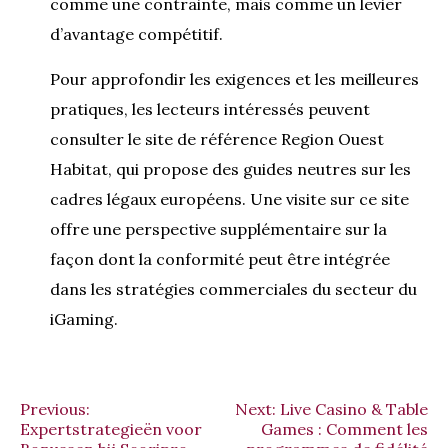
comme une contrainte, mais comme un levier
d’avantage compétitif.
Pour approfondir les exigences et les meilleures
pratiques, les lecteurs intéressés peuvent
consulter le site de référence Region Ouest
Habitat, qui propose des guides neutres sur les
cadres légaux européens. Une visite sur ce site
offre une perspective supplémentaire sur la
façon dont la conformité peut être intégrée
dans les stratégies commerciales du secteur du
iGaming.
Previous:
Next:
Live Casino & Table
Expertstrategieën voor
Games : Comment les