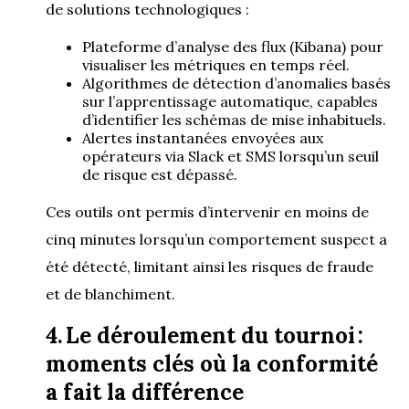
de solutions technologiques :
Plateforme d’analyse des flux (Kibana) pour
visualiser les métriques en temps réel.
Algorithmes de détection d’anomalies basés
sur l’apprentissage automatique, capables
d’identifier les schémas de mise inhabituels.
Alertes instantanées envoyées aux
opérateurs via Slack et SMS lorsqu’un seuil
de risque est dépassé.
Ces outils ont permis d’intervenir en moins de
cinq minutes lorsqu’un comportement suspect a
été détecté, limitant ainsi les risques de fraude
et de blanchiment.
4. Le déroulement du tournoi :
moments clés où la conformité
a fait la différence