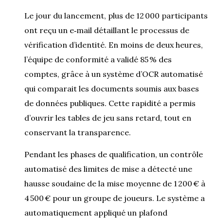
Le jour du lancement, plus de 12 000 participants
ont reçu un e‑mail détaillant le processus de
vérification d’identité. En moins de deux heures,
l’équipe de conformité a validé 85 % des
comptes, grâce à un système d’OCR automatisé
qui comparait les documents soumis aux bases
de données publiques. Cette rapidité a permis
d’ouvrir les tables de jeu sans retard, tout en
conservant la transparence.
Pendant les phases de qualification, un contrôle
automatisé des limites de mise a détecté une
hausse soudaine de la mise moyenne de 1 200 € à
4 500 € pour un groupe de joueurs. Le système a
automatiquement appliqué un plafond