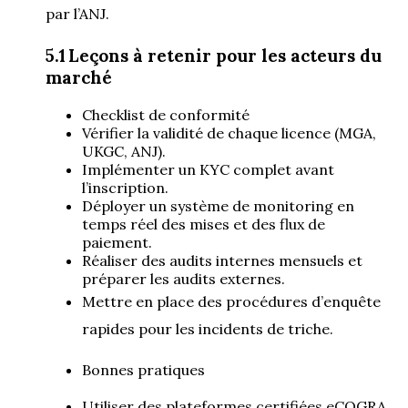
par l’ANJ.
5.1 Leçons à retenir pour les acteurs du
marché
Checklist de conformité
Vérifier la validité de chaque licence (MGA,
UKGC, ANJ).
Implémenter un KYC complet avant
l’inscription.
Déployer un système de monitoring en
temps réel des mises et des flux de
paiement.
Réaliser des audits internes mensuels et
préparer les audits externes.
Mettre en place des procédures d’enquête
rapides pour les incidents de triche.
Bonnes pratiques
Utiliser des plateformes certifiées eCOGRA