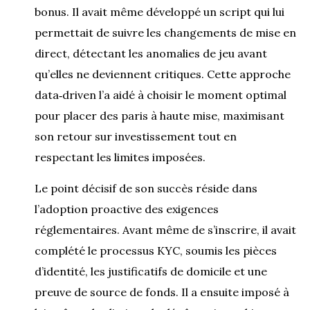
bonus. Il avait même développé un script qui lui
permettait de suivre les changements de mise en
direct, détectant les anomalies de jeu avant
qu’elles ne deviennent critiques. Cette approche
data‑driven l’a aidé à choisir le moment optimal
pour placer des paris à haute mise, maximisant
son retour sur investissement tout en
respectant les limites imposées.
Le point décisif de son succès réside dans
l’adoption proactive des exigences
réglementaires. Avant même de s’inscrire, il avait
complété le processus KYC, soumis les pièces
d’identité, les justificatifs de domicile et une
preuve de source de fonds. Il a ensuite imposé à