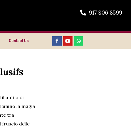
917 806 8599
Contact Us
lusifs
illanti o di
mbinino la magia
nte tra
 fruscio delle