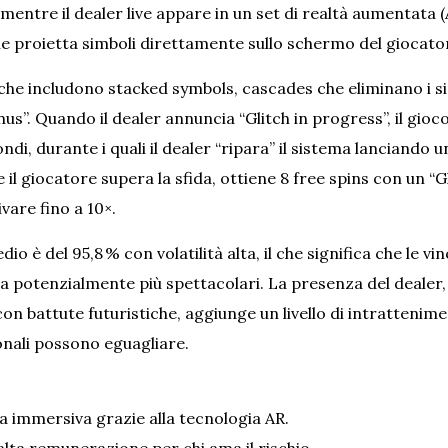
 mentre il dealer live appare in un set di realtà aumentata 
he proietta simboli direttamente sullo schermo del giocato
he includono stacked symbols, cascades che eliminano i si
onus”. Quando il dealer annuncia “Glitch in progress”, il gio
ndi, durante i quali il dealer “ripara” il sistema lanciando u
il giocatore supera la sfida, ottiene 8 free spins con un “Gl
vare fino a 10×.
dio è del 95,8 % con volatilità alta, il che significa che le 
a potenzialmente più spettacolari. La presenza del deale
con battute futuristiche, aggiunge un livello di intrattenim
onali possono eguagliare.
a immersiva grazie alla tecnologia AR.
alta remunerazione per chi ama il rischio.