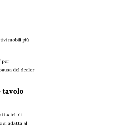
ivi mobili più
” per
 pausa del dealer
 tavolo
tacieli di
e si adatta al