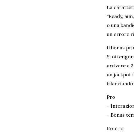
La caratteri
“Ready, aim,
o una bandi
un errore ri
Il bonus pri
Si ottengon
arrivare a 
un jackpot f
bilanciando 
Pro
– Interazion
– Bonus tem
Contro