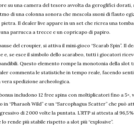
apre su una camera del tesoro avvolta da geroglifici dorati, 
itmo di una colonna sonora che mescola suoni di flauto egi
 pietra. Il dealer live appare in un set che ricrea una tomba
una parrucca a trecce e un copricapo di papiro.
ause del croupier, si attiva il mini‑gioco “Scarab Spin”. Il de
e e, se esce il simbolo dello scarabeo, tutti i giocatori rice
pandibili. Questo elemento rompe la monotonia della slot t
aler commenta le statistiche in tempo reale, facendo sentir
a vera spedizione archeologica.
bonus includono 12 free spins con moltiplicatori fino a 5×, w
 in “Pharaoh Wild” e un “Sarcophagus Scatter” che può att
ressivo di 2 000 volte la puntata. L’RTP si attesta al 96,5 %
e lo rende più stabile rispetto a slot più “explosive”.