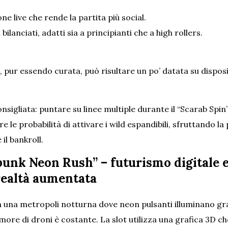
ne live che rende la partita più social.
bilanciati, adatti sia a principianti che a high rollers.
, pur essendo curata, può risultare un po’ datata su disposit
nsigliata: puntare su linee multiple durante il “Scarab Spin
 le probabilità di attivare i wild espandibili, sfruttando la
 il bankroll.
unk Neon Rush” – futurismo digitale e
 realtà aumentata
n una metropoli notturna dove neon pulsanti illuminano grat
umore di droni è costante. La slot utilizza una grafica 3D ch