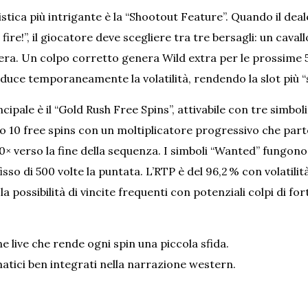
stica più intrigante è la “Shootout Feature”. Quando il dea
 fire!”, il giocatore deve scegliere tra tre bersagli: un cavall
era. Un colpo corretto genera Wild extra per le prossime 
duce temporaneamente la volatilità, rendendo la slot più “s
ncipale è il “Gold Rush Free Spins”, attivabile con tre simbol
o 10 free spins con un moltiplicatore progressivo che part
20× verso la fine della sequenza. I simboli “Wanted” fungon
isso di 500 volte la puntata. L’RTP è del 96,2 % con volatilit
la possibilità di vincite frequenti con potenziali colpi di for
e live che rende ogni spin una piccola sfida.
atici ben integrati nella narrazione western.