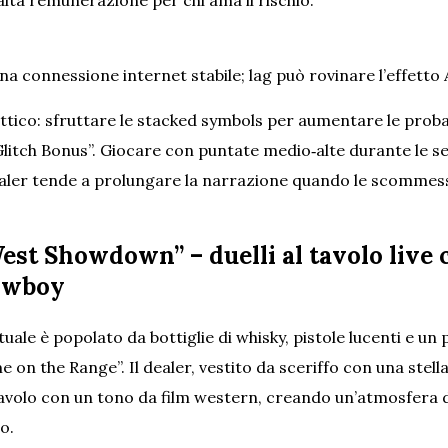
na connessione internet stabile; lag può rovinare l’effetto 
ttico: sfruttare le stacked symbols per aumentare le probab
“Glitch Bonus”. Giocare con puntate medio‑alte durante le ses
ealer tende a prolungare la narrazione quando le scommes
est Showdown” – duelli al tavolo live c
owboy
rtuale è popolato da bottiglie di whisky, pistole lucenti e un
on the Range”. Il dealer, vestito da sceriffo con una stell
 tavolo con un tono da film western, creando un’atmosfera d
o.