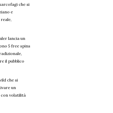
sarcofagi che si
ziano e
 reale,
aler lancia un
vono 5 free spins
radizionale,
e il pubblico
ild che si
ivare un
 con volatilità