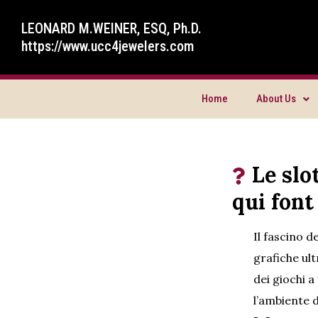
LEONARD M.WEINER, ESQ, Ph.D.
https://www.ucc4jewelers.com
Home
About Us
Le slo
qui font
Il fascino d
grafiche ul
dei giochi a
l’ambiente d