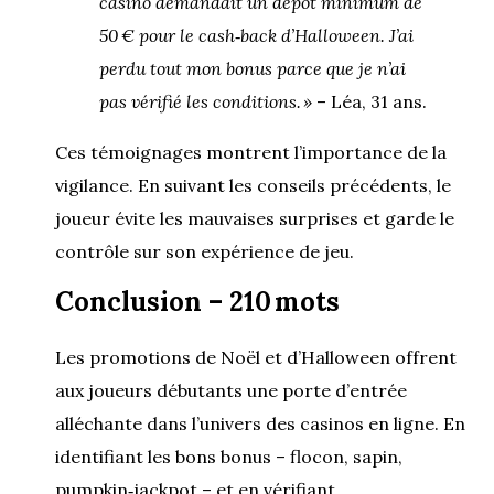
casino demandait un dépôt minimum de
50 € pour le cash‑back d’Halloween. J’ai
perdu tout mon bonus parce que je n’ai
pas vérifié les conditions. »
– Léa, 31 ans.
Ces témoignages montrent l’importance de la
vigilance. En suivant les conseils précédents, le
joueur évite les mauvaises surprises et garde le
contrôle sur son expérience de jeu.
Conclusion – 210 mots
Les promotions de Noël et d’Halloween offrent
aux joueurs débutants une porte d’entrée
alléchante dans l’univers des casinos en ligne. En
identifiant les bons bonus – flocon, sapin,
pumpkin‑jackpot – et en vérifiant