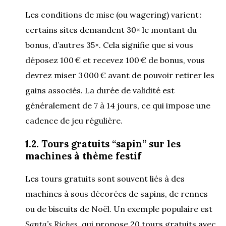
Les conditions de mise (ou wagering) varient :
certains sites demandent 30× le montant du
bonus, d’autres 35×. Cela signifie que si vous
déposez 100 € et recevez 100 € de bonus, vous
devrez miser 3 000 € avant de pouvoir retirer les
gains associés. La durée de validité est
généralement de 7 à 14 jours, ce qui impose une
cadence de jeu régulière.
1.2. Tours gratuits “sapin” sur les
machines à thème festif
Les tours gratuits sont souvent liés à des
machines à sous décorées de sapins, de rennes
ou de biscuits de Noël. Un exemple populaire est
Santa’s Riches
, qui propose 20 tours gratuits avec