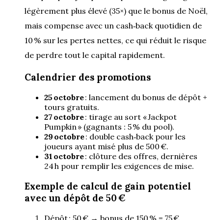
légèrement plus élevé (35×) que le bonus de Noël,
mais compense avec un cash‑back quotidien de
10 % sur les pertes nettes, ce qui réduit le risque
de perdre tout le capital rapidement.
Calendrier des promotions
25 octobre
: lancement du bonus de dépôt +
tours gratuits.
27 octobre
: tirage au sort « Jackpot
Pumpkin » (gagnants : 5 % du pool).
29 octobre
: double cash‑back pour les
joueurs ayant misé plus de 500 €.
31 octobre
: clôture des offres, dernières
24 h pour remplir les exigences de mise.
Exemple de calcul de gain potentiel
avec un dépôt de 50 €
Dépôt : 50 € → bonus de 150 % = 75 €