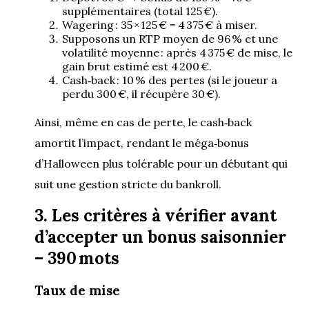
supplémentaires (total 125 €).
Wagering : 35 × 125 € = 4 375 € à miser.
Supposons un RTP moyen de 96 % et une
volatilité moyenne : après 4 375 € de mise, le
gain brut estimé est 4 200 €.
Cash‑back : 10 % des pertes (si le joueur a
perdu 300 €, il récupère 30 €).
Ainsi, même en cas de perte, le cash‑back
amortit l’impact, rendant le méga‑bonus
d’Halloween plus tolérable pour un débutant qui
suit une gestion stricte du bankroll.
3. Les critères à vérifier avant
d’accepter un bonus saisonnier
– 390 mots
Taux de mise