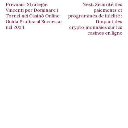
Previous:
Strategie
Next:
Sécurité des
Vincenti per Dominare i
paiements et
Tornei nei Casinò Online:
programmes de fidélité :
Guida Pratica al Successo
l’impact des
nel 2024
crypto‑monnaies sur les
casinos en ligne