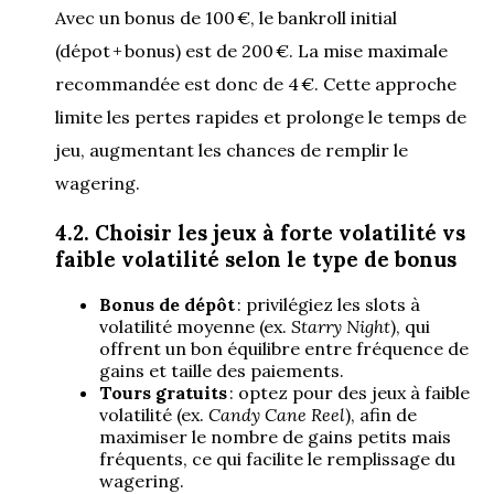
Avec un bonus de 100 €, le bankroll initial
(dépot + bonus) est de 200 €. La mise maximale
recommandée est donc de 4 €. Cette approche
limite les pertes rapides et prolonge le temps de
jeu, augmentant les chances de remplir le
wagering.
4.2. Choisir les jeux à forte volatilité vs
faible volatilité selon le type de bonus
Bonus de dépôt
: privilégiez les slots à
volatilité moyenne (ex.
Starry Night
), qui
offrent un bon équilibre entre fréquence de
gains et taille des paiements.
Tours gratuits
: optez pour des jeux à faible
volatilité (ex.
Candy Cane Reel
), afin de
maximiser le nombre de gains petits mais
fréquents, ce qui facilite le remplissage du
wagering.