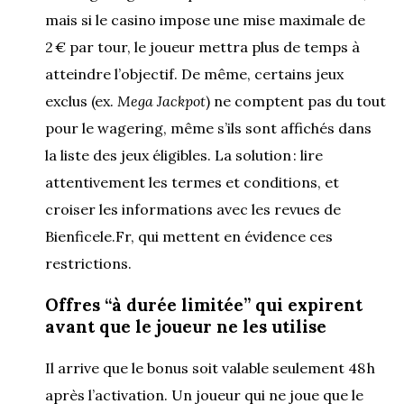
mais si le casino impose une mise maximale de
2 € par tour, le joueur mettra plus de temps à
atteindre l’objectif. De même, certains jeux
exclus (ex.
Mega Jackpot
) ne comptent pas du tout
pour le wagering, même s’ils sont affichés dans
la liste des jeux éligibles. La solution : lire
attentivement les termes et conditions, et
croiser les informations avec les revues de
Bienficele.Fr, qui mettent en évidence ces
restrictions.
Offres “à durée limitée” qui expirent
avant que le joueur ne les utilise
Il arrive que le bonus soit valable seulement 48 h
après l’activation. Un joueur qui ne joue que le