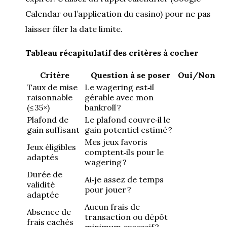
Calendar ou l’application du casino) pour ne pas
laisser filer la date limite.
Tableau récapitulatif des critères à cocher
Critère
Question à se poser
Oui/Non
Taux de mise
Le wagering est‑il
raisonnable
gérable avec mon
(≤ 35×)
bankroll ?
Plafond de
Le plafond couvre‑il le
gain suffisant
gain potentiel estimé ?
Mes jeux favoris
Jeux éligibles
comptent‑ils pour le
adaptés
wagering ?
Durée de
Ai‑je assez de temps
validité
pour jouer ?
adaptée
Aucun frais de
Absence de
transaction ou dépôt
frais cachés