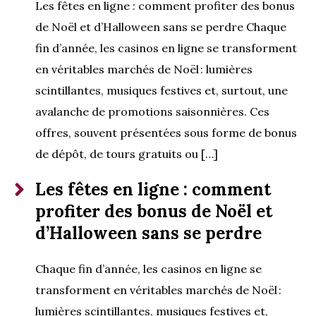
Les fêtes en ligne : comment profiter des bonus
de Noël et d’Halloween sans se perdre Chaque
fin d’année, les casinos en ligne se transforment
en véritables marchés de Noël : lumières
scintillantes, musiques festives et, surtout, une
avalanche de promotions saisonnières. Ces
offres, souvent présentées sous forme de bonus
de dépôt, de tours gratuits ou […]
Les fêtes en ligne : comment
profiter des bonus de Noël et
d’Halloween sans se perdre
Chaque fin d’année, les casinos en ligne se
transforment en véritables marchés de Noël :
lumières scintillantes, musiques festives et,