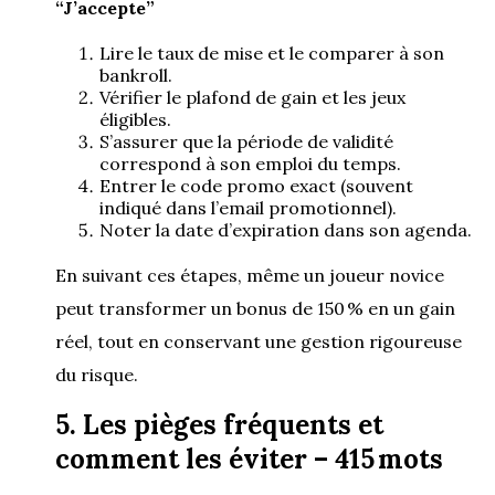
“J’accepte”
Lire le taux de mise et le comparer à son
bankroll.
Vérifier le plafond de gain et les jeux
éligibles.
S’assurer que la période de validité
correspond à son emploi du temps.
Entrer le code promo exact (souvent
indiqué dans l’email promotionnel).
Noter la date d’expiration dans son agenda.
En suivant ces étapes, même un joueur novice
peut transformer un bonus de 150 % en un gain
réel, tout en conservant une gestion rigoureuse
du risque.
5. Les pièges fréquents et
comment les éviter – 415 mots