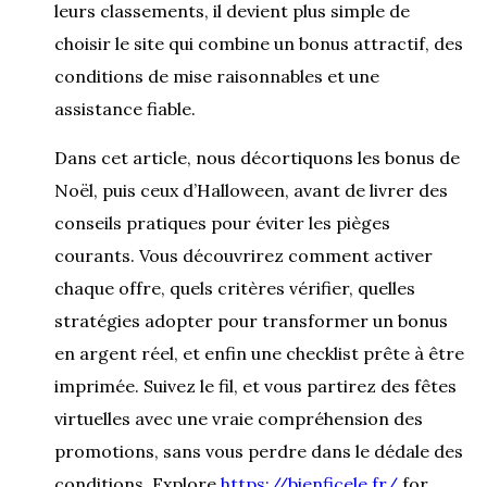
leurs classements, il devient plus simple de
choisir le site qui combine un bonus attractif, des
conditions de mise raisonnables et une
assistance fiable.
Dans cet article, nous décortiquons les bonus de
Noël, puis ceux d’Halloween, avant de livrer des
conseils pratiques pour éviter les pièges
courants. Vous découvrirez comment activer
chaque offre, quels critères vérifier, quelles
stratégies adopter pour transformer un bonus
en argent réel, et enfin une checklist prête à être
imprimée. Suivez le fil, et vous partirez des fêtes
virtuelles avec une vraie compréhension des
promotions, sans vous perdre dans le dédale des
conditions. Explore
https://bienficele.fr/
for