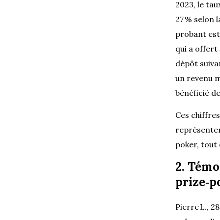
2023, le tau
27 % selon 
probant est
qui a offer
dépôt suivan
un revenu m
bénéficié de 
Ces chiffres
représenten
poker, tout
2. Témo
prize‑po
Pierre L., 2