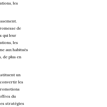
tions, les
issement.
 promesse de
s qui leur
tions, les
mme aux habitués
, de plus en
nstituent un
 convertir les
 promotions
offres du
les stratégies