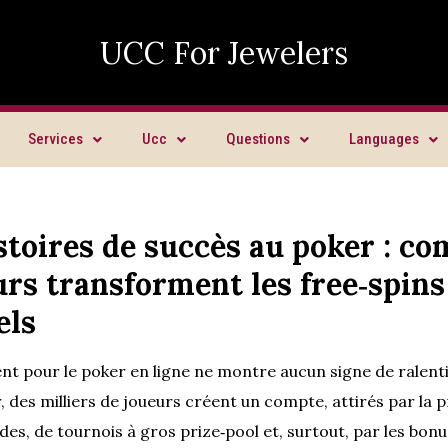
UCC For Jewelers
Services
Ucc
Questions
Languages
stoires de succès au poker : c
urs transforment les free‑spins
els
t pour le poker en ligne ne montre aucun signe de ralent
, des milliers de joueurs créent un compte, attirés par la
des, de tournois à gros prize‑pool et, surtout, par les bonu