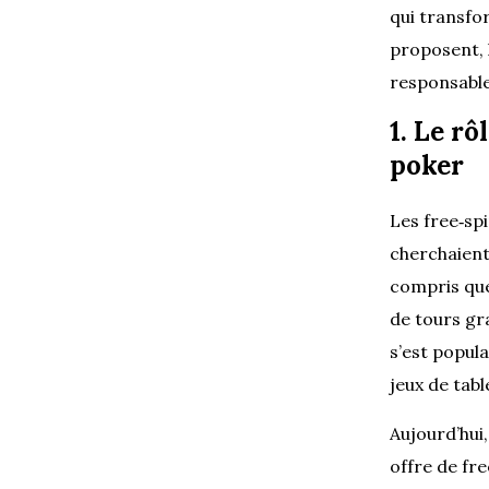
qui transfor
proposent, 
responsable
1. Le rô
poker
Les free‑sp
cherchaient
compris que
de tours gra
s’est popula
jeux de tabl
Aujourd’hui
offre de fre