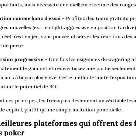
mportants, mais nécessite une meilleure lecture des ranges
ation comme banc d’essai
– Profitez des tours gratuits po
gies nouvelles (ex. : jeu tight‑aggressive en position tardi
 réel n’est en jeu, vous pouvez observer les réactions des 
e de perte.
rsion progressive
– Une fois les exigences de wagering at
atement le gain net et réinvestissez une partie seulement
urnois à buy‑in plus élevé. Cette méthode limite l’expositio
tant le potentiel de ROI.
t ces principes, les free‑spins deviennent un véritable levi
e capital, plutôt qu’une simple incitation ponctuelle.
meilleures plateformes qui offrent des 
s poker