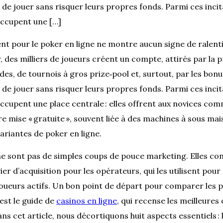
de jouer sans risquer leurs propres fonds. Parmi ces incita
occupent une […]
t pour le poker en ligne ne montre aucun signe de ralent
, des milliers de joueurs créent un compte, attirés par la
des, de tournois à gros prize‑pool et, surtout, par les bonu
de jouer sans risquer leurs propres fonds. Parmi ces incita
occupent une place centrale : elles offrent aux novices co
 mise « gratuite », souvent liée à des machines à sous mais
variantes de poker en ligne.
ne sont pas de simples coups de pouce marketing. Elles co
vier d’acquisition pour les opérateurs, qui les utilisent pour
joueurs actifs. Un bon point de départ pour comparer les
est le guide de
casinos en ligne
, qui recense les meilleures 
s cet article, nous décortiquons huit aspects essentiels : 