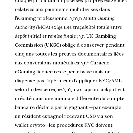
Chaque juridiction impose ses propres exigences
relatives aux paiements multidevises dans
l’iGaming professionnel.\n\n
Malta Gaming
Authority (MGA) exige une traçabilité totale entre
dépôt initial et remise finale ;\n
UK Gambling
Commission (UKGC) oblige à conserver pendant
cinq ans toutes les preuves documentaires liées
aux conversions monétaires;\n* Curacao
eGaming licence reste permissive mais ne
dispense pas l’opérateur d’appliquer KYC/AML
selon la devise reçue.\n\nLorsqu’un jackpot est
crédité dans une monnaie différente du compte
bancaire déclaré par le gagnant —par exemple
un résident espagnol recevant USD via son
wallet crypto—les procédures KYC doivent