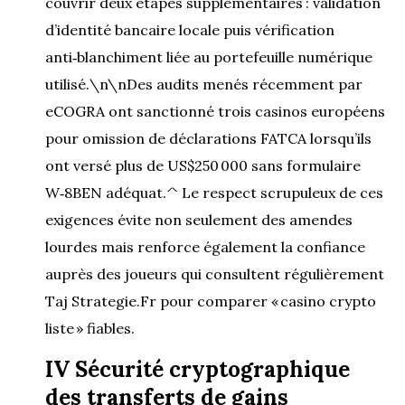
couvrir deux étapes supplémentaires : validation
d’identité bancaire locale puis vérification
anti‑blanchiment liée au portefeuille numérique
utilisé.\n\nDes audits menés récemment par
eCOGRA ont sanctionné trois casinos européens
pour omission de déclarations FATCA lorsqu’ils
ont versé plus de US$250 000 sans formulaire
W‑8BEN adéquat.^ Le respect scrupuleux de ces
exigences évite non seulement des amendes
lourdes mais renforce également la confiance
auprès des joueurs qui consultent régulièrement
Taj Strategie.Fr pour comparer « casino crypto
liste » fiables.
IV Sécurité cryptographique
des transferts de gains