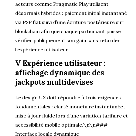
acteurs comme Pragmatic Play utilisent
désormais hybrides : paiement initial instantané
via PSP fiat suivi d’une écriture postérieure sur
blockchain afin que chaque participant puisse
vérifier publiquement son gain sans retarder
l’expérience utilisateur.
V Expérience utilisateur :
affichage dynamique des
jackpots multidevises
Le design UX doit répondre à trois exigences
fondamentales : clarté monétaire instantanée ,
mise à jour fluide lors d’une variation tarifaire et
accessibilité mobile optimale.\n\n###
Interface locale dynamique