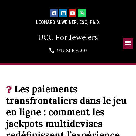
LEONARD M.WEINER, ESQ, Ph.D.
UCC For Jewelers
917 806 8599
Les paiements
transfrontaliers dans le jeu
en ligne : comment les
jackpots multidevises
redéfinissent l’expérience