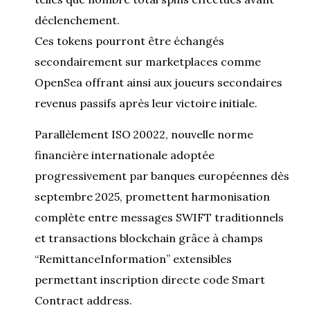
déclenchement.
Ces tokens pourront être échangés
secondairement sur marketplaces comme
OpenSea offrant ainsi aux joueurs secondaires
revenus passifs après leur victoire initiale.​
Parallèlement ISO 20022, nouvelle norme
financière internationale adoptée
progressivement par banques européennes dès
septembre 2025, promettent harmonisation
complète entre messages SWIFT traditionnels
et transactions blockchain grâce à champs
“RemittanceInformation” extensibles
permettant inscription directe code Smart
Contract address.