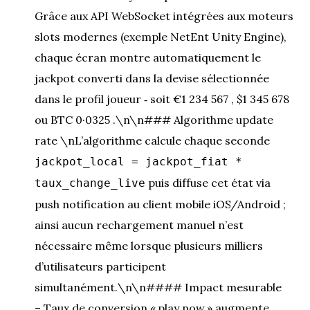
Grâce aux API WebSocket intégrées aux moteurs
slots modernes (exemple NetEnt Unity Engine),
chaque écran montre automatiquement le
jackpot converti dans la devise sélectionnée
dans le profil joueur ‑ soit €1 234 567 , $1 345 678
ou BTC 0·0325 .\n\n### Algorithme update
rate \nL’algorithme calcule chaque seconde
jackpot_local = jackpot_fiat *
puis diffuse cet état via
taux_change_live
push notification au client mobile iOS/Android ;
ainsi aucun rechargement manuel n’est
nécessaire même lorsque plusieurs milliers
d’utilisateurs participent
simultanément.\n\n#### Impact mesurable
– Taux de conversion « play now » augmente