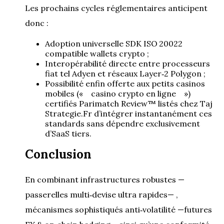
Les prochains cycles réglementaires anticipent
donc :
Adoption universelle SDK ISO 20022
compatible wallets crypto ;
Interopérabilité directe entre processeurs
fiat tel Adyen et réseaux Layer‑2 Polygon ;
Possibilité enfin offerte aux petits casinos
mobiles (« casino crypto en ligne »)
certifiés Parimatch Review™ listés chez Taj
Strategie.Fr d’intégrer instantanément ces
standards sans dépendre exclusivement
d’SaaS tiers.
Conclusion
En combinant infrastructures robustes —
passerelles multi‑devise ultra rapides— ,
mécanismes sophistiqués anti‑volatilité —futures