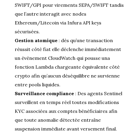
SWIFT/GPI pour virements SEPA/SWIFT tandis
que l’autre interagit avec nodes
Ethereum/Litecoin via Infura API keys
sécurisées.
Gestion atomique
: dès qu’une transaction
réussit côté fiat elle déclenche immédiatement
un événement CloudWatch qui pousse una
fonction Lambda chargeante équivalente côté
crypto afin qu’aucun déséquilibre ne survienne
entre pools liquides.
Surveillance compliance
: Des agents Sentinel
surveillent en temps réel toutes modifications
KYC associées aux comptes bénéficiaires afin
que toute anomalie détectée entraîne
suspension immédiate avant versement final.