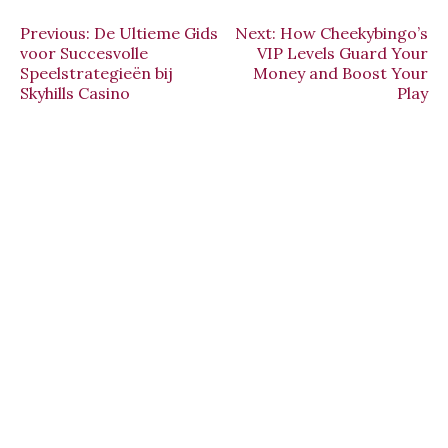
Previous:
De Ultieme Gids
Next:
How Cheekybingo’s
voor Succesvolle
VIP Levels Guard Your
Speelstrategieën bij
Money and Boost Your
Skyhills Casino
Play