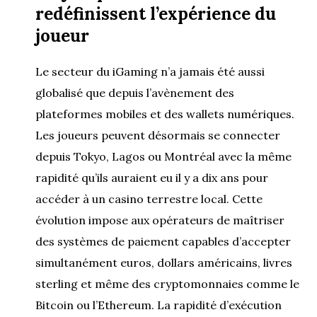
redéfinissent l’expérience du
joueur
Le secteur du iGaming n’a jamais été aussi
globalisé que depuis l’avènement des
plateformes mobiles et des wallets numériques.
Les joueurs peuvent désormais se connecter
depuis Tokyo, Lagos ou Montréal avec la même
rapidité qu’ils auraient eu il y a dix ans pour
accéder à un casino terrestre local. Cette
évolution impose aux opérateurs de maîtriser
des systèmes de paiement capables d’accepter
simultanément euros, dollars américains, livres
sterling et même des cryptomonnaies comme le
Bitcoin ou l’Ethereum. La rapidité d’exécution