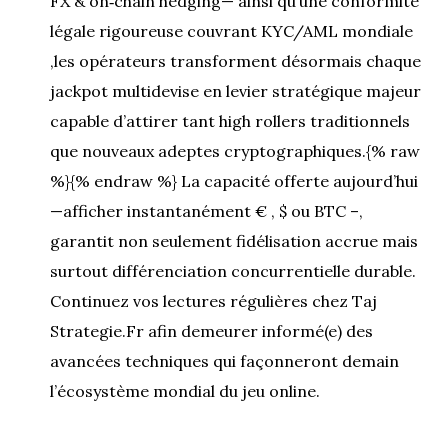
FX & on‑chain hedging— ainsi qu’une conformité
légale rigoureuse couvrant KYC/AML mondiale
,les opérateurs transforment désormais chaque
jackpot multidevise en levier stratégique majeur
capable d’attirer tant high rollers traditionnels
que nouveaux adeptes cryptographiques.{% raw
%}{% endraw %} La capacité offerte aujourd’hui
—afficher instantanément € , $ ou BTC –,
garantit non seulement fidélisation accrue mais
surtout différenciation concurrentielle durable.
Continuez vos lectures régulières chez Taj
Strategie.Fr afin demeurer informé(e) des
avancées techniques qui façonneront demain
l’écosystème mondial du jeu online.