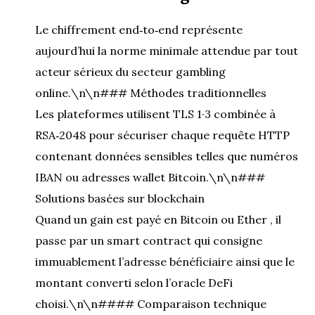
Le chiffrement end‑to‑end représente
aujourd’hui la norme minimale attendue par tout
acteur sérieux du secteur gambling
online.\n\n### Méthodes traditionnelles
Les plateformes utilisent TLS 1·3 combinée à
RSA‑2048 pour sécuriser chaque requête HTTP
contenant données sensibles telles que numéros
IBAN ou adresses wallet Bitcoin.\n\n###
Solutions basées sur blockchain
Quand un gain est payé en Bitcoin ou Ether , il
passe par un smart contract qui consigne
immuable­ment l’adresse bénéficiaire ainsi que le
montant converti selon l’oracle DeFi
choisi.\n\n#### Comparaison technique