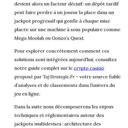
devient alors un facteur décisif : un dépôt tardif
peut faire perdre à un joueur la place dans un
jackpot progressif qui gonfle à chaque mise
placée sur une machine à sous populaire comme
Mega Moolah ou Gonzo’s Quest.
Pour explorer concrètement comment ces
solutions sont intégrées aujourd’hui, consultez
notre guide complet sur le
crypto casino
proposé par
Taj Strategie.Fr
– votre source fiable
d’analyses et de classements dans l’univers du
jeu en ligne.
Dans la suite nous décomposerons les enjeux
techniques et réglementaires autour des
jackpots multidevises : architecture des