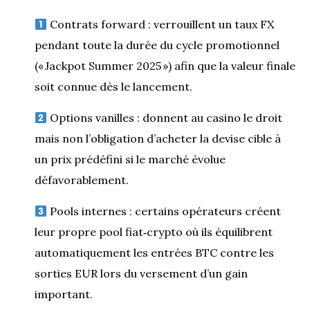
Contrats forward : verrouillent un taux FX
pendant toute la durée du cycle promotionnel
(« Jackpot Summer 2025 ») afin que la valeur finale
soit connue dès le lancement.
Options vanilles : donnent au casino le droit
mais non l’obligation d’acheter la devise cible à
un prix prédéfini si le marché évolue
défavorablement.
Pools internes : certains opérateurs créent
leur propre pool fiat‑crypto où ils équilibrent
automatiquement les entrées BTC contre les
sorties EUR lors du versement d’un gain
important.​