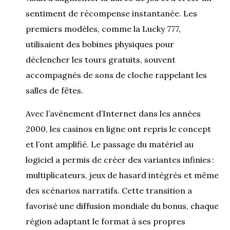
sentiment de récompense instantanée. Les
premiers modèles, comme la Lucky 777,
utilisaient des bobines physiques pour
déclencher les tours gratuits, souvent
accompagnés de sons de cloche rappelant les
salles de fêtes.
Avec l’avènement d’Internet dans les années
2000, les casinos en ligne ont repris le concept
et l’ont amplifié. Le passage du matériel au
logiciel a permis de créer des variantes infinies :
multiplicateurs, jeux de hasard intégrés et même
des scénarios narratifs. Cette transition a
favorisé une diffusion mondiale du bonus, chaque
région adaptant le format à ses propres