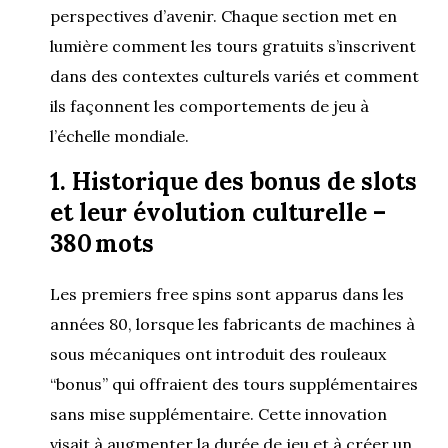
perspectives d’avenir. Chaque section met en
lumière comment les tours gratuits s’inscrivent
dans des contextes culturels variés et comment
ils façonnent les comportements de jeu à
l’échelle mondiale.
1. Historique des bonus de slots
et leur évolution culturelle –
380 mots
Les premiers free spins sont apparus dans les
années 80, lorsque les fabricants de machines à
sous mécaniques ont introduit des rouleaux
“bonus” qui offraient des tours supplémentaires
sans mise supplémentaire. Cette innovation
visait à augmenter la durée de jeu et à créer un