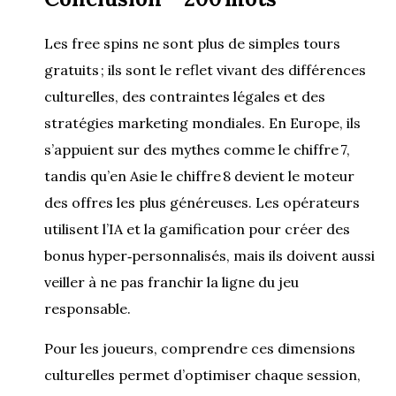
Les free spins ne sont plus de simples tours
gratuits ; ils sont le reflet vivant des différences
culturelles, des contraintes légales et des
stratégies marketing mondiales. En Europe, ils
s’appuient sur des mythes comme le chiffre 7,
tandis qu’en Asie le chiffre 8 devient le moteur
des offres les plus généreuses. Les opérateurs
utilisent l’IA et la gamification pour créer des
bonus hyper‑personnalisés, mais ils doivent aussi
veiller à ne pas franchir la ligne du jeu
responsable.
Pour les joueurs, comprendre ces dimensions
culturelles permet d’optimiser chaque session,