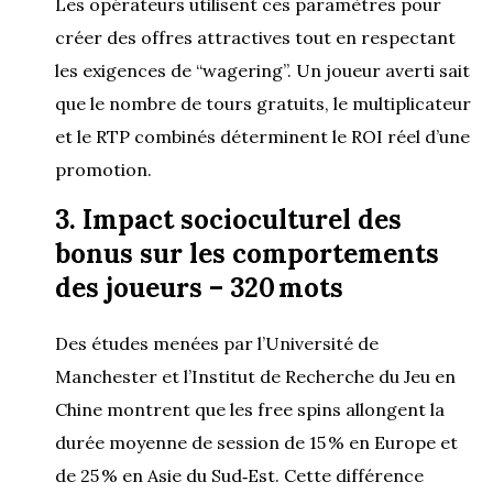
Les opérateurs utilisent ces paramètres pour
créer des offres attractives tout en respectant
les exigences de “wagering”. Un joueur averti sait
que le nombre de tours gratuits, le multiplicateur
et le RTP combinés déterminent le ROI réel d’une
promotion.
3. Impact socioculturel des
bonus sur les comportements
des joueurs – 320 mots
Des études menées par l’Université de
Manchester et l’Institut de Recherche du Jeu en
Chine montrent que les free spins allongent la
durée moyenne de session de 15 % en Europe et
de 25 % en Asie du Sud‑Est. Cette différence