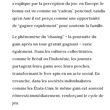
s’explique par la perception du jeu : en Europe, le
bonus est vu comme un “cadeau” ponctuel, tandis
qu’en Asie il est perçu comme une opportunité
de “gagner rapidement” pour soutenir la famille.
Le phénomène du “chasing” – la poursuite du
gain après un tour gratuit gagnant – varie
également. Dans les cultures collectivistes,
comme le Brésil ou l’Indonésie, les joueurs
partagent leurs gains avec leurs proches,
transformant le free spin en un acte social. En
revanche, dans les sociétés individualistes
comme les États‑Unis, le même gain est souvent
réinvesti immédiatement, renforçant le cycle de
jeu.