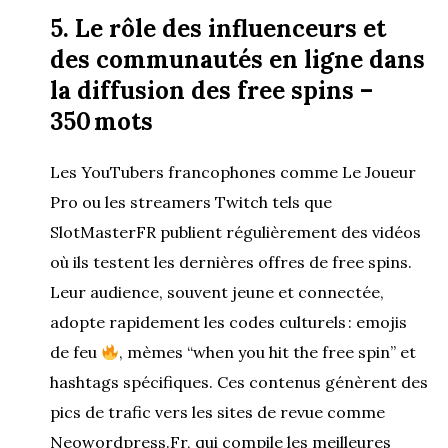
5. Le rôle des influenceurs et
des communautés en ligne dans
la diffusion des free spins –
350 mots
Les YouTubers francophones comme Le Joueur
Pro ou les streamers Twitch tels que
SlotMasterFR publient régulièrement des vidéos
où ils testent les dernières offres de free spins.
Leur audience, souvent jeune et connectée,
adopte rapidement les codes culturels : emojis
de feu
, mèmes “when you hit the free spin” et
hashtags spécifiques. Ces contenus génèrent des
pics de trafic vers les sites de revue comme
Neowordpress.Fr, qui compile les meilleures