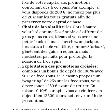
fixe de votre capital aux promotions
contenant des free spins. Par exemple, si
vous disposez de 200 €, ne misez pas plus
de 20 € sur les tours gratuits afin de
préserver votre capital de base.
Choix de la volatilité
: les slots à haute
volatilité comme
Dead or Alive 2
offrent de
gros gains rares, idéaux si vous avez une
petite bankroll mais cherchez un jackpot.
Les slots à faible volatilité, comme
Starburst
,
génèrent des gains fréquents mais
modestes, parfaits pour prolonger la
session de free spins.
Exploitation des promotions croisées
:
combinez un bonus de dépôt de 100 % avec
50 € de free spins. Si le casino propose un
“wagering” de 25 x sur les free spins, vous
devez jouer 1 250 € avant de retirer. En
misant 0,10 € par spin, vous atteindrez cet
objectif en 12 500 tours, soit environ 2 h de
jeu continu.