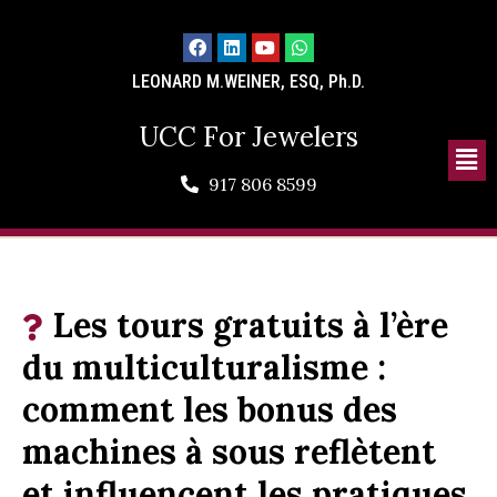
LEONARD M.WEINER, ESQ, Ph.D.
UCC For Jewelers
917 806 8599
Les tours gratuits à l’ère
du multiculturalisme :
comment les bonus des
machines à sous reflètent
et influencent les pratiques