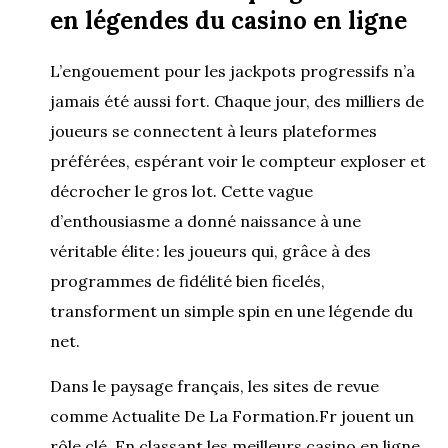
en légendes du casino en ligne
L’engouement pour les jackpots progressifs n’a
jamais été aussi fort. Chaque jour, des milliers de
joueurs se connectent à leurs plateformes
préférées, espérant voir le compteur exploser et
décrocher le gros lot. Cette vague
d’enthousiasme a donné naissance à une
véritable élite : les joueurs qui, grâce à des
programmes de fidélité bien ficelés,
transforment un simple spin en une légende du
net.
Dans le paysage français, les sites de revue
comme Actualite De La Formation.Fr jouent un
rôle clé. En classant les meilleurs casino en ligne,