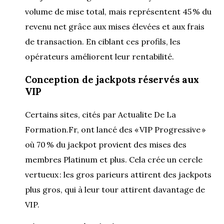
volume de mise total, mais représentent 45 % du
revenu net grâce aux mises élevées et aux frais
de transaction. En ciblant ces profils, les
opérateurs améliorent leur rentabilité.
Conception de jackpots réservés aux
VIP
Certains sites, cités par Actualite De La
Formation.Fr, ont lancé des « VIP Progressive »
où 70 % du jackpot provient des mises des
membres Platinum et plus. Cela crée un cercle
vertueux : les gros parieurs attirent des jackpots
plus gros, qui à leur tour attirent davantage de
VIP.