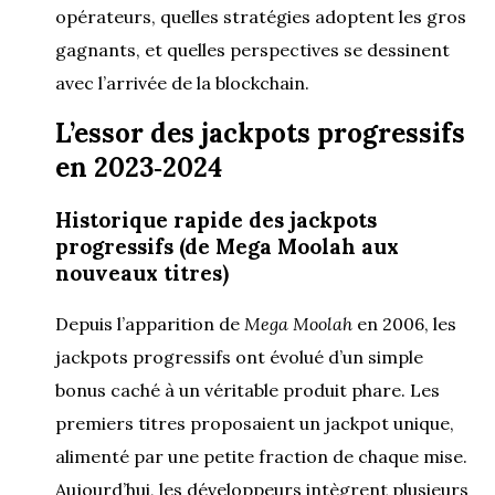
opérateurs, quelles stratégies adoptent les gros
gagnants, et quelles perspectives se dessinent
avec l’arrivée de la blockchain.
L’essor des jackpots progressifs
en 2023‑2024
Historique rapide des jackpots
progressifs (de Mega Moolah aux
nouveaux titres)
Depuis l’apparition de
Mega Moolah
en 2006, les
jackpots progressifs ont évolué d’un simple
bonus caché à un véritable produit phare. Les
premiers titres proposaient un jackpot unique,
alimenté par une petite fraction de chaque mise.
Aujourd’hui, les développeurs intègrent plusieurs