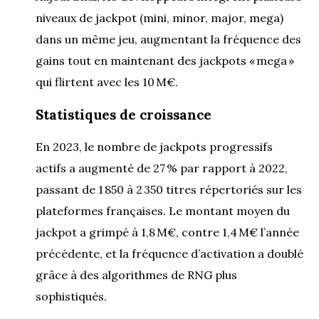
niveaux de jackpot (mini, minor, major, mega)
dans un même jeu, augmentant la fréquence des
gains tout en maintenant des jackpots « mega »
qui flirtent avec les 10 M€.
Statistiques de croissance
En 2023, le nombre de jackpots progressifs
actifs a augmenté de 27 % par rapport à 2022,
passant de 1 850 à 2 350 titres répertoriés sur les
plateformes françaises. Le montant moyen du
jackpot a grimpé à 1,8 M€, contre 1,4 M€ l’année
précédente, et la fréquence d’activation a doublé
grâce à des algorithmes de RNG plus
sophistiqués.