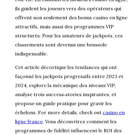
ils guident les joueurs vers des opérateurs qui
offrent non seulement des bonus casino en ligne
attractifs, mais aussi des programmes VIP
structurés. Pour les amateurs de jackpots, ces
classements sont devenus une boussole
indispensable.
Cet article décortique les tendances qui ont
façonné les jackpots progressifs entre 2023 et
2024, explore la mécanique des niveaux VIP,
analyse trois success‑stories inspirantes, et
propose un guide pratique pour gravir les
échelons. For more details, check out
casino en
ligne france
. Vous découvrirez comment les
programmes de fidélité influencent le ROI des