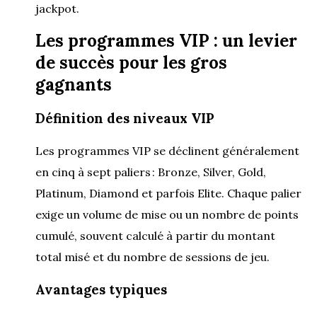
jackpot.
Les programmes VIP : un levier
de succès pour les gros
gagnants
Définition des niveaux VIP
Les programmes VIP se déclinent généralement
en cinq à sept paliers : Bronze, Silver, Gold,
Platinum, Diamond et parfois Elite. Chaque palier
exige un volume de mise ou un nombre de points
cumulé, souvent calculé à partir du montant
total misé et du nombre de sessions de jeu.
Avantages typiques