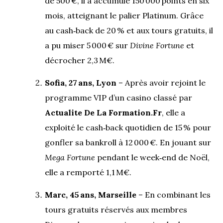
de 500 €, il a accumulé 150 000 points en six
mois, atteignant le palier Platinum. Grâce
au cash‑back de 20 % et aux tours gratuits, il
a pu miser 5 000 € sur
Divine Fortune
et
décrocher 2,3 M€.
Sofia, 27 ans, Lyon
– Après avoir rejoint le
programme VIP d’un casino classé par
Actualite De La Formation.Fr
, elle a
exploité le cash‑back quotidien de 15 % pour
gonfler sa bankroll à 12 000 €. En jouant sur
Mega Fortune
pendant le week‑end de Noël,
elle a remporté 1,1 M€.
Marc, 45 ans, Marseille
– En combinant les
tours gratuits réservés aux membres