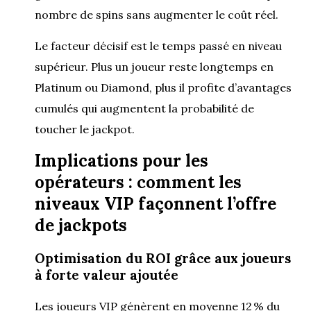
nombre de spins sans augmenter le coût réel.
Le facteur décisif est le temps passé en niveau
supérieur. Plus un joueur reste longtemps en
Platinum ou Diamond, plus il profite d’avantages
cumulés qui augmentent la probabilité de
toucher le jackpot.
Implications pour les
opérateurs : comment les
niveaux VIP façonnent l’offre
de jackpots
Optimisation du ROI grâce aux joueurs
à forte valeur ajoutée
Les joueurs VIP génèrent en moyenne 12 % du