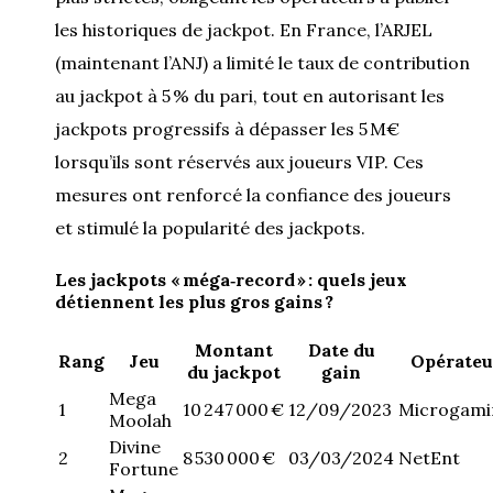
les historiques de jackpot. En France, l’ARJEL
(maintenant l’ANJ) a limité le taux de contribution
au jackpot à 5 % du pari, tout en autorisant les
jackpots progressifs à dépasser les 5 M€
lorsqu’ils sont réservés aux joueurs VIP. Ces
mesures ont renforcé la confiance des joueurs
et stimulé la popularité des jackpots.
Les jackpots « méga‑record » : quels jeux
détiennent les plus gros gains ?
Montant
Date du
Rang
Jeu
Opérateu
du jackpot
gain
Mega
1
10 247 000 €
12/09/2023
Microgami
Moolah
Divine
2
8 530 000 €
03/03/2024
NetEnt
Fortune