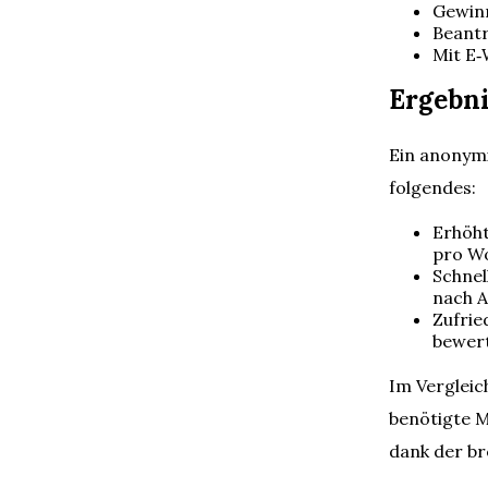
Gewinn
Beantr
Mit E‑
Ergebni
Ein anonymi
folgendes:
Erhöht
pro W
Schnel
nach A
Zufrie
bewert
Im Vergleic
benötigte M
dank der br