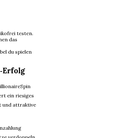
ikofrei testen.
hen das
bel du spielen
‑Erfolg
illionaireSpin
rt ein riesiges
 und attraktive
inzahlung
tze verdoppeln.