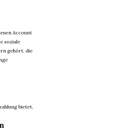
 neuen Account
e soziale
ern gehört, die
ange
ahlung bietet,
en