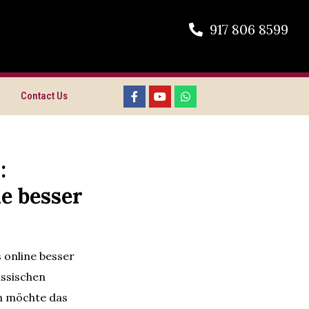
917 806 8599
Contact Us
:
e besser
s online besser
assischen
an möchte das