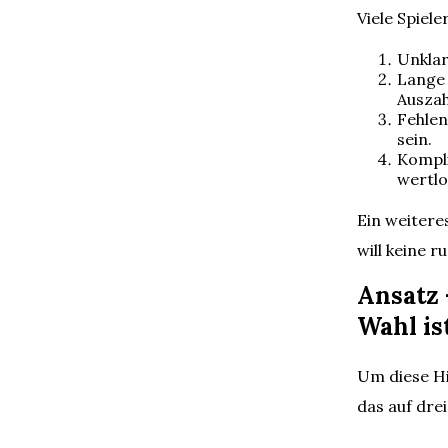
Viele Spiel
Unklar
Lange 
Auszah
Fehlen
sein.
Kompl
wertlo
Ein weitere
will keine 
Ansatz 
Wahl is
Um diese Hi
das auf drei