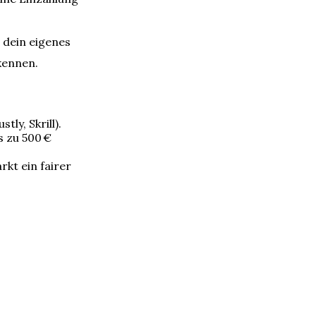
 dein eigenes
 kennen.
ly, Skrill).
s zu 500 €
kt ein fairer