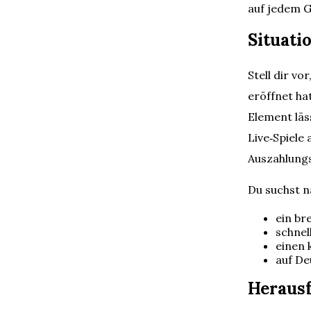
auf jedem Ge
Situati
Stell dir v
eröffnet hat
Element läs
Live‑Spiele
Auszahlungs
Du suchst n
ein br
schnel
einen 
auf De
Herausf