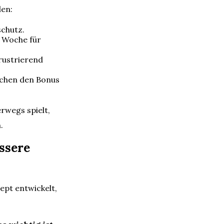
len:
schutz.
r Woche für
rustrierend
chen den Bonus
rwegs spielt,
.
ssere
ept entwickelt,