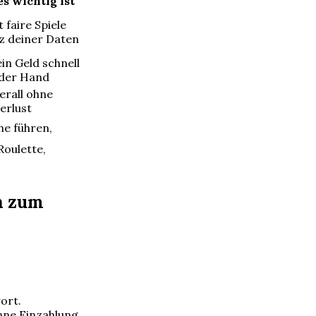
s wichtig ist
 faire Spiele
z deiner Daten
in Geld schnell
 der Hand
erall ohne
erlust
he führen,
Roulette,
n zum
ort.
ohne Einzahlung