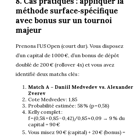
8. Cas pratiques : appliquer la
méthode surface‑spécifique
avec bonus sur un tournoi
majeur
Prenons l’US Open (court dur). Vous disposez
d’un capital de 1 000 €, d’un bonus de dépôt
doublé de 200 € (rollover 4x) et vous avez
identifié deux matchs clés :
Match A – Daniil Medvedev vs. Alexander
Zverev
Cote Medvedev : 1,85
Probabilité estimée : 58 % (p = 0,58)
Kelly complet :
f = (0,58 × 0,85 − 0,42)/0,85 ≈ 0,09 → 9 % du
capital = 90 €
Vous misez 90 € (capital) + 20 € (bonus) =