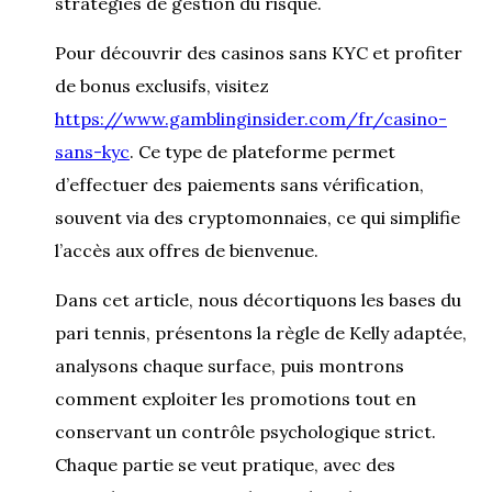
stratégies de gestion du risque.
Pour découvrir des casinos sans KYC et profiter
de bonus exclusifs, visitez
https://www.gamblinginsider.com/fr/casino-
sans-kyc
. Ce type de plateforme permet
d’effectuer des paiements sans vérification,
souvent via des cryptomonnaies, ce qui simplifie
l’accès aux offres de bienvenue.
Dans cet article, nous décortiquons les bases du
pari tennis, présentons la règle de Kelly adaptée,
analysons chaque surface, puis montrons
comment exploiter les promotions tout en
conservant un contrôle psychologique strict.
Chaque partie se veut pratique, avec des