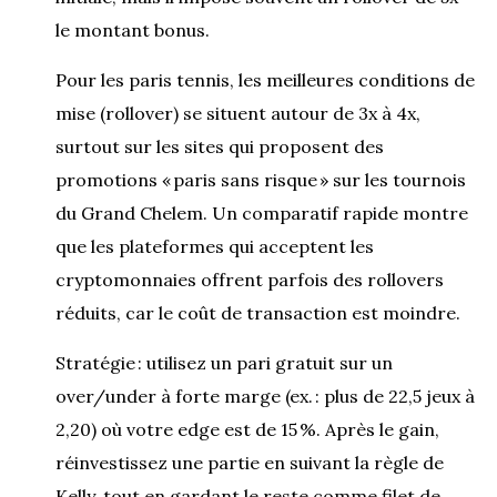
le montant bonus.
Pour les paris tennis, les meilleures conditions de
mise (rollover) se situent autour de 3x à 4x,
surtout sur les sites qui proposent des
promotions « paris sans risque » sur les tournois
du Grand Chelem. Un comparatif rapide montre
que les plateformes qui acceptent les
cryptomonnaies offrent parfois des rollovers
réduits, car le coût de transaction est moindre.
Stratégie : utilisez un pari gratuit sur un
over/under à forte marge (ex. : plus de 22,5 jeux à
2,20) où votre edge est de 15 %. Après le gain,
réinvestissez une partie en suivant la règle de
Kelly, tout en gardant le reste comme filet de