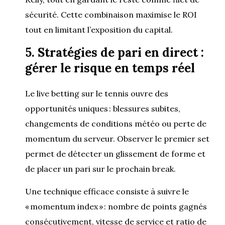
sécurité. Cette combinaison maximise le ROI
tout en limitant l’exposition du capital.
5. Stratégies de pari en direct :
gérer le risque en temps réel
Le live betting sur le tennis ouvre des
opportunités uniques : blessures subites,
changements de conditions météo ou perte de
momentum du serveur. Observer le premier set
permet de détecter un glissement de forme et
de placer un pari sur le prochain break.
Une technique efficace consiste à suivre le
« momentum index » : nombre de points gagnés
consécutivement, vitesse de service et ratio de