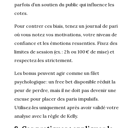
parfois d’un soutien du public qui influence les
cotes.
Pour contrer ces biais, tenez un journal de pari
où vous notez vos motivations, votre niveau de
confiance et les émotions ressenties. Fixez des
limites de session (ex. : 2 h ou 100 € de mise) et
respectez‑les strictement.
Les bonus peuvent agir comme un filet
psychologique : un free bet disponible réduit la
peur de perdre, mais il ne doit pas devenir une
excuse pour placer des paris impulsifs.
Utilisez‑les uniquement après avoir validé votre
analyse avec la règle de Kelly.