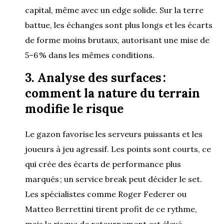
capital, même avec un edge solide. Sur la terre
battue, les échanges sont plus longs et les écarts
de forme moins brutaux, autorisant une mise de
5–6 % dans les mêmes conditions.
3. Analyse des surfaces :
comment la nature du terrain
modifie le risque
Le gazon favorise les serveurs puissants et les
joueurs à jeu agressif. Les points sont courts, ce
qui crée des écarts de performance plus
marqués ; un service break peut décider le set.
Les spécialistes comme Roger Federer ou
Matteo Berrettini tirent profit de ce rythme,