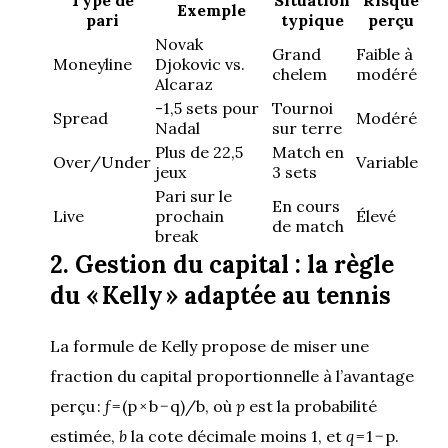
Type de
Situation
Risque
Exemple
pari
typique
perçu
Novak
Grand
Faible à
Moneyline
Djokovic vs.
chelem
modéré
Alcaraz
-1,5 sets pour
Tournoi
Spread
Modéré
Nadal
sur terre
Plus de 22,5
Match en
Over/Under
Variable
jeux
3 sets
Pari sur le
En cours
Live
prochain
Élevé
de match
break
2. Gestion du capital : la règle
du « Kelly » adaptée au tennis
La formule de Kelly propose de miser une
fraction du capital proportionnelle à l’avantage
perçu :
f
= (p × b − q)/b, où
p
est la probabilité
estimée,
b
la cote décimale moins 1, et
q
= 1 − p.