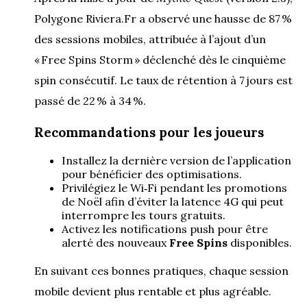
Polygone Riviera.Fr a observé une hausse de 87 %
des sessions mobiles, attribuée à l’ajout d’un
« Free Spins Storm » déclenché dès le cinquième
spin consécutif. Le taux de rétention à 7 jours est
passé de 22 % à 34 %.
Recommandations pour les joueurs
Installez la dernière version de l’application
pour bénéficier des optimisations.
Privilégiez le Wi‑Fi pendant les promotions
de Noël afin d’éviter la latence 4G qui peut
interrompre les tours gratuits.
Activez les notifications push pour être
alerté des nouveaux
Free Spins
disponibles.
En suivant ces bonnes pratiques, chaque session
mobile devient plus rentable et plus agréable.