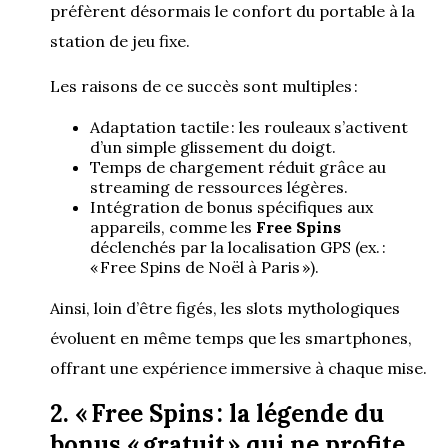
préfèrent désormais le confort du portable à la
station de jeu fixe.
Les raisons de ce succès sont multiples :
Adaptation tactile : les rouleaux s’activent
d’un simple glissement du doigt.
Temps de chargement réduit grâce au
streaming de ressources légères.
Intégration de bonus spécifiques aux
appareils, comme les
Free Spins
déclenchés par la localisation GPS (ex. :
« Free Spins de Noël à Paris »).
Ainsi, loin d’être figés, les slots mythologiques
évoluent en même temps que les smartphones,
offrant une expérience immersive à chaque mise.
2. « Free Spins : la légende du
bonus « gratuit » qui ne profite