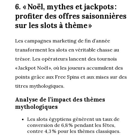
6. « Noël, mythes et jackpots :
profiter des offres saisonnières
sur les slots à thème »
Les campagnes marketing de fin d’année
transforment les slots en véritable chasse au
trésor. Les opérateurs lancent des tournois
« Jackpot Noël », où les joueurs accumulent des
points grâce aux Free Spins et aux mises sur des
titres mythologiques.
Analyse de l’impact des thèmes
mythologiques
Les slots égyptiens génèrent un taux de
conversion de 6,8 % pendant les fêtes,
contre 4,3 % pour les thèmes classiques.