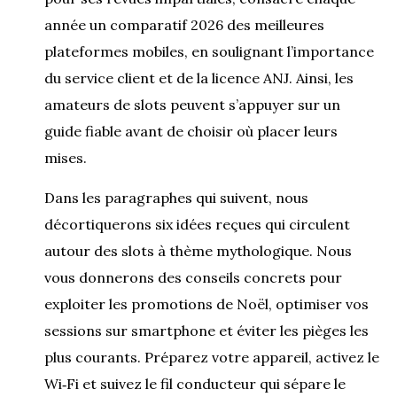
année un comparatif 2026 des meilleures
plateformes mobiles, en soulignant l’importance
du service client et de la licence ANJ. Ainsi, les
amateurs de slots peuvent s’appuyer sur un
guide fiable avant de choisir où placer leurs
mises.
Dans les paragraphes qui suivent, nous
décortiquerons six idées reçues qui circulent
autour des slots à thème mythologique. Nous
vous donnerons des conseils concrets pour
exploiter les promotions de Noël, optimiser vos
sessions sur smartphone et éviter les pièges les
plus courants. Préparez votre appareil, activez le
Wi‑Fi et suivez le fil conducteur qui sépare le