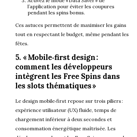
Activez le mode « Data Saver » de
l’application pour éviter les coupures
pendant les spins bonus.
Ces astuces permettent de maximiser les gains
tout en respectant le budget, même pendant les
fêtes.
5. « Mobile‑first design :
comment les développeurs
intègrent les Free Spins dans
les slots thématiques »
Le design mobile‑first repose sur trois piliers :
expérience utilisateur (UX) fluide, temps de
chargement inférieur à deux secondes et
consommation énergétique maîtrisée. Les