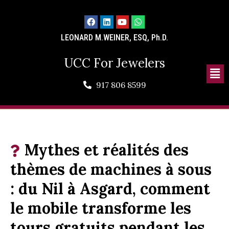
LEONARD M.WEINER, ESQ, Ph.D.
UCC For Jewelers
917 806 8599
Mythes et réalités des
thèmes de machines à sous
: du Nil à Asgard, comment
le mobile transforme les
tours gratuits pendant les