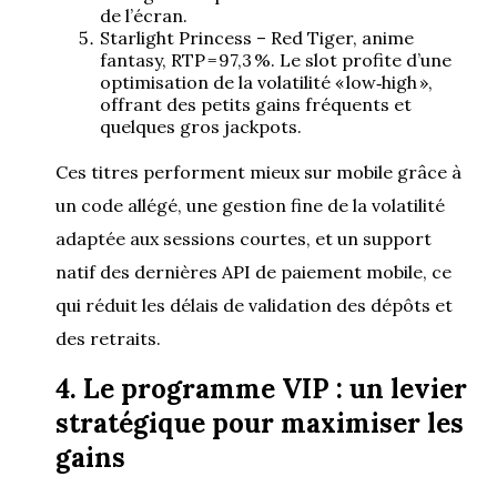
de l’écran.
Starlight Princess – Red Tiger, anime
fantasy, RTP = 97,3 %. Le slot profite d’une
optimisation de la volatilité « low‑high »,
offrant des petits gains fréquents et
quelques gros jackpots.
Ces titres performent mieux sur mobile grâce à
un code allégé, une gestion fine de la volatilité
adaptée aux sessions courtes, et un support
natif des dernières API de paiement mobile, ce
qui réduit les délais de validation des dépôts et
des retraits.
4. Le programme VIP : un levier
stratégique pour maximiser les
gains