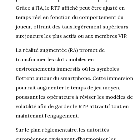
Grâce à l’IA, le RTP affiché peut être ajusté en
temps réel en fonction du comportement du
joueur, offrant des taux légèrement supérieurs
aux joueurs les plus actifs ou aux membres VIP.
La réalité augmentée (RA) promet de
transformer les slots mobiles en
environnements immersifs où les symboles
flottent autour du smartphone. Cette immersion
pourrait augmenter le temps de jeu moyen,
poussant les opérateurs à réviser les modèles de
volatilité afin de garder le RTP attractif tout en
maintenant l’engagement.
Sur le plan réglementaire, les autorités
européennes envisagent d’harmoniser les