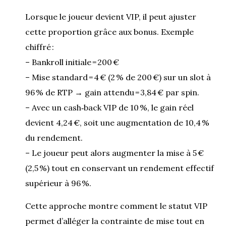
Lorsque le joueur devient VIP, il peut ajuster
cette proportion grâce aux bonus. Exemple
chiffré :
– Bankroll initiale = 200 €
– Mise standard = 4 € (2 % de 200 €) sur un slot à
96 % de RTP → gain attendu = 3,84 € par spin.
– Avec un cash‑back VIP de 10 %, le gain réel
devient 4,24 €, soit une augmentation de 10,4 %
du rendement.
– Le joueur peut alors augmenter la mise à 5 €
(2,5 %) tout en conservant un rendement effectif
supérieur à 96 %.
Cette approche montre comment le statut VIP
permet d’alléger la contrainte de mise tout en