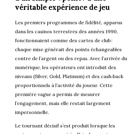
véritable expérience de jeu
Les premiers programmes de fidélité, apparus
dans les casinos terrestres des années 1990,
fonctionnaient comme des cartes de club :
chaque mise générait des points échangeables
contre de l’argent ou des repas. Avec l’arrivée du
numérique, les opérateurs ont introduit des
niveaux (Silver, Gold, Platinum) et des cash‑back
proportionnels à l’activité du joueur. Cette
première vague a permis de mesurer
l’engagement, mais elle restait largement
impersonnelle.
Le tournant décisif s’est produit lorsque les