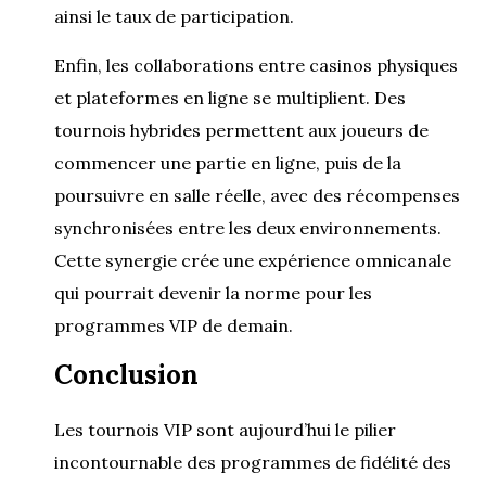
ainsi le taux de participation.
Enfin, les collaborations entre casinos physiques
et plateformes en ligne se multiplient. Des
tournois hybrides permettent aux joueurs de
commencer une partie en ligne, puis de la
poursuivre en salle réelle, avec des récompenses
synchronisées entre les deux environnements.
Cette synergie crée une expérience omnicanale
qui pourrait devenir la norme pour les
programmes VIP de demain.
Conclusion
Les tournois VIP sont aujourd’hui le pilier
incontournable des programmes de fidélité des