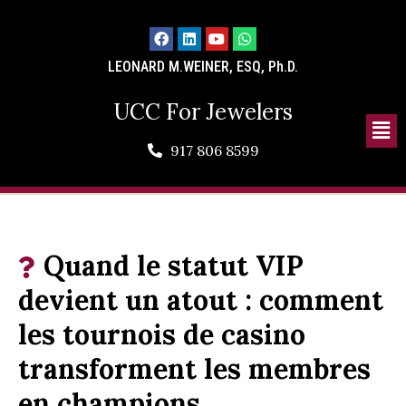
LEONARD M.WEINER, ESQ, Ph.D.
UCC For Jewelers
917 806 8599
Quand le statut VIP
devient un atout : comment
les tournois de casino
transforment les membres
en champions