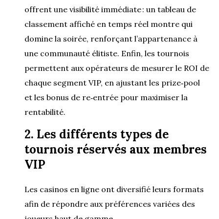
offrent une visibilité immédiate : un tableau de
classement affiché en temps réel montre qui
domine la soirée, renforçant l’appartenance à
une communauté élitiste. Enfin, les tournois
permettent aux opérateurs de mesurer le ROI de
chaque segment VIP, en ajustant les prize‑pool
et les bonus de re‑entrée pour maximiser la
rentabilité.
2. Les différents types de
tournois réservés aux membres
VIP
Les casinos en ligne ont diversifié leurs formats
afin de répondre aux préférences variées des
joueurs haut de gamme.