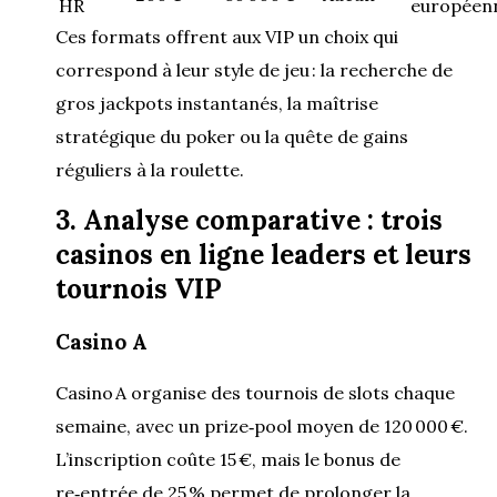
HR
européen
Ces formats offrent aux VIP un choix qui
correspond à leur style de jeu : la recherche de
gros jackpots instantanés, la maîtrise
stratégique du poker ou la quête de gains
réguliers à la roulette.
3. Analyse comparative : trois
casinos en ligne leaders et leurs
tournois VIP
Casino A
Casino A organise des tournois de slots chaque
semaine, avec un prize‑pool moyen de 120 000 €.
L’inscription coûte 15 €, mais le bonus de
re‑entrée de 25 % permet de prolonger la