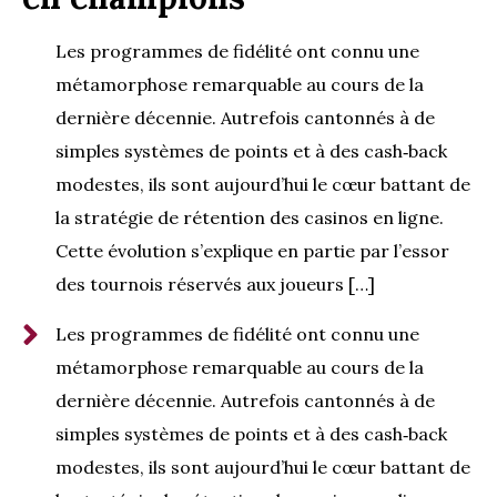
Les programmes de fidélité ont connu une
métamorphose remarquable au cours de la
dernière décennie. Autrefois cantonnés à de
simples systèmes de points et à des cash‑back
modestes, ils sont aujourd’hui le cœur battant de
la stratégie de rétention des casinos en ligne.
Cette évolution s’explique en partie par l’essor
des tournois réservés aux joueurs […]
Les programmes de fidélité ont connu une
métamorphose remarquable au cours de la
dernière décennie. Autrefois cantonnés à de
simples systèmes de points et à des cash‑back
modestes, ils sont aujourd’hui le cœur battant de