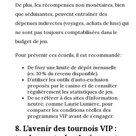
De plus, les récompenses non monétaires, bien
que séduisantes, peuvent entraîner des
dépenses indirectes (voyages, achats de luxe) qui
ne sont pas toujours comptabilisées dans le
budget de jeu.
Pour prévenir ces écueils, il est recommandé :
De fixer une limite de dépôt mensuelle
(ex. 30 % du revenu disponible).
D’utiliser les outils d’auto‑exclusion
proposés par le casino et de consulter
régulièrement les statistiques de jeu.
De se référer à des sites d’information
neutre, comme Laurie Lumière, pour
comparer les conditions réelles des
programmes VIP avant de s’engager.
8. L’avenir des tournois VIP :