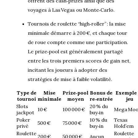
offrent des cash‑prizes ainsi que des
voyages à Las Vegas ou Monte‑Carlo.
Tournois de roulette “high‑roller” : la mise
minimale démarre à 200 €, et chaque tour
de roue compte comme une participation.
Le prize‑pool est généralement partagé
entre les trois premiers scores de gain net,
incitant les joueurs à adopter des
stratégies de mise à faible volatilité.
Type de
Mise
Prize‑pool
Bonus de
Exemple
tournoi
minimale
moyen
re‑entrée
jeu
Slots
20 % du
10 €
100 000 €
Mega Moo
jackpot
buy‑in
Poker
10 % du
Texas
500 €
75 000 €
privé
buy‑in
Hold’em
Roulette
Roulette
200 €
50 000 €
Aucun