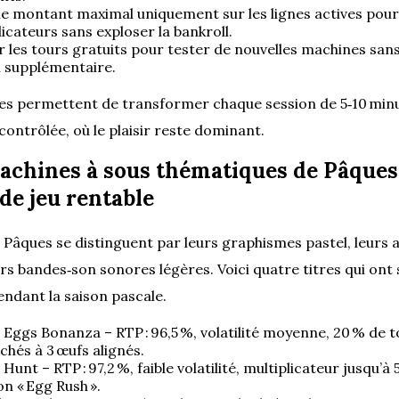
le montant maximal uniquement sur les lignes actives pour
licateurs sans exploser la bankroll.
er les tours gratuits pour tester de nouvelles machines sa
l supplémentaire.
es permettent de transformer chaque session de 5‑10 min
contrôlée, où le plaisir reste dominant.
machines à sous thématiques de Pâques
 de jeu rentable
e Pâques se distinguent par leurs graphismes pastel, leurs
urs bandes‑son sonores légères. Voici quatre titres qui ont 
endant la saison pascale.
 Eggs Bonanza – RTP : 96,5 %, volatilité moyenne, 20 % de t
chés à 3 œufs alignés.
Hunt – RTP : 97,2 %, faible volatilité, multiplicateur jusqu’à 
on « Egg Rush ».