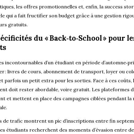
iques, les offres promotionnelles et, enfin, la success sto
e qui a fait fructifier son budget grâce à une gestion rigo
urs gratuits.
pécificités du « Back‑to‑School » pour l
ts
s incontournables d’un étudiant en période d’automne‑pr
ster : livres de cours, abonnement de transport, loyer ou col
t parfois un petit extra pour les sorties. Face à ces coûts, 
ent doit rester abordable, voire gratuit. Les plateformes 
vent et mettent en place des campagnes ciblées pendant la 
ale.
 de trafic montrent un pic d’inscriptions entre fin septemb
les étudiants recherchent des moments d’évasion entre deu