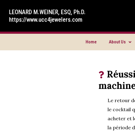
LEONARD M.WEINER, ESQ, Ph.D.
https://www.ucc4jewelers.com
Home
About Us
Réussi
machines
Le retour de
le cocktail 
acheter et 
la période 