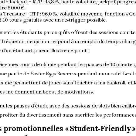
ate Jackpot – RTP : 95,8 %, haute volatilité, jackpot progres
dre 5 000 €.
s Treasure – RTP : 96,0 %, volatilité moyenne, fonction « G
t 10 tours gratuits avec un re‑trigger possible.
irent les étudiants parce qu’ils offrent des sessions courte
s fréquents, ce qui correspond à un emploi du temps charg
’un étudiant‑joueur illustre ce point :
évise mes cours de chimie pendant les pauses de 10 minutes,
une partie de
Easter Eggs Bonanza
pendant mon café. Les t
ts me permettent de jouer sans toucher à ma bankroll, et l
res me donnent un boost de motivation ».
 les pauses d’étude avec des sessions de slots bien calibré
 profiter du divertissement sans sacrifier les performanc
es promotionnelles « Student‑Friendly 