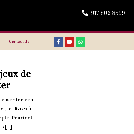
917 806 8599
Contact Us
 jeux de
ter
s’amuser forment
t, les livres à
mpte. Pourtant,
és […]