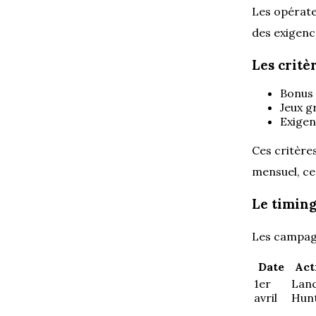
Les opérateu
des exigenc
Les critè
Bonus 
Jeux g
Exigenc
Ces critère
mensuel, ce 
Le timin
Les campagn
Date
Act
1er
Lanc
avril
Hunt