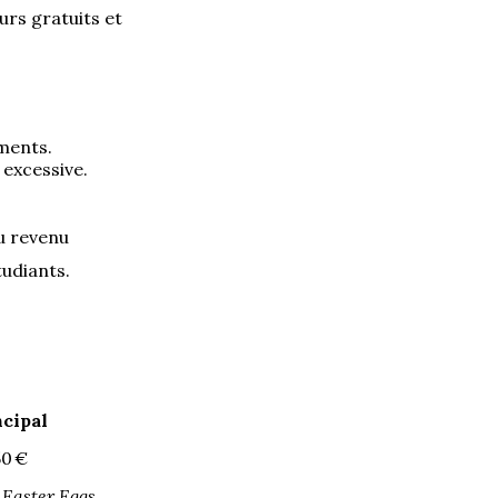
urs gratuits et
ements.
 excessive.
du revenu
tudiants.
cipal
50 €
r
Easter Eggs