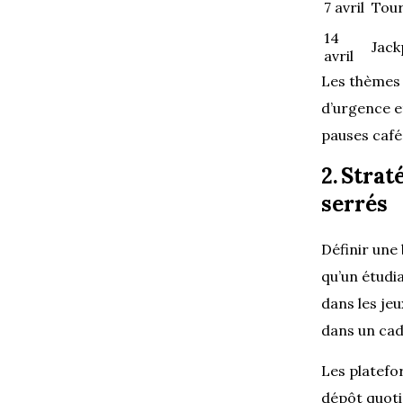
7 avril
Tour
14
Jack
avril
Les thèmes 
d’urgence et
pauses café 
2. Stra
serrés
Définir une 
qu’un étudi
dans les jeu
dans un cadr
Les platefor
dépôt quoti