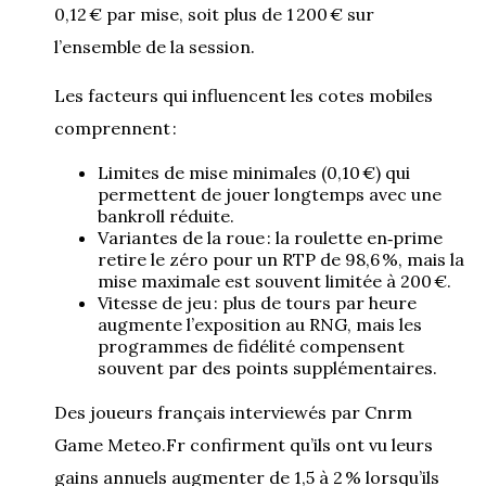
0,12 € par mise, soit plus de 1 200 € sur
l’ensemble de la session.
Les facteurs qui influencent les cotes mobiles
comprennent :
Limites de mise minimales (0,10 €) qui
permettent de jouer longtemps avec une
bankroll réduite.
Variantes de la roue : la roulette en‑prime
retire le zéro pour un RTP de 98,6 %, mais la
mise maximale est souvent limitée à 200 €.
Vitesse de jeu : plus de tours par heure
augmente l’exposition au RNG, mais les
programmes de fidélité compensent
souvent par des points supplémentaires.
Des joueurs français interviewés par Cnrm
Game Meteo.Fr confirment qu’ils ont vu leurs
gains annuels augmenter de 1,5 à 2 % lorsqu’ils