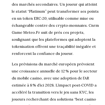
des marchés secondaires. Un joueur qui atteint
le statut “Platinum” peut transformer ses points
en un token ERC‑20, utilisable comme mise ou
échangeable contre des crypto‑monnaies. Cnrm
Game Meteo.Fr suit de près ces projets,
soulignant que les plateformes qui adoptent la
tokenisation offrent une traçabilité inégalée et
renforcent la confiance du joueur.
Les prévisions du marché européen prévoient
une croissance annuelle de 12 % pour le secteur
du mobile casino, avec une adoption de l’AR
estimée à 8 % d’ici 2028. L’impact post‑COVID a
accéléré la transition vers le jeu sans KYC, les
joueurs recherchant des solutions “best casino