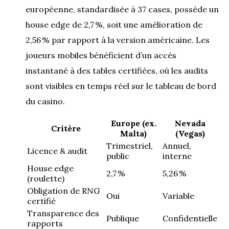
européenne, standardisée à 37 cases, possède un
house edge de 2,7 %, soit une amélioration de
2,56 % par rapport à la version américaine. Les
joueurs mobiles bénéficient d’un accès
instantané à des tables certifiées, où les audits
sont visibles en temps réel sur le tableau de bord
du casino.
Europe (ex.
Nevada
Critère
Malta)
(Vegas)
Trimestriel,
Annuel,
Licence & audit
public
interne
House edge
2,7 %
5,26 %
(roulette)
Obligation de RNG
Oui
Variable
certifié
Transparence des
Publique
Confidentielle
rapports