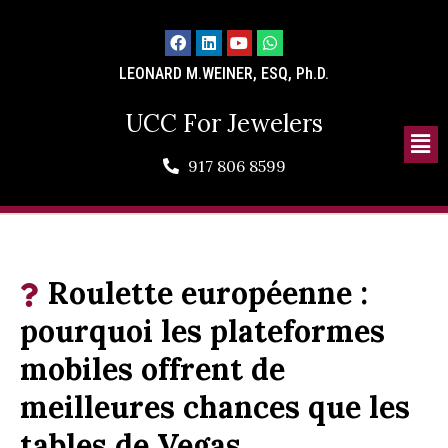
LEONARD M.WEINER, ESQ, Ph.D.
UCC For Jewelers
917 806 8599
Roulette européenne :
pourquoi les plateformes
mobiles offrent de
meilleures chances que les
tables de Vegas