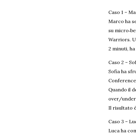
Caso 1 – Ma
Marco ha se
su micro‑bet
Warriors. Ut
2 minuti, ha
Caso 2 – So
Sofia ha sfr
Conference,
Quando il d
over/under, 
Il risultato
Caso 3 – Luc
Luca ha comb