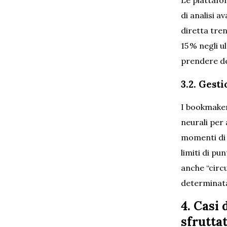
Le piattafo
di analisi 
diretta tren
15 % negli u
prendere de
3.2. Gest
I bookmaker 
neurali per
momenti di a
limiti di p
anche “cir
determinata
4. Casi
sfruttat