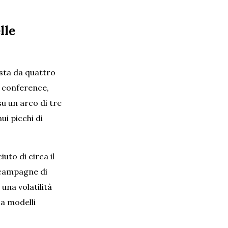
lle
sta da quattro
di conference,
su un arco di tre
i picchi di
uto di circa il
 campagne di
una volatilità
za modelli