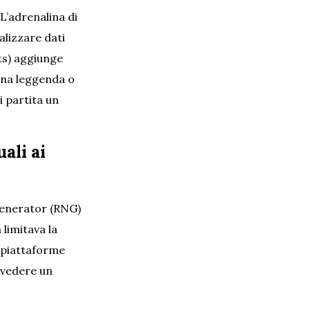
 L’adrenalina di
alizzare dati
ts) aggiunge
 una leggenda o
i partita un
ali ai
Generator (RNG)
limitava la
e piattaforme
i vedere un