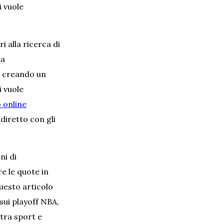
i vuole
 alla ricerca di
ta
, creando un
i vuole
o online
diretto con gli
ni di
re le quote in
questo articolo
ui playoff NBA,
 tra sport e